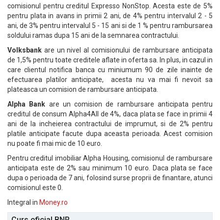
comisionul pentru creditul Expresso NonStop. Acesta este de 5%
pentru plata in avans in primii 2 ani, de 4% pentru intervalul 2 - 5
ani, de 3% pentru intervalul 5 - 15 ani si de 1 % pentru rambursarea
soldului ramas dupa 15 ani de la semnarea contractului.
Volksbank
are un nivel al comisionului de rambursare anticipata
de 1,5% pentru toate creditele aflate in oferta sa. In plus, in cazul in
care clientul notifica banca cu miniumum 90 de zile inainte de
efectuarea platilor anticipate, acesta nu va mai fi nevoit sa
plateasca un comision de rambursare anticipata.
Alpha Bank
are un comision de rambursare anticipata pentru
creditul de consum Alpha4All de 4%, daca plata se face in primii 4
ani de la incheierea contractului de imprumut, si de 2% pentru
platile anticipate facute dupa aceasta perioada. Acest comision
nu poate fi mai mic de 10 euro.
Pentru creditul imobiliar Alpha Housing, comisionul de rambursare
anticipata este de 2% sau minimum 10 euro. Daca plata se face
dupa o perioada de 7 ani, folosind surse proprii de finantare, atunci
comisionul este 0.
Integral in
Money.ro
Curs oficial BNR