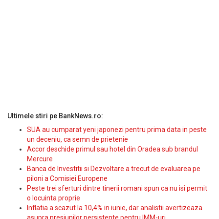
Ultimele stiri pe BankNews.ro:
SUA au cumparat yeni japonezi pentru prima data in peste
un deceniu, ca semn de prietenie
Accor deschide primul sau hotel din Oradea sub brandul
Mercure
Banca de Investitii si Dezvoltare a trecut de evaluarea pe
piloni a Comisiei Europene
Peste trei sferturi dintre tinerii romani spun ca nu isi permit
o locuinta proprie
Inflatia a scazut la 10,4% in iunie, dar analistii avertizeaza
asupra presiunilor persistente pentru IMM-uri