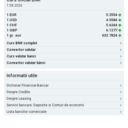
7.08.2026
1 EUR
5.2554
1 USD
4.5584
1 CHF
5.6244
1 GBP
6.1277
1 gr. aur
632.7824
Curs BNR complet
Convertor valutar
Curs valutar banci
Convertor valutar bănci
Informatii utile
Dictionar Financiar-Bancar
Despre Credite
Despre Leasing
Servicii bancare: Depozite si Conturi de economii
Lista bancilor comerciale