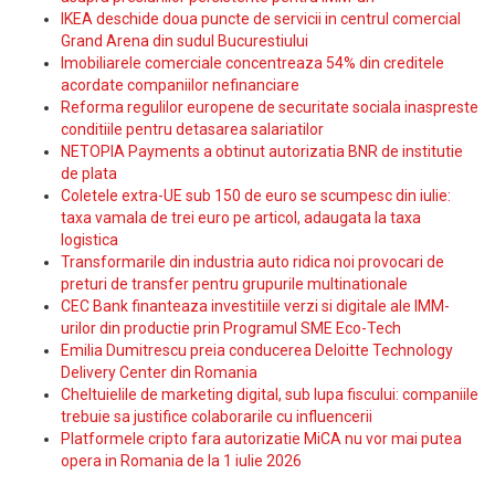
IKEA deschide doua puncte de servicii in centrul comercial
Grand Arena din sudul Bucurestiului
Imobiliarele comerciale concentreaza 54% din creditele
acordate companiilor nefinanciare
Reforma regulilor europene de securitate sociala inaspreste
conditiile pentru detasarea salariatilor
NETOPIA Payments a obtinut autorizatia BNR de institutie
de plata
Coletele extra-UE sub 150 de euro se scumpesc din iulie:
taxa vamala de trei euro pe articol, adaugata la taxa
logistica
Transformarile din industria auto ridica noi provocari de
preturi de transfer pentru grupurile multinationale
CEC Bank finanteaza investitiile verzi si digitale ale IMM-
urilor din productie prin Programul SME Eco-Tech
Emilia Dumitrescu preia conducerea Deloitte Technology
Delivery Center din Romania
Cheltuielile de marketing digital, sub lupa fiscului: companiile
trebuie sa justifice colaborarile cu influencerii
Platformele cripto fara autorizatie MiCA nu vor mai putea
opera in Romania de la 1 iulie 2026