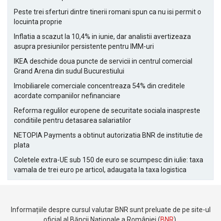
Peste trei sferturi dintre tinerii romani spun ca nu isi permit o
locuinta proprie
Inflatia a scazut la 10,4% in iunie, dar analistii avertizeaza
asupra presiunilor persistente pentru IMM-uri
IKEA deschide doua puncte de servicii in centrul comercial
Grand Arena din sudul Bucurestiului
Imobiliarele comerciale concentreaza 54% din creditele
acordate companiilor nefinanciare
Reforma regulilor europene de securitate sociala inaspreste
conditiile pentru detasarea salariatilor
NETOPIA Payments a obtinut autorizatia BNR de institutie de
plata
Coletele extra-UE sub 150 de euro se scumpesc din iulie: taxa
vamala de trei euro pe articol, adaugata la taxa logistica
Informațiile despre cursul valutar BNR sunt preluate de pe site-ul
oficial al Băncii Naționale a României (
BNR
).