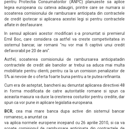
pentru Protectia Consumatorilor (ANPC) planuieste sa aplice
legea europeana cu cateva adaugiri, printre care se numara si
scoaterea comisionului de rambursare anticipata din contractele
de credit ipotecar si aplicarea acestei legi si pentru contractele
aflate in desfasurare.
In sensul aplicarii acestor modificari s-a pronuntat si premierul
Emil Boc, care considera ca astfel va creste competivitatea in
sistemul bancar, iar romanii "nu vor mai fi captivii unui credit
defavorabil pe 20 de ani".
Astfel, scoaterea comisionului de rambursarea anticipatadin
contractele de credit ale bancilor ar trebui sa aduca mai multa
mobilitate pentru clienti, pentru ca la un comision penalizator de
5% ai nevoie de o oferta foarte buna pentru a te putea refinanta.
Cum era de asteptat, bancherii au denuntat aplicarea directivei 48
in forma modificata de catre autoritatile romane si spun ca
aceasta masura va duce la cresterea costurilor pentru credite, dar
spun ca vor pune in aplicare legislatia europeana.
BCR
, cea mai mare banca dupa active din sistemul bancar
romanesc, a anuntat ca
va aplica normele europene incepand cu 26 aprilie 2010, si ca va
scoate comisionul de rambursare anticipata din contractele de