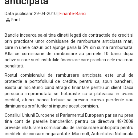
anticipata
Data publicarii: 29-04-2010 |
Finante-Banci
Print
Bancile incearca sa-si tina clinetii legati de contractele de credit si
prin practicare unor comisioane de rambursare anticipata mari,
care in unele cazuri pot ajunge pana la 5% din suma rambursata.
Afla ce comisioane de rambursare au primele 10 banci dupa
active si care sunt institutiile financiare care practica cele mai mari
penalitati.
Rostul comisionului de rambursare anticipata este unul de
protectie a portofoliului de credite, pentru ca, spun bancherii,
exista un risc atunci cand atragi o finantare pentru un client. Daca
persoana imprumutata se hotaraste sa-si plateasca in avans
creditul, atunci banca trebuie sa previna cumva pierderile sau
diminuarea profiturilor si impune acest comision.
Consiliul Uniunii Europene si Parlamentul European par sa nu prea
tina cont de parerile bancherilor, pentru ca directiva 48/2008
prevede inlaturarea comisionului de rambursare anticipata pentru
creditele de consum negarantate. Mai mult, Autoritatea Nationala