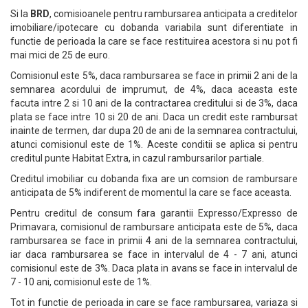
Si la
BRD
, comisioanele pentru rambursarea anticipata a creditelor
imobiliare/ipotecare cu dobanda variabila sunt diferentiate in
functie de perioada la care se face restituirea acestora si nu pot fi
mai mici de 25 de euro.
Comisionul este 5%, daca rambursarea se face in primii 2 ani de la
semnarea acordului de imprumut, de 4%, daca aceasta este
facuta intre 2 si 10 ani de la contractarea creditului si de 3%, daca
plata se face intre 10 si 20 de ani. Daca un credit este rambursat
inainte de termen, dar dupa 20 de ani de la semnarea contractului,
atunci comisionul este de 1%. Aceste conditii se aplica si pentru
creditul punte Habitat Extra, in cazul rambursarilor partiale.
Creditul imobiliar cu dobanda fixa are un comsion de rambursare
anticipata de 5% indiferent de momentul la care se face aceasta.
Pentru creditul de consum fara garantii Expresso/Expresso de
Primavara, comisionul de rambursare anticipata este de 5%, daca
rambursarea se face in primii 4 ani de la semnarea contractului,
iar daca rambursarea se face in intervalul de 4 - 7 ani, atunci
comisionul este de 3%. Daca plata in avans se face in intervalul de
7 - 10 ani, comisionul este de 1%.
Tot in functie de perioada in care se face rambursarea, variaza si