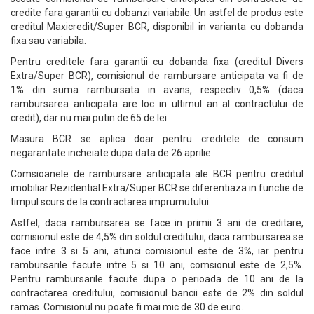
credite fara garantii cu dobanzi variabile. Un astfel de produs este
creditul Maxicredit/Super BCR, disponibil in varianta cu dobanda
fixa sau variabila.
Pentru creditele fara garantii cu dobanda fixa (creditul Divers
Extra/Super BCR), comisionul de rambursare anticipata va fi de
1% din suma rambursata in avans, respectiv 0,5% (daca
rambursarea anticipata are loc in ultimul an al contractului de
credit), dar nu mai putin de 65 de lei.
Masura BCR se aplica doar pentru creditele de consum
negarantate incheiate dupa data de 26 aprilie.
Comsioanele de rambursare anticipata ale BCR pentru creditul
imobiliar Rezidential Extra/Super BCR se diferentiaza in functie de
timpul scurs de la contractarea imprumutului.
Astfel, daca rambursarea se face in primii 3 ani de creditare,
comisionul este de 4,5% din soldul creditului, daca rambursarea se
face intre 3 si 5 ani, atunci comisionul este de 3%, iar pentru
rambursarile facute intre 5 si 10 ani, comsionul este de 2,5%.
Pentru rambursarile facute dupa o perioada de 10 ani de la
contractarea creditului, comisionul bancii este de 2% din soldul
ramas. Comisionul nu poate fi mai mic de 30 de euro.