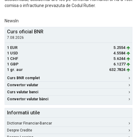
comisa o infractiune prevazuta de Codul Rutier.
NewsIn
Curs oficial BNR
7.08.2026
1 EUR
5.2554
1 USD
4.5584
1 CHF
5.6244
1 GBP
6.1277
1 gr. aur
632.7824
Curs BNR complet
Convertor valutar
Curs valutar banci
Convertor valutar bănci
Informatii utile
Dictionar Financiar-Bancar
Despre Credite