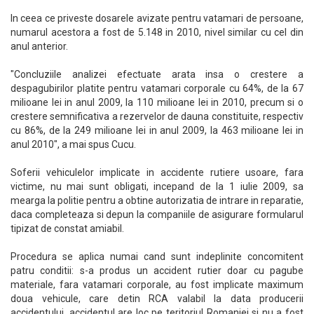
In ceea ce priveste dosarele avizate pentru vatamari de persoane,
numarul acestora a fost de 5.148 in 2010, nivel similar cu cel din
anul anterior.
"Concluziile analizei efectuate arata insa o crestere a
despagubirilor platite pentru vatamari corporale cu 64%, de la 67
milioane lei in anul 2009, la 110 milioane lei in 2010, precum si o
crestere semnificativa a rezervelor de dauna constituite, respectiv
cu 86%, de la 249 milioane lei in anul 2009, la 463 milioane lei in
anul 2010", a mai spus Cucu.
Soferii vehiculelor implicate in accidente rutiere usoare, fara
victime, nu mai sunt obligati, incepand de la 1 iulie 2009, sa
mearga la politie pentru a obtine autorizatia de intrare in reparatie,
daca completeaza si depun la companiile de asigurare formularul
tipizat de constat amiabil.
Procedura se aplica numai cand sunt indeplinite concomitent
patru conditii: s-a produs un accident rutier doar cu pagube
materiale, fara vatamari corporale, au fost implicate maximum
doua vehicule, care detin RCA valabil la data producerii
accidentului, accidentul are loc pe teritoriul Romaniei si nu a fost