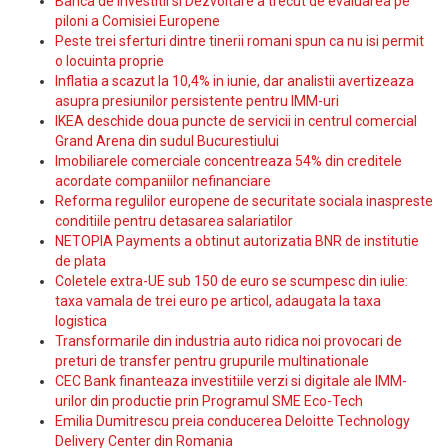
Banca de Investitii si Dezvoltare a trecut de evaluarea pe
piloni a Comisiei Europene
Peste trei sferturi dintre tinerii romani spun ca nu isi permit
o locuinta proprie
Inflatia a scazut la 10,4% in iunie, dar analistii avertizeaza
asupra presiunilor persistente pentru IMM-uri
IKEA deschide doua puncte de servicii in centrul comercial
Grand Arena din sudul Bucurestiului
Imobiliarele comerciale concentreaza 54% din creditele
acordate companiilor nefinanciare
Reforma regulilor europene de securitate sociala inaspreste
conditiile pentru detasarea salariatilor
NETOPIA Payments a obtinut autorizatia BNR de institutie
de plata
Coletele extra-UE sub 150 de euro se scumpesc din iulie:
taxa vamala de trei euro pe articol, adaugata la taxa
logistica
Transformarile din industria auto ridica noi provocari de
preturi de transfer pentru grupurile multinationale
CEC Bank finanteaza investitiile verzi si digitale ale IMM-
urilor din productie prin Programul SME Eco-Tech
Emilia Dumitrescu preia conducerea Deloitte Technology
Delivery Center din Romania