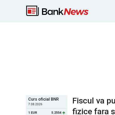
Fiscul va p
Curs oficial BNR
7.08.2026
fizice fara 
1 EUR
5.2554