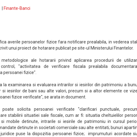
 |
Finante-Banci
ica averile persoanelor fizice fara notificare prealabila, in vederea stabi
otrivit unui proiect de hotarare publicat pe site-ul Ministerului Finantelor.
r metodologice ale hotararii privind aplicarea procedurii de utiliza
control, "activitatea de verificare fiscala prealabila documentar
a persoanei fizice".
 la examinarea si evaluarea intrarilor si iesirilor din patrimoniu a bunu
or si iesirilor de bani sau alte valori, precum si a altor elemente ce vi
oanei fizice verificate", se arata in document.
 poate solicita persoanei verificate "clarificari punctuale, precu
re stabilirii situatiei sale fiscale, cum ar fi: situatia cheltuielilor perso
 si mobile detinute, intrarile si iesirile de patrimoniu in cursul peri
u mandate detinute in societati comerciale sau alte entitati; bunuri apart
juridice puse la dispozitia persoanei fizice; imprumuturi acordate si