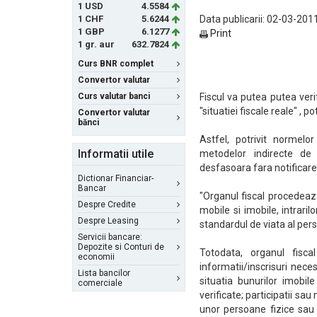
1 USD
4.5584
1 CHF
5.6244
Data publicarii: 02-03-2011
1 GBP
6.1277
Print
1 gr. aur
632.7824
Curs BNR complet
Convertor valutar
Curs valutar banci
Fiscul va putea putea verif
"situatiei fiscale reale" , p
Convertor valutar
bănci
Astfel, potrivit normelo
Informatii utile
metodelor indirecte de 
desfasoara fara notificare
Dictionar Financiar-
Bancar
"Organul fiscal procedeaza
Despre Credite
mobile si imobile, intraril
Despre Leasing
standardul de viata al pers
Servicii bancare:
Depozite si Conturi de
Totodata, organul fiscal
economii
informatii/inscrisuri necesa
Lista bancilor
situatia bunurilor imobile
comerciale
verificate; participatii sa
unor persoane fizice sau 