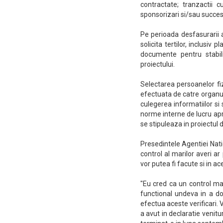
contractate; tranzactii 
sponsorizari si/sau succesi
Pe perioada desfasurarii a
solicita tertilor, inclusiv p
documente pentru stabilir
proiectului.
Selectarea persoanelor fiz
efectuata de catre organul
culegerea informatiilor si 
norme interne de lucru apr
se stipuleaza in proiectul 
Presedintele Agentiei Nati
control al marilor averi ar
vor putea fi facute si in ac
"Eu cred ca un control maj
functional undeva in a d
efectua aceste verificari.
a avut in declaratie venitur