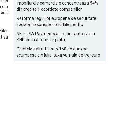
Bucurestiului
em la
Imobiliarele comerciale concentreaza 54%
a din
din creditele acordate companiilor
venit
nefinanciare
Reforma regulilor europene de securitate
sociala inaspreste conditiile pentru
detasarea salariatilor
lilor
NETOPIA Payments a obtinut autorizatia
at sa
BNR de institutie de plata
Coletele extra-UE sub 150 de euro se
scumpesc din iulie: taxa vamala de trei euro
pe articol, adaugata la taxa logistica