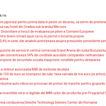
s.ro:
i japonezi pentru prima data in peste un deceniu, ca semn de prieteni
ul sau hotel din Oradea sub brandul Mercure
si Dezvoltare a trecut de evaluarea pe piloni a Comisiei Europene
intre tinerii romani spun ca nu isi permit o locuinta proprie
10,4% in iunie, dar analistii avertizeaza asupra presiunilor persistente pe
uncte de servicii in centrul comercial Grand Arena din sudul Bucurestiu
iale concentreaza 54% din creditele acordate companiilor nefinanciare
uropene de securitate sociala inaspreste conditiile pentru detasarea
obtinut autorizatia BNR de institutie de plata
b 150 de euro se scumpesc din iulie: taxa vamala de trei euro pe articol,
istica
ndustria auto ridica noi provocari de preturi de transfer pentru grupurile
investitiile verzi si digitale ale IMM-urilor din productie prin Programul
reia conducerea Deloitte Technology Delivery Center din Romania