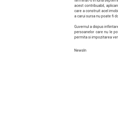
terminat-o in luna septemb
acest contribuabil, aplic
care a construit acel imobi
a carui sursa nu poate fi d
Guvernul a dispus infiinta
persoanelor care nu le pot 
permita si impozitarea ven
NewsIn