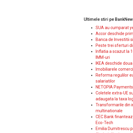
Ultimele stiri pe BankNew
SUA au cumparat yen
Accor deschide prim
Banca de Investitii 
Peste trei sferturi d
Inflatia a scazut la 
IMM-uri
IKEA deschide doua p
Imobiliarele comerc
Reforma regulilor e
salariatilor
NETOPIA Payments a 
Coletele extra-UE su
adaugata la taxa log
Transformarile din i
multinationale
CEC Bank finanteaza 
Eco-Tech
Emilia Dumitrescu p