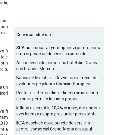
tii,
e pot
i sau
rivit
Cele mai citite stiri
SUA au cumparat yeni japonezi pentru prima
va fi
data in peste un deceniu, ca semn de
ltele
prietenie
Accor deschide primul sau hotel din Oradea
 prin
sub brandul Mercure
cala,
Banca de Investitii si Dezvoltare a trecut de
evaluarea pe piloni a Comisiei Europene
ca un
Peste trei sferturi dintre tinerii romani spun
icari
ca nu isi permit o locuinta proprie
Inflatia a scazut la 10,4% in iunie, dar analistii
va fi
avertizeaza asupra presiunilor persistente
utem
pentru IMM-uri
IKEA deschide doua puncte de servicii in
 2010
centrul comercial Grand Arena din sudul
are a