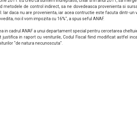
rie 2011. Eu cred ca suntem indreptatiti, chiar si in anul 2011, sa merg
and metodele de control indirect, sa ne dovedeasca provenienta si surs
l. Iar daca nu are provenienta, iar acea contructie este facuta dintr-un 
ovedita, noi il vom impozita cu 16%", a spus seful ANAF.
rea in cadrul ANAF a unui departament special pentru cercetarea cheltuie
justifica in raport cu veniturile, Codul Fiscal fiind modificat astfel inc
iturilor "de natura necunoscuta".