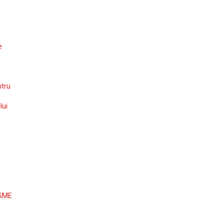
e
ntru
lui
 SME