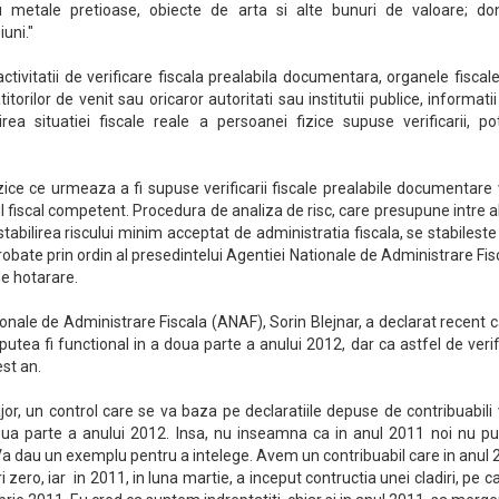
cu metale pretioase, obiecte de arta si alte bunuri de valoare; dona
uni."
ctivitatii de verificare fiscala prealabila documentara, organele fiscal
latitorilor de venit sau oricaror autoritati sau institutii publice, informati
ea situatiei fiscale reale a persoanei fizice supuse verificarii, pot
ice ce urmeaza a fi supuse verificarii fiscale prealabile documentare 
 fiscal competent. Procedura de analiza de risc, care presupune intre a
stabilirea riscului minim acceptat de administratia fiscala, se stabileste
obate prin ordin al presedintelui Agentiei Nationale de Administrare Fis
de hotarare.
onale de Administrare Fiscala (ANAF), Sorin Blejnar, a declarat recent 
 putea fi functional in a doua parte a anului 2012, dar ca astfel de verif
est an.
or, un control care se va baza pe declaratiile depuse de contribuabili 
oua parte a anului 2012. Insa, nu inseamna ca in anul 2011 noi nu p
 Va dau un exemplu pentru a intelege. Avem un contribuabil care in anul
i zero, iar in 2011, in luna martie, a inceput contructia unei cladiri, pe c