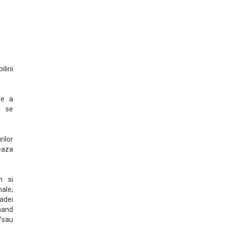
lirii
re a
a se
rilor
zeaza
m si
nale;
oadei
inand
/sau