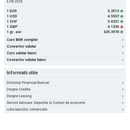
6.08.2026
1 EUR
5.2513
1 USD
4.5507
1 CHF
5.6221
1 GBP
6.1236
1 gr. aur
625.3970
Curs BNR complet
Convertor valutar
Curs valutar banci
Convertor valutar bănci
Informatii utile
Dictionar Financiar-Bancar
Despre Credite
Despre Leasing
Servicii bancare: Depozite si Conturi de economii
Lista bancilor comerciale