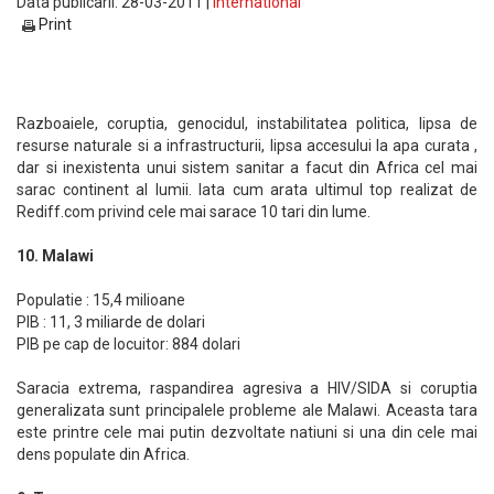
Data publicarii: 28-03-2011 |
International
Print
Razboaiele, coruptia, genocidul, instabilitatea politica, lipsa de
resurse naturale si a infrastructurii, lipsa accesului la apa curata ,
dar si inexistenta unui sistem sanitar a facut din Africa cel mai
sarac continent al lumii. Iata cum arata ultimul top realizat de
Rediff.com privind cele mai sarace 10 tari din lume.
10. Malawi
Populatie : 15,4 milioane
PIB : 11, 3 miliarde de dolari
PIB pe cap de locuitor: 884 dolari
Saracia extrema, raspandirea agresiva a HIV/SIDA si coruptia
generalizata sunt principalele probleme ale Malawi. Aceasta tara
este printre cele mai putin dezvoltate natiuni si una din cele mai
dens populate din Africa.