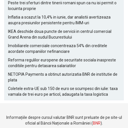
Peste trei sferturi dintre tinerii romani spun ca nu isi permit o
locuinta proprie
Inflatia a scazut la 10,4% in iunie, dar analistii avertizeaza
asupra presiunilor persistente pentru IMM-uri
IKEA deschide doua puncte de servicii in centrul comercial
Grand Arena din sudul Bucurestiului
Imobiliarele comerciale concentreaza 54% din creditele
acordate companiilor nefinanciare
Reforma regulilor europene de securitate sociala inaspreste
conditiile pentru detasarea salariatilor
NETOPIA Payments a obtinut autorizatia BNR de institutie de
plata
Coletele extra-UE sub 150 de euro se scumpesc din iulie: taxa
vamala de trei euro pe articol, adaugata la taxa logistica
Informațiile despre cursul valutar BNR sunt preluate de pe site-ul
oficial al Băncii Naționale a României (
BNR
).