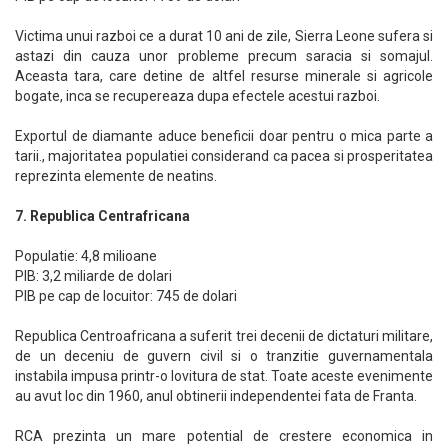
Victima unui razboi ce a durat 10 ani de zile, Sierra Leone sufera si
astazi din cauza unor probleme precum saracia si somajul.
Aceasta tara, care detine de altfel resurse minerale si agricole
bogate, inca se recupereaza dupa efectele acestui razboi.
Exportul de diamante aduce beneficii doar pentru o mica parte a
tarii., majoritatea populatiei considerand ca pacea si prosperitatea
reprezinta elemente de neatins.
7. Republica Centrafricana
Populatie: 4,8 milioane
PIB: 3,2 miliarde de dolari
PIB pe cap de locuitor: 745 de dolari
Republica Centroafricana a suferit trei decenii de dictaturi militare,
de un deceniu de guvern civil si o tranzitie guvernamentala
instabila impusa printr-o lovitura de stat. Toate aceste evenimente
au avut loc din 1960, anul obtinerii independentei fata de Franta.
RCA prezinta un mare potential de crestere economica in