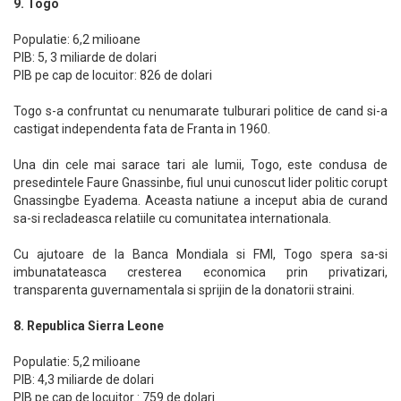
9. Togo
Populatie: 6,2 milioane
PIB: 5, 3 miliarde de dolari
PIB pe cap de locuitor: 826 de dolari
Togo s-a confruntat cu nenumarate tulburari politice de cand si-a
castigat independenta fata de Franta in 1960.
Una din cele mai sarace tari ale lumii, Togo, este condusa de
presedintele Faure Gnassinbe, fiul unui cunoscut lider politic corupt
Gnassingbe Eyadema. Aceasta natiune a inceput abia de curand
sa-si recladeasca relatiile cu comunitatea internationala.
Cu ajutoare de la Banca Mondiala si FMI, Togo spera sa-si
imbunatateasca cresterea economica prin privatizari,
transparenta guvernamentala si sprijin de la donatorii straini.
8. Republica Sierra Leone
Populatie: 5,2 milioane
PIB: 4,3 miliarde de dolari
PIB pe cap de locuitor : 759 de dolari