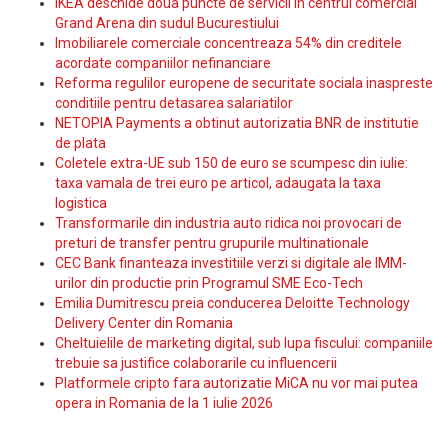
IKEA deschide doua puncte de servicii in centrul comercial
Grand Arena din sudul Bucurestiului
Imobiliarele comerciale concentreaza 54% din creditele
acordate companiilor nefinanciare
Reforma regulilor europene de securitate sociala inaspreste
conditiile pentru detasarea salariatilor
NETOPIA Payments a obtinut autorizatia BNR de institutie
de plata
Coletele extra-UE sub 150 de euro se scumpesc din iulie:
taxa vamala de trei euro pe articol, adaugata la taxa
logistica
Transformarile din industria auto ridica noi provocari de
preturi de transfer pentru grupurile multinationale
CEC Bank finanteaza investitiile verzi si digitale ale IMM-
urilor din productie prin Programul SME Eco-Tech
Emilia Dumitrescu preia conducerea Deloitte Technology
Delivery Center din Romania
Cheltuielile de marketing digital, sub lupa fiscului: companiile
trebuie sa justifice colaborarile cu influencerii
Platformele cripto fara autorizatie MiCA nu vor mai putea
opera in Romania de la 1 iulie 2026