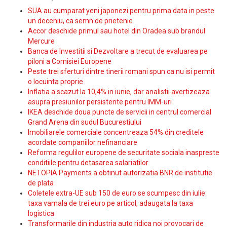
SUA au cumparat yeni japonezi pentru prima data in peste
un deceniu, ca semn de prietenie
Accor deschide primul sau hotel din Oradea sub brandul
Mercure
Banca de Investitii si Dezvoltare a trecut de evaluarea pe
piloni a Comisiei Europene
Peste trei sferturi dintre tinerii romani spun ca nu isi permit
o locuinta proprie
Inflatia a scazut la 10,4% in iunie, dar analistii avertizeaza
asupra presiunilor persistente pentru IMM-uri
IKEA deschide doua puncte de servicii in centrul comercial
Grand Arena din sudul Bucurestiului
Imobiliarele comerciale concentreaza 54% din creditele
acordate companiilor nefinanciare
Reforma regulilor europene de securitate sociala inaspreste
conditiile pentru detasarea salariatilor
NETOPIA Payments a obtinut autorizatia BNR de institutie
de plata
Coletele extra-UE sub 150 de euro se scumpesc din iulie:
taxa vamala de trei euro pe articol, adaugata la taxa
logistica
Transformarile din industria auto ridica noi provocari de