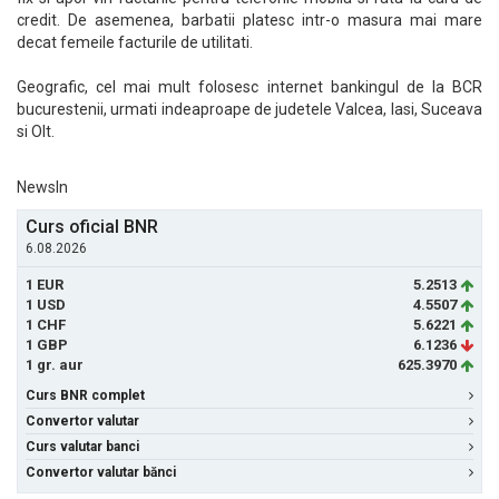
credit. De asemenea, barbatii platesc intr-o masura mai mare
decat femeile facturile de utilitati.
Geografic, cel mai mult folosesc internet bankingul de la BCR
bucurestenii, urmati indeaproape de judetele Valcea, Iasi, Suceava
si Olt.
NewsIn
Curs oficial BNR
6.08.2026
1 EUR
5.2513
1 USD
4.5507
1 CHF
5.6221
1 GBP
6.1236
1 gr. aur
625.3970
Curs BNR complet
Convertor valutar
Curs valutar banci
Convertor valutar bănci