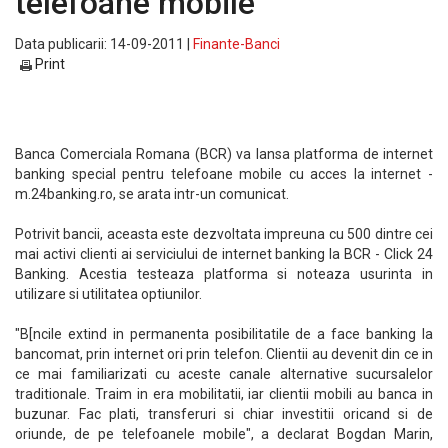
telefoane mobile
Data publicarii: 14-09-2011 |
Finante-Banci
Print
Banca Comerciala Romana (BCR) va lansa platforma de internet
banking special pentru telefoane mobile cu acces la internet -
m.24banking.ro, se arata intr-un comunicat.
Potrivit bancii, aceasta este dezvoltata impreuna cu 500 dintre cei
mai activi clienti ai serviciului de internet banking la BCR - Click 24
Banking. Acestia testeaza platforma si noteaza usurinta in
utilizare si utilitatea optiunilor.
"B[ncile extind in permanenta posibilitatile de a face banking la
bancomat, prin internet ori prin telefon. Clientii au devenit din ce in
ce mai familiarizati cu aceste canale alternative sucursalelor
traditionale. Traim in era mobilitatii, iar clientii mobili au banca in
buzunar. Fac plati, transferuri si chiar investitii oricand si de
oriunde, de pe telefoanele mobile", a declarat Bogdan Marin,