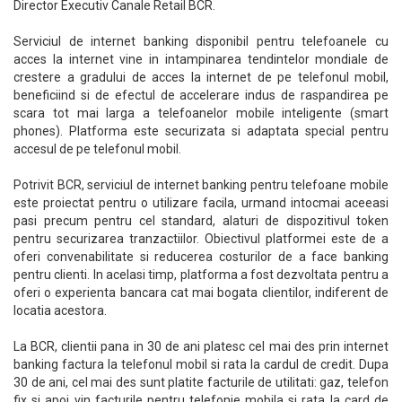
Director Executiv Canale Retail BCR.
Serviciul de internet banking disponibil pentru telefoanele cu
acces la internet vine in intampinarea tendintelor mondiale de
crestere a gradului de acces la internet de pe telefonul mobil,
beneficiind si de efectul de accelerare indus de raspandirea pe
scara tot mai larga a telefoanelor mobile inteligente (smart
phones). Platforma este securizata si adaptata special pentru
accesul de pe telefonul mobil.
Potrivit BCR, serviciul de internet banking pentru telefoane mobile
este proiectat pentru o utilizare facila, urmand intocmai aceeasi
pasi precum pentru cel standard, alaturi de dispozitivul token
pentru securizarea tranzactiilor. Obiectivul platformei este de a
oferi convenabilitate si reducerea costurilor de a face banking
pentru clienti. In acelasi timp, platforma a fost dezvoltata pentru a
oferi o experienta bancara cat mai bogata clientilor, indiferent de
locatia acestora.
La BCR, clientii pana in 30 de ani platesc cel mai des prin internet
banking factura la telefonul mobil si rata la cardul de credit. Dupa
30 de ani, cel mai des sunt platite facturile de utilitati: gaz, telefon
fix si apoi vin facturile pentru telefonie mobila si rata la card de