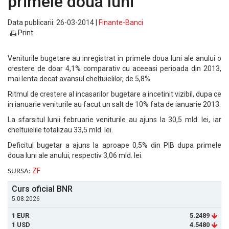
primele doua luni
Data publicarii: 26-03-2014 |
Finante-Banci
Print
Veniturile bugetare au inregistrat in primele doua luni ale anului o
crestere de doar 4,1% comparativ cu aceeasi perioada din 2013,
mai lenta decat avansul cheltuielilor, de 5,8%.
Ritmul de crestere al incasarilor bugetare a incetinit vizibil, dupa ce
in ianuarie veniturile au facut un salt de 10% fata de ianuarie 2013.
La sfarsitul lunii februarie veniturile au ajuns la 30,5 mld. lei, iar
cheltuielile totalizau 33,5 mld. lei.
Deficitul bugetar a ajuns la aproape 0,5% din PIB dupa primele
doua luni ale anului, respectiv 3,06 mld. lei.
ZF
SURSA:
Curs oficial BNR
5.08.2026
1 EUR
5.2489
1 USD
4.5480