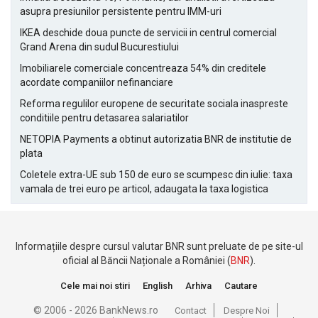
asupra presiunilor persistente pentru IMM-uri
IKEA deschide doua puncte de servicii in centrul comercial
Grand Arena din sudul Bucurestiului
Imobiliarele comerciale concentreaza 54% din creditele
acordate companiilor nefinanciare
Reforma regulilor europene de securitate sociala inaspreste
conditiile pentru detasarea salariatilor
NETOPIA Payments a obtinut autorizatia BNR de institutie de
plata
Coletele extra-UE sub 150 de euro se scumpesc din iulie: taxa
vamala de trei euro pe articol, adaugata la taxa logistica
Informațiile despre cursul valutar BNR sunt preluate de pe site-ul
oficial al Băncii Naționale a României (
BNR
).
Cele mai noi stiri
English
Arhiva
Cautare
© 2006 - 2026 BankNews.ro
Contact
Despre Noi