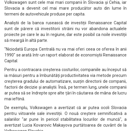
Volkswagen sunt cele mai mari companii în Slovacia și Cehia, iar
Slovacia a devenit cel mai mare producător auto din lume în
termeni de autovehicule produse per capita.
Analiștii de la banca rusească de investiții Renaissance Capital
sunt de părere că investitorii străini nu vor abandona actualele
proiecte pe care le au în regiune, dar este posibil ca noile investiții
să meargă în altă parte.
"Niciodată Europa Centrală nu va mai oferi ceea ce oferea în anii
1990" se arată într-un raport elaborat de economiștii Renaissance
Capital.
Pentru a contracara creșterea costurilor, companiile au început să
ia măsuri pentru a îmbunătăți productivitatea via metode precum
creșterea gradului de automatizare, susțin directorii de companii,
factorii de decizie și analiștii. Însă, pe termen lung, unele companii
ar putea să se îndrepte spre alte țări în căutarea de mâna de lucru
mai ieftină.
De exemplu, Volkswagen a avertizat că ar putea ocoli Slovacia
pentru viitoarele sale investiții. O nouă creștere semnificativă a
salariilor "ar pune în pericol stabilitatea locurilor de muncă", a
avertizat Lucia Kovarovic Makayova purtătoarea de cuvânt de la