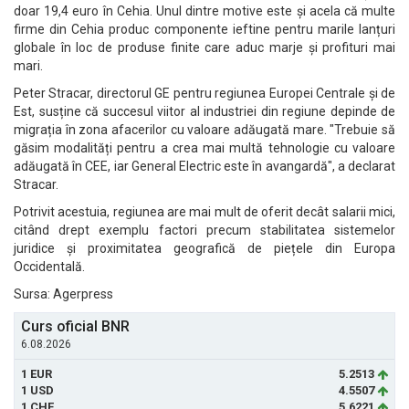
doar 19,4 euro în Cehia. Unul dintre motive este și acela că multe
firme din Cehia produc componente ieftine pentru marile lanțuri
globale în loc de produse finite care aduc marje și profituri mai
mari.
Peter Stracar, directorul GE pentru regiunea Europei Centrale și de
Est, susține că succesul viitor al industriei din regiune depinde de
migrația în zona afacerilor cu valoare adăugată mare. "Trebuie să
găsim modalități pentru a crea mai multă tehnologie cu valoare
adăugată în CEE, iar General Electric este în avangardă", a declarat
Stracar.
Potrivit acestuia, regiunea are mai mult de oferit decât salarii mici,
citând drept exemplu factori precum stabilitatea sistemelor
juridice și proximitatea geografică de piețele din Europa
Occidentală.
Sursa: Agerpress
Curs oficial BNR
6.08.2026
1 EUR
5.2513
1 USD
4.5507
1 CHF
5.6221