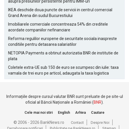
asupra presiunilor persistente pentru IMM-uri
IKEA deschide doua puncte de servicii in centrul comercial
Grand Arena din sudul Bucurestiului
Imobiliarele comerciale concentreaza 54% din creditele
acordate companiilor nefinanciare
Reforma regulilor europene de securitate sociala inaspreste
conditiile pentru detasarea salariatilor
NETOPIA Payments a obtinut autorizatia BNR de institutie de
plata
Coletele extra-UE sub 150 de euro se scumpesc din iulie: taxa
vamala de trei euro pe articol, adaugata la taxa logistica
Informațiile despre cursul valutar BNR sunt preluate de pe site-ul
oficial al Băncii Naționale a României (
BNR
).
Cele mai noi stiri
English
Arhiva
Cautare
© 2006 - 2026 BankNews.ro
Contact
Despre Noi
Dezabonare notificari
Publicitate pe BankNews.ro
Sitemap