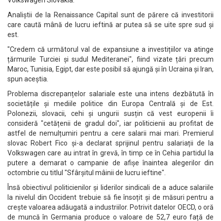
Volkswagen Slovakia.
Analiștii de la Renaissance Capital sunt de părere că investitorii
care caută mână de lucru ieftină ar putea să se uite spre sud și
est.
"Credem că următorul val de expansiune a investițiilor va atinge
țărmurile Turciei și sudul Mediteranei", fiind vizate țări precum
Maroc, Tunisia, Egipt, dar este posibil să ajungă și în Ucraina și Iran,
spun aceștia.
Problema discrepanțelor salariale este una intens dezbătută în
societățile și mediile politice din Europa Centrală și de Est.
Polonezii, slovacii, cehi și ungurii susțin că vest europenii îi
consideră "cetățenii de gradul doi", iar politicienii au profitat de
astfel de nemulțumiri pentru a cere salarii mai mari. Premierul
slovac Robert Fico și-a declarat sprijinul pentru salariații de la
Volkswagen care au intrat în grevă, în timp ce în Cehia partidul la
putere a demarat o campanie de afișe înaintea alegerilor din
octombrie cu titlul "Sfârșitul mâinii de lucru ieftine".
Însă obiectivul politicienilor și liderilor sindicali de a aduce salariile
la nivelul din Occident trebuie să fie însoțit și de măsuri pentru a
crește valoarea adăugată a industriilor. Potrivit datelor OECD, o oră
de muncă în Germania produce o valoare de 52,7 euro față de