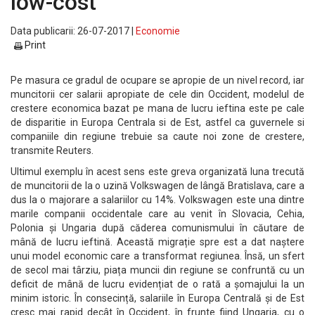
low-cost
Data publicarii: 26-07-2017 |
Economie
Print
Pe masura ce gradul de ocupare se apropie de un nivel record, iar
muncitorii cer salarii apropiate de cele din Occident, modelul de
crestere economica bazat pe mana de lucru ieftina este pe cale
de disparitie in Europa Centrala si de Est, astfel ca guvernele si
companiile din regiune trebuie sa caute noi zone de crestere,
transmite Reuters.
Ultimul exemplu în acest sens este greva organizată luna trecută
de muncitorii de la o uzină Volkswagen de lângă Bratislava, care a
dus la o majorare a salariilor cu 14%. Volkswagen este una dintre
marile companii occidentale care au venit în Slovacia, Cehia,
Polonia și Ungaria după căderea comunismului în căutare de
mână de lucru ieftină. Această migrație spre est a dat naștere
unui model economic care a transformat regiunea. Însă, un sfert
de secol mai târziu, piața muncii din regiune se confruntă cu un
deficit de mână de lucru evidențiat de o rată a șomajului la un
minim istoric. În consecință, salariile în Europa Centrală și de Est
cresc mai rapid decât în Occident, în frunte fiind Ungaria, cu o