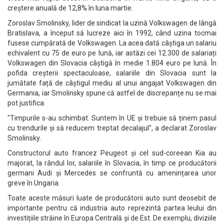
creștere anuală de 12,8% în luna martie.
Zoroslav Smolinsky, lider de sindicat la uzină Volkswagen de lângă
Bratislava, a început să lucreze aici în 1992, când uzina tocmai
fusese cumpărată de Volkswagen. La acea dată câștiga un salariu
echivalent cu 75 de euro pe lună, iar astăzi cei 12.300 de salariați
Volkswagen din Slovacia câștigă în medie 1.804 euro pe lună. În
pofida creșterii spectaculoase, salariile din Slovacia sunt la
jumătate față de câștigul mediu al unui angajat Volkswagen din
Germania, iar Smolinsky spune că astfel de discrepanțe nu se mai
pot justifica.
"Timpurile s-au schimbat. Suntem în UE și trebuie să ținem pasul
cu trendurile și să reducem treptat decalajul", a declarat Zoroslav
Smolinsky.
Constructorul auto francez Peugeot și cel sud-coreean Kia au
majorat, la rândul lor, salariile în Slovacia, în timp ce producătorii
germani Audi și Mercedes se confruntă cu amenințarea unor
greve în Ungaria.
Toate aceste măsuri luate de producătorii auto sunt deosebit de
importante pentru că industria auto reprezintă partea leului din
investițiile străine în Europa Centrală și de Est. De exemplu, diviziile