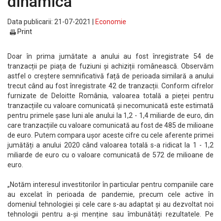
dinamica
Data publicarii: 21-07-2021 |
Economie
Print
Doar în prima jumătate a anului au fost înregistrate 54 de
tranzacții pe piața de fuziuni și achiziții românească. Observăm
astfel o creștere semnificativă față de perioada similară a anului
trecut când au fost înregistrate 42 de tranzacții. Conform cifrelor
furnizate de Deloitte România, valoarea totală a pieței pentru
tranzacțiile cu valoare comunicată și necomunicată este estimată
pentru primele șase luni ale anului la 1,2 - 1,4 miliarde de euro, din
care tranzacțiile cu valoare comunicată au fost de 485 de milioane
de euro. Putem compara ușor aceste cifre cu cele aferente primei
jumătăți a anului 2020 când valoarea totală s-a ridicat la 1 - 1,2
miliarde de euro cu o valoare comunicată de 572 de milioane de
euro.
„Notăm interesul investitorilor în particular pentru companiile care
au excelat în perioada de pandemie, precum cele active în
domeniul tehnologiei și cele care s-au adaptat și au dezvoltat noi
tehnologii pentru a-și menține sau îmbunătăți rezultatele. Pe