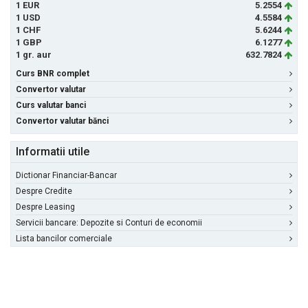
1 EUR
5.2554
1 USD
4.5584
1 CHF
5.6244
1 GBP
6.1277
1 gr. aur
632.7824
Curs BNR complet
Convertor valutar
Curs valutar banci
Convertor valutar bănci
Informatii utile
Dictionar Financiar-Bancar
Despre Credite
Despre Leasing
Servicii bancare: Depozite si Conturi de economii
Lista bancilor comerciale