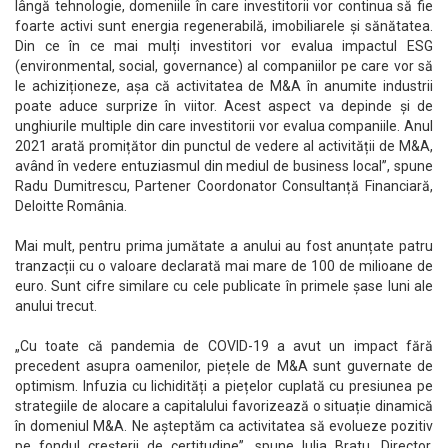
lângă tehnologie, domeniile în care investitorii vor continua să fie
foarte activi sunt energia regenerabilă, imobiliarele și sănătatea.
Din ce în ce mai mulți investitori vor evalua impactul ESG
(environmental, social, governance) al companiilor pe care vor să
le achiziționeze, așa că activitatea de M&A în anumite industrii
poate aduce surprize în viitor. Acest aspect va depinde și de
unghiurile multiple din care investitorii vor evalua companiile. Anul
2021 arată promițător din punctul de vedere al activității de M&A,
având în vedere entuziasmul din mediul de business local”, spune
Radu Dumitrescu, Partener Coordonator Consultanță Financiară,
Deloitte România.
Mai mult, pentru prima jumătate a anului au fost anunțate patru
tranzacții cu o valoare declarată mai mare de 100 de milioane de
euro. Sunt cifre similare cu cele publicate în primele șase luni ale
anului trecut.
„Cu toate că pandemia de COVID-19 a avut un impact fără
precedent asupra oamenilor, piețele de M&A sunt guvernate de
optimism. Infuzia cu lichidități a piețelor cuplată cu presiunea pe
strategiile de alocare a capitalului favorizează o situație dinamică
în domeniul M&A. Ne așteptăm ca activitatea să evolueze pozitiv
pe fondul creșterii de certitudine”, spune Iulia Bratu, Director,