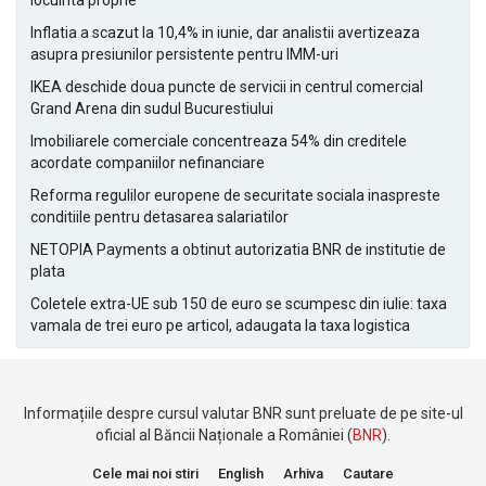
locuinta proprie
Inflatia a scazut la 10,4% in iunie, dar analistii avertizeaza
asupra presiunilor persistente pentru IMM-uri
IKEA deschide doua puncte de servicii in centrul comercial
Grand Arena din sudul Bucurestiului
Imobiliarele comerciale concentreaza 54% din creditele
acordate companiilor nefinanciare
Reforma regulilor europene de securitate sociala inaspreste
conditiile pentru detasarea salariatilor
NETOPIA Payments a obtinut autorizatia BNR de institutie de
plata
Coletele extra-UE sub 150 de euro se scumpesc din iulie: taxa
vamala de trei euro pe articol, adaugata la taxa logistica
Informațiile despre cursul valutar BNR sunt preluate de pe site-ul
oficial al Băncii Naționale a României (
BNR
).
Cele mai noi stiri
English
Arhiva
Cautare