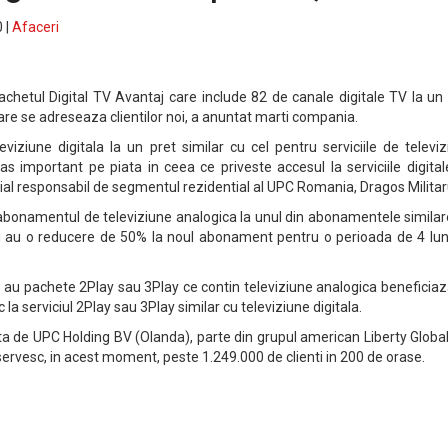
 |
Afaceri
etul Digital TV Avantaj care include 82 de canale digitale TV la un 
care se adreseaza clientilor noi, a anuntat marti compania.
viziune digitala la un pret similar cu cel pentru serviciile de televi
s important pe piata in ceea ce priveste accesul la serviciile digital
ial responsabil de segmentul rezidential al UPC Romania, Dragos Militar
a abonamentul de televiziune analogica la unul din abonamentele simila
ntii au o reducere de 50% la noul abonament pentru o perioada de 4 lun
e au pachete 2Play sau 3Play ce contin televiziune analogica beneficia
la serviciul 2Play sau 3Play similar cu televiziune digitala.
 de UPC Holding BV (Olanda), parte din grupul american Liberty Global
rvesc, in acest moment, peste 1.249.000 de clienti in 200 de orase.