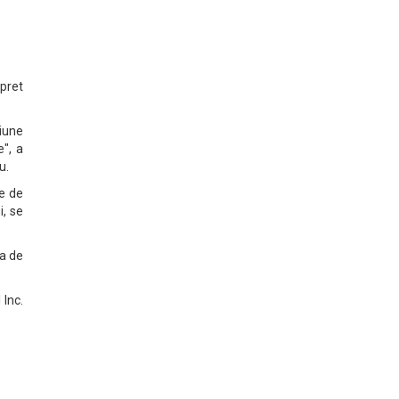
pret
ziune
e", a
u.
re de
i, se
za de
 Inc.