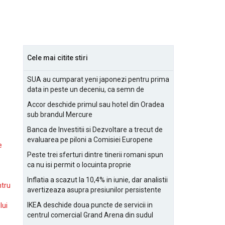
Cele mai citite stiri
SUA au cumparat yeni japonezi pentru prima
data in peste un deceniu, ca semn de
prietenie
Accor deschide primul sau hotel din Oradea
sub brandul Mercure
Banca de Investitii si Dezvoltare a trecut de
evaluarea pe piloni a Comisiei Europene
e
Peste trei sferturi dintre tinerii romani spun
ca nu isi permit o locuinta proprie
Inflatia a scazut la 10,4% in iunie, dar analistii
ntru
avertizeaza asupra presiunilor persistente
pentru IMM-uri
IKEA deschide doua puncte de servicii in
lui
centrul comercial Grand Arena din sudul