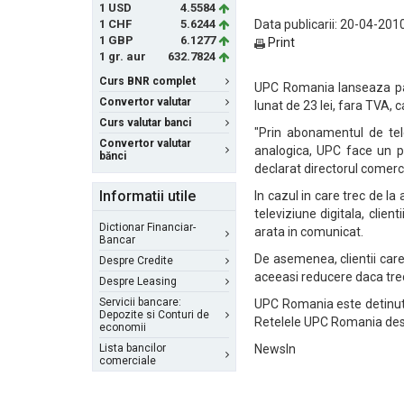
1 USD
4.5584
1 CHF
5.6244
Data publicarii: 20-04-2010
1 GBP
6.1277
Print
1 gr. aur
632.7824
Curs BNR complet
UPC Romania lanseaza pach
Convertor valutar
lunat de 23 lei, fara TVA, 
Curs valutar banci
"Prin abonamentul de tele
Convertor valutar
analogica, UPC face un pa
bănci
declarat directorul comerc
Informatii utile
In cazul in care trec de l
televiziune digitala, clie
Dictionar Financiar-
arata in comunicat.
Bancar
De asemenea, clientii car
Despre Credite
aceeasi reducere daca trec 
Despre Leasing
Servicii bancare:
UPC Romania este detinuta
Depozite si Conturi de
Retelele UPC Romania dese
economii
Lista bancilor
NewsIn
comerciale