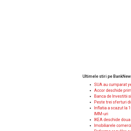
Ultimele stiri pe BankNew
SUA au cumparat yen
Accor deschide prim
Banca de Investitii 
Peste trei sferturi d
Inflatia a scazut la 
IMM-uri
IKEA deschide doua p
Imobiliarele comerc