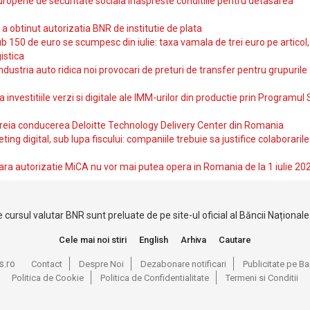
uropene de securitate sociala inaspreste conditiile pentru detasarea
obtinut autorizatia BNR de institutie de plata
b 150 de euro se scumpesc din iulie: taxa vamala de trei euro pe articol,
istica
ndustria auto ridica noi provocari de preturi de transfer pentru grupurile
investitiile verzi si digitale ale IMM-urilor din productie prin Programul
reia conducerea Deloitte Technology Delivery Center din Romania
ting digital, sub lupa fiscului: companiile trebuie sa justifice colaborarile
ara autorizatie MiCA nu vor mai putea opera in Romania de la 1 iulie 20
 cursul valutar BNR sunt preluate de pe site-ul oficial al Băncii Național
Cele mai noi stiri
English
Arhiva
Cautare
s.ro
Contact
Despre Noi
Dezabonare notificari
Publicitate pe 
Politica de Cookie
Politica de Confidentialitate
Termeni si Conditii