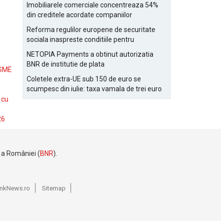
Bucurestiului
Imobiliarele comerciale concentreaza 54%
din creditele acordate companiilor
nefinanciare
Reforma regulilor europene de securitate
sociala inaspreste conditiile pentru
detasarea salariatilor
NETOPIA Payments a obtinut autorizatia
BNR de institutie de plata
 SME
Coletele extra-UE sub 150 de euro se
scumpesc din iulie: taxa vamala de trei euro
pe articol, adaugata la taxa logistica
 cu
26
e a României (
BNR
).
BankNews.ro
Sitemap