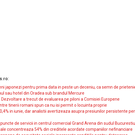
s.ro:
i japonezi pentru prima data in peste un deceniu, ca semn de prieteni
ul sau hotel din Oradea sub brandul Mercure
si Dezvoltare a trecut de evaluarea pe piloni a Comisiei Europene
intre tinerii romani spun ca nu isi permit o locuinta proprie
10,4% in iunie, dar analistii avertizeaza asupra presiunilor persistente pe
uncte de servicii in centrul comercial Grand Arena din sudul Bucurestiu
iale concentreaza 54% din creditele acordate companiilor nefinanciare