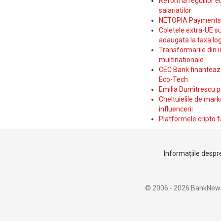
Reforma regulilor e
salariatilor
NETOPIA Payments a 
Coletele extra-UE su
adaugata la taxa log
Transformarile din i
multinationale
CEC Bank finanteaza 
Eco-Tech
Emilia Dumitrescu p
Cheltuielile de marke
influencerii
Platformele cripto f
Informațiile despre
© 2006 - 2026 BankNew