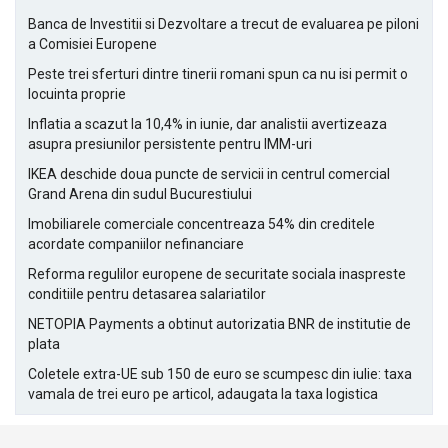
Banca de Investitii si Dezvoltare a trecut de evaluarea pe piloni
a Comisiei Europene
Peste trei sferturi dintre tinerii romani spun ca nu isi permit o
locuinta proprie
Inflatia a scazut la 10,4% in iunie, dar analistii avertizeaza
asupra presiunilor persistente pentru IMM-uri
IKEA deschide doua puncte de servicii in centrul comercial
Grand Arena din sudul Bucurestiului
Imobiliarele comerciale concentreaza 54% din creditele
acordate companiilor nefinanciare
Reforma regulilor europene de securitate sociala inaspreste
conditiile pentru detasarea salariatilor
NETOPIA Payments a obtinut autorizatia BNR de institutie de
plata
Coletele extra-UE sub 150 de euro se scumpesc din iulie: taxa
vamala de trei euro pe articol, adaugata la taxa logistica