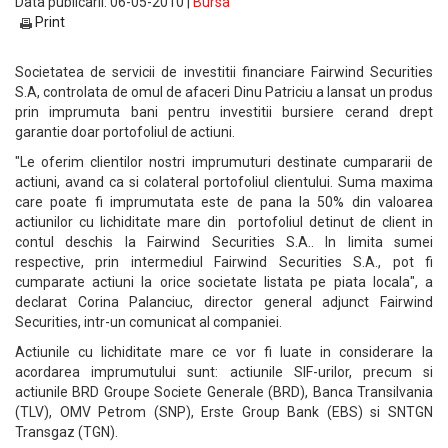
Data publicarii: 06-05-2010 |
Bursa
Print
Societatea de servicii de investitii financiare Fairwind Securities
S.A, controlata de omul de afaceri Dinu Patriciu a lansat un produs
prin imprumuta bani pentru investitii bursiere cerand drept
garantie doar portofoliul de actiuni.
"Le oferim clientilor nostri imprumuturi destinate cumpararii de
actiuni, avand ca si colateral portofoliul clientului. Suma maxima
care poate fi imprumutata este de pana la 50% din valoarea
actiunilor cu lichiditate mare din portofoliul detinut de client in
contul deschis la Fairwind Securities S.A.. In limita sumei
respective, prin intermediul Fairwind Securities S.A., pot fi
cumparate actiuni la orice societate listata pe piata locala", a
declarat Corina Palanciuc, director general adjunct Fairwind
Securities, intr-un comunicat al companiei.
Actiunile cu lichiditate mare ce vor fi luate in considerare la
acordarea imprumutului sunt: actiunile SIF-urilor, precum si
actiunile BRD Groupe Societe Generale (BRD), Banca Transilvania
(TLV), OMV Petrom (SNP), Erste Group Bank (EBS) si SNTGN
Transgaz (TGN).