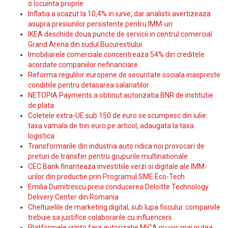
o locuinta proprie
Inflatia a scazut la 10,4% in iunie, dar analistii avertizeaza
asupra presiunilor persistente pentru IMM-uri
IKEA deschide doua puncte de servicii in centrul comercial
Grand Arena din sudul Bucurestiului
Imobiliarele comerciale concentreaza 54% din creditele
acordate companiilor nefinanciare
Reforma regulilor europene de securitate sociala inaspreste
conditiile pentru detasarea salariatilor
NETOPIA Payments a obtinut autorizatia BNR de institutie
de plata
Coletele extra-UE sub 150 de euro se scumpesc din iulie:
taxa vamala de trei euro pe articol, adaugata la taxa
logistica
Transformarile din industria auto ridica noi provocari de
preturi de transfer pentru grupurile multinationale
CEC Bank finanteaza investitiile verzi si digitale ale IMM-
urilor din productie prin Programul SME Eco-Tech
Emilia Dumitrescu preia conducerea Deloitte Technology
Delivery Center din Romania
Cheltuielile de marketing digital, sub lupa fiscului: companiile
trebuie sa justifice colaborarile cu influencerii
Platformele cripto fara autorizatie MiCA nu vor mai putea