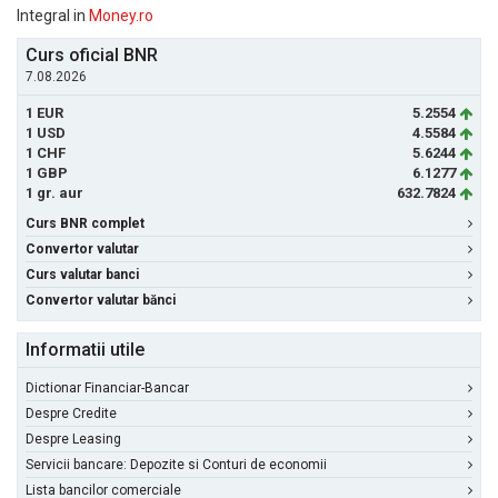
Integral in
Money.ro
Curs oficial BNR
7.08.2026
1 EUR
5.2554
1 USD
4.5584
1 CHF
5.6244
1 GBP
6.1277
1 gr. aur
632.7824
Curs BNR complet
Convertor valutar
Curs valutar banci
Convertor valutar bănci
Informatii utile
Dictionar Financiar-Bancar
Despre Credite
Despre Leasing
Servicii bancare: Depozite si Conturi de economii
Lista bancilor comerciale