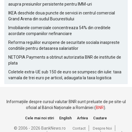
asupra presiunilor persistente pentru IMM-uri
IKEA deschide doua puncte de servicii in centrul comercial
Grand Arena din sudul Bucurestiului
Imobiliarele comerciale concentreaza 54% din creditele
acordate companiilor nefinanciare
Reforma regulilor europene de securitate sociala inaspreste
conditiile pentru detasarea salariatilor
NETOPIA Payments a obtinut autorizatia BNR de institutie de
plata
Coletele extra-UE sub 150 de euro se scumpesc din iulie: taxa
vamala de trei euro pe articol, adaugata la taxa logistica
Informațiile despre cursul valutar BNR sunt preluate de pe site-ul
oficial al Băncii Naționale a României (
BNR
).
Cele mai noi stiri
English
Arhiva
Cautare
© 2006 - 2026 BankNews.ro
Contact
Despre Noi