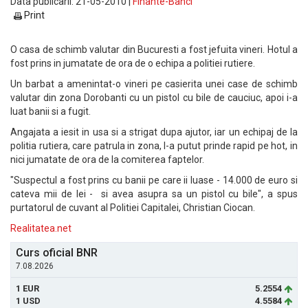
Data publicarii: 21-05-2010 |
Finante-Banci
Print
O casa de schimb valutar din Bucuresti a fost jefuita vineri. Hotul a
fost prins in jumatate de ora de o echipa a politiei rutiere.
Un barbat a amenintat-o vineri pe casierita unei case de schimb
valutar din zona Dorobanti cu un pistol cu bile de cauciuc, apoi i-a
luat banii si a fugit.
Angajata a iesit in usa si a strigat dupa ajutor, iar un echipaj de la
politia rutiera, care patrula in zona, l-a putut prinde rapid pe hot, in
nici jumatate de ora de la comiterea faptelor.
"Suspectul a fost prins cu banii pe care ii luase - 14.000 de euro si
cateva mii de lei - si avea asupra sa un pistol cu bile", a spus
purtatorul de cuvant al Politiei Capitalei, Christian Ciocan.
Realitatea.net
Curs oficial BNR
7.08.2026
1 EUR
5.2554
1 USD
4.5584