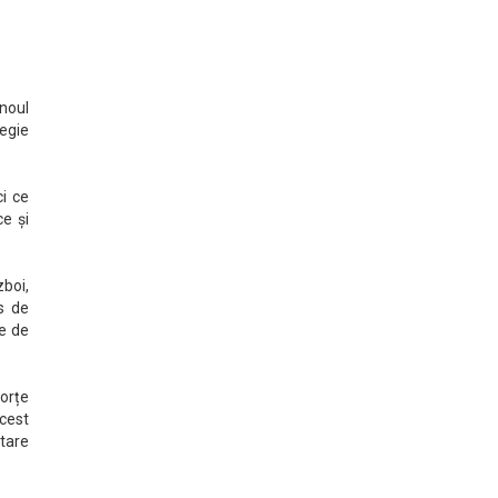
noul
tegie
ci ce
e și
zboi,
s de
de de
orțe
acest
ltare