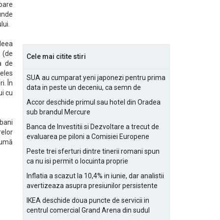
oare
 unde
lui.
Ideea
 (de
Cele mai citite stiri
a de
țeles
SUA au cumparat yeni japonezi pentru prima
i. În
data in peste un deceniu, ca semn de
ui cu
prietenie
Accor deschide primul sau hotel din Oradea
sub brandul Mercure
 bani
Banca de Investitii si Dezvoltare a trecut de
relor
evaluarea pe piloni a Comisiei Europene
sumă
Peste trei sferturi dintre tinerii romani spun
ca nu isi permit o locuinta proprie
Inflatia a scazut la 10,4% in iunie, dar analistii
avertizeaza asupra presiunilor persistente
pentru IMM-uri
IKEA deschide doua puncte de servicii in
centrul comercial Grand Arena din sudul