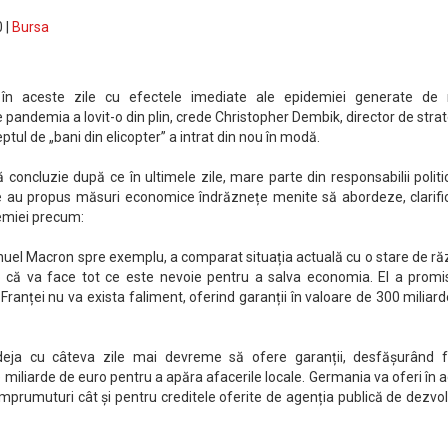
 |
Bursa
în aceste zile cu efectele imediate ale epidemiei generate de 
pandemia a lovit-o din plin, crede Christopher Dembik, director de stra
tul de „bani din elicopter” a intrat din nou în modă.
concluzie după ce în ultimele zile, mare parte din responsabilii politi
e au propus măsuri economice îndrăznețe menite să abordeze, clarific
emiei precum:
nuel Macron spre exemplu, a comparat situația actuală cu o stare de ră
p că va face tot ce este nevoie pentru a salva economia. El a promi
Franței nu va exista faliment, oferind garanții în valoare de 300 miliar
eja cu câteva zile mai devreme să ofere garanții, desfășurând f
 miliarde de euro pentru a apăra afacerile locale. Germania va oferi în 
împrumuturi cât și pentru creditele oferite de agenția publică de dezvo