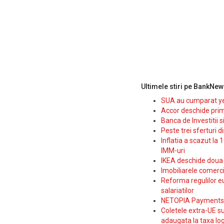
Ultimele stiri pe BankNew
SUA au cumparat yen
Accor deschide prim
Banca de Investitii 
Peste trei sferturi d
Inflatia a scazut la 
IMM-uri
IKEA deschide doua p
Imobiliarele comerc
Reforma regulilor e
salariatilor
NETOPIA Payments a 
Coletele extra-UE su
adaugata la taxa log