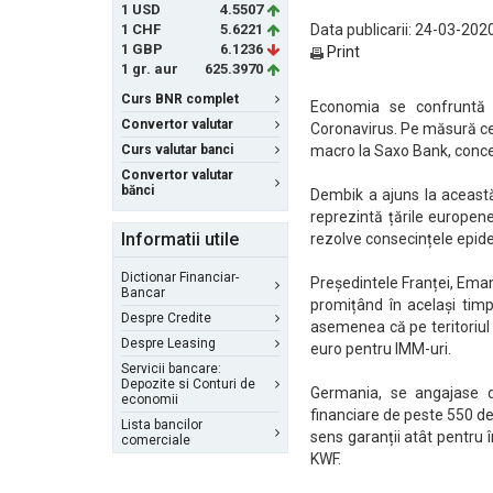
1 USD
4.5507
1 CHF
5.6221
Data publicarii: 24-03-2020
1 GBP
6.1236
Print
1 gr. aur
625.3970
Curs BNR complet
Economia se confruntă 
Convertor valutar
Coronavirus. Pe măsură ce 
Curs valutar banci
macro la Saxo Bank, concep
Convertor valutar
bănci
Dembik a ajuns la această 
reprezintă țările europen
Informatii utile
rezolve consecințele epid
Dictionar Financiar-
Președintele Franței, Ema
Bancar
promițând în același tim
Despre Credite
asemenea că pe teritoriul 
Despre Leasing
euro pentru IMM-uri.
Servicii bancare:
Depozite si Conturi de
Germania, se angajase d
economii
financiare de peste 550 de
Lista bancilor
sens garanții atât pentru 
comerciale
KWF.