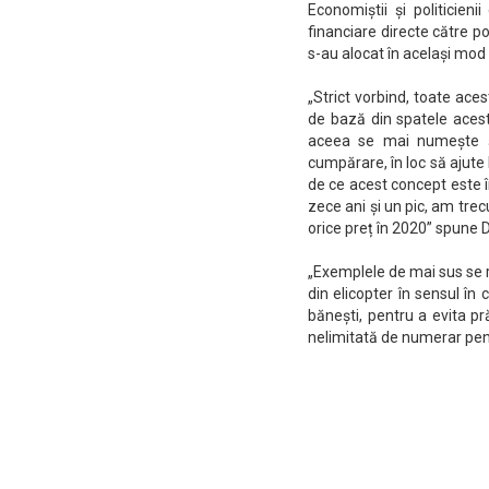
Economiștii și politicien
financiare directe către 
s-au alocat în același mo
„Strict vorbind, toate ace
de bază din spatele acest
aceea se mai numește și
cumpărare, în loc să ajute 
de ce acest concept este în
zece ani și un pic, am trec
orice preț în 2020” spune 
„Exemplele de mai sus se re
din elicopter în sensul în
bănești, pentru a evita 
nelimitată de numerar pent