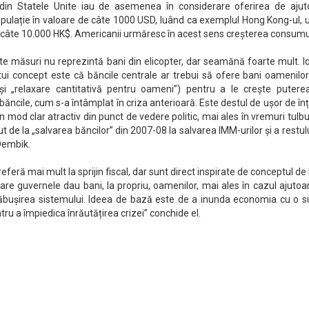
ii din Statele Unite iau de asemenea în considerare oferirea de ajut
populație în valoare de câte 1000 USD, luând ca exemplul Hong Kong-ul,
d câte 10.000 HK$. Americanii urmăresc în acest sens creșterea consumu
ste măsuri nu reprezintă bani din elicopter, dar seamănă foarte mult. 
ui concept este că băncile centrale ar trebui să ofere bani oamenilor
 „relaxare cantitativă pentru oameni”) pentru a le crește putere
băncile, cum s-a întâmplat în criza anterioară. Este destul de ușor de în
 mod clar atractiv din punct de vedere politic, mai ales în vremuri tulbur
ut de la „salvarea băncilor” din 2007-08 la salvarea IMM-urilor și a restul
Dembik.
feră mai mult la sprijin fiscal, dar sunt direct inspirate de conceptul de
 care guvernele dau bani, la propriu, oamenilor, mai ales în cazul ajutoa
prăbușirea sistemului. Ideea de bază este de a inunda economia cu o 
ru a împiedica înrăutățirea crizei” conchide el.