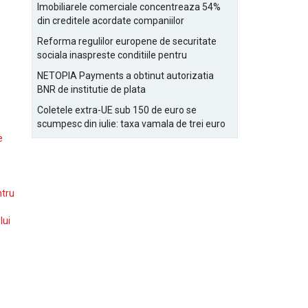
Bucurestiului
Imobiliarele comerciale concentreaza 54%
din creditele acordate companiilor
nefinanciare
Reforma regulilor europene de securitate
sociala inaspreste conditiile pentru
detasarea salariatilor
NETOPIA Payments a obtinut autorizatia
BNR de institutie de plata
Coletele extra-UE sub 150 de euro se
scumpesc din iulie: taxa vamala de trei euro
pe articol, adaugata la taxa logistica
e
ntru
lui