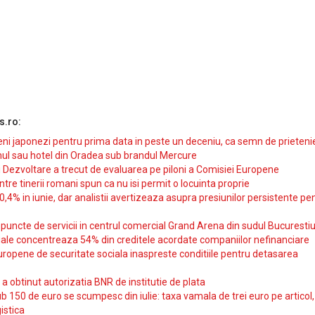
s.ro:
i japonezi pentru prima data in peste un deceniu, ca semn de prieteni
ul sau hotel din Oradea sub brandul Mercure
si Dezvoltare a trecut de evaluarea pe piloni a Comisiei Europene
intre tinerii romani spun ca nu isi permit o locuinta proprie
10,4% in iunie, dar analistii avertizeaza asupra presiunilor persistente pe
uncte de servicii in centrul comercial Grand Arena din sudul Bucurestiu
iale concentreaza 54% din creditele acordate companiilor nefinanciare
uropene de securitate sociala inaspreste conditiile pentru detasarea
obtinut autorizatia BNR de institutie de plata
b 150 de euro se scumpesc din iulie: taxa vamala de trei euro pe articol,
istica