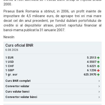
2000.
Piraeus Bank Romania a obtinut, in 2006, un profit inainte de
impozitare de 4,5 milioane euro, de aproape trei ori mai mare
decat cel din anul precedent, pe fondul dublarii portofoliului de
credite si al depozitelor atrase, potrivit raportului financiar al
bancii-mama publicat la 31 ianuarie 2007.
NewsIn
Curs oficial BNR
6.08.2026
1 EUR
5.2513
1 USD
4.5507
1 CHF
5.6221
1 GBP
6.1236
1 gr. aur
625.3970
Curs BNR complet
Convertor valutar
Curs valutar banci
Convertor valutar bănci