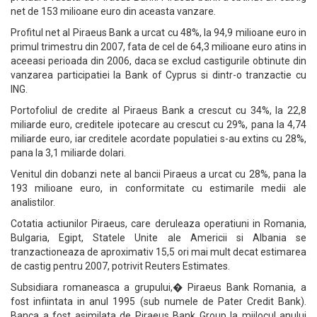
net de 153 milioane euro din aceasta vanzare.
Profitul net al Piraeus Bank a urcat cu 48%, la 94,9 milioane euro in
primul trimestru din 2007, fata de cel de 64,3 milioane euro atins in
aceeasi perioada din 2006, daca se exclud castigurile obtinute din
vanzarea participatiei la Bank of Cyprus si dintr-o tranzactie cu
ING.
Portofoliul de credite al Piraeus Bank a crescut cu 34%, la 22,8
miliarde euro, creditele ipotecare au crescut cu 29%, pana la 4,74
miliarde euro, iar creditele acordate populatiei s-au extins cu 28%,
pana la 3,1 miliarde dolari.
Venitul din dobanzi nete al bancii Piraeus a urcat cu 28%, pana la
193 milioane euro, in conformitate cu estimarile medii ale
analistilor.
Cotatia actiunilor Piraeus, care deruleaza operatiuni in Romania,
Bulgaria, Egipt, Statele Unite ale Americii si Albania se
tranzactioneaza de aproximativ 15,5 ori mai mult decat estimarea
de castig pentru 2007, potrivit Reuters Estimates.
Subsidiara romaneasca a grupului,� Piraeus Bank Romania, a
fost infiintata in anul 1995 (sub numele de Pater Credit Bank).
Banca a fost asimilata de Piraeus Bank Group la mijlocul anului