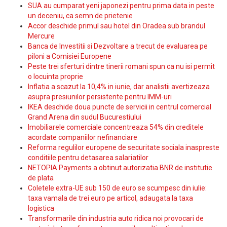
SUA au cumparat yeni japonezi pentru prima data in peste
un deceniu, ca semn de prietenie
Accor deschide primul sau hotel din Oradea sub brandul
Mercure
Banca de Investitii si Dezvoltare a trecut de evaluarea pe
piloni a Comisiei Europene
Peste trei sferturi dintre tinerii romani spun ca nu isi permit
o locuinta proprie
Inflatia a scazut la 10,4% in iunie, dar analistii avertizeaza
asupra presiunilor persistente pentru IMM-uri
IKEA deschide doua puncte de servicii in centrul comercial
Grand Arena din sudul Bucurestiului
Imobiliarele comerciale concentreaza 54% din creditele
acordate companiilor nefinanciare
Reforma regulilor europene de securitate sociala inaspreste
conditiile pentru detasarea salariatilor
NETOPIA Payments a obtinut autorizatia BNR de institutie
de plata
Coletele extra-UE sub 150 de euro se scumpesc din iulie:
taxa vamala de trei euro pe articol, adaugata la taxa
logistica
Transformarile din industria auto ridica noi provocari de