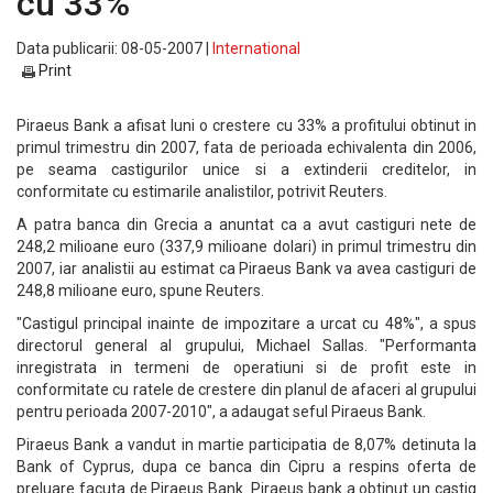
cu 33%
Data publicarii: 08-05-2007 |
International
Print
Piraeus Bank a afisat luni o crestere cu 33% a profitului obtinut in
primul trimestru din 2007, fata de perioada echivalenta din 2006,
pe seama castigurilor unice si a extinderii creditelor, in
conformitate cu estimarile analistilor, potrivit Reuters.
A patra banca din Grecia a anuntat ca a avut castiguri nete de
248,2 milioane euro (337,9 milioane dolari) in primul trimestru din
2007, iar analistii au estimat ca Piraeus Bank va avea castiguri de
248,8 milioane euro, spune Reuters.
"Castigul principal inainte de impozitare a urcat cu 48%", a spus
directorul general al grupului, Michael Sallas. "Performanta
inregistrata in termeni de operatiuni si de profit este in
conformitate cu ratele de crestere din planul de afaceri al grupului
pentru perioada 2007-2010", a adaugat seful Piraeus Bank.
Piraeus Bank a vandut in martie participatia de 8,07% detinuta la
Bank of Cyprus, dupa ce banca din Cipru a respins oferta de
preluare facuta de Piraeus Bank. Piraeus bank a obtinut un castig