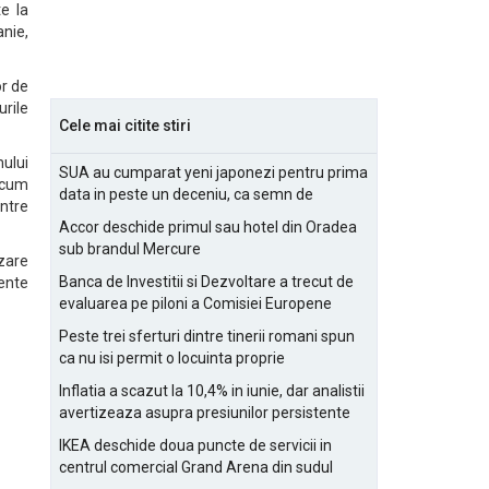
e la
nie,
or de
urile
Cele mai citite stiri
ului
SUA au cumparat yeni japonezi pentru prima
acum
data in peste un deceniu, ca semn de
intre
prietenie
Accor deschide primul sau hotel din Oradea
sub brandul Mercure
izare
Banca de Investitii si Dezvoltare a trecut de
ente
evaluarea pe piloni a Comisiei Europene
Peste trei sferturi dintre tinerii romani spun
ca nu isi permit o locuinta proprie
Inflatia a scazut la 10,4% in iunie, dar analistii
avertizeaza asupra presiunilor persistente
pentru IMM-uri
IKEA deschide doua puncte de servicii in
centrul comercial Grand Arena din sudul