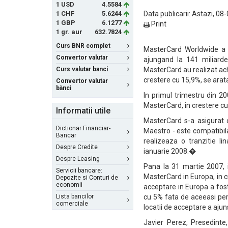
1 USD
4.5584
1 CHF
5.6244
Data publicarii: Astazi, 08
1 GBP
6.1277
Print
1 gr. aur
632.7824
Curs BNR complet
MasterCard Worldwide a a
Convertor valutar
ajungand la 141 miliard
Curs valutar banci
MasterCard au realizat ach
crestere cu 15,9%, se ara
Convertor valutar
bănci
In primul trimestru din 20
MasterCard, in crestere c
Informatii utile
MasterCard s-a asigurat 
Dictionar Financiar-
Maestro - este compatibil
Bancar
realizeaza o tranzitie l
Despre Credite
ianuarie 2008.�
Despre Leasing
Pana la 31 martie 2007, i
Servicii bancare:
MasterCard in Europa, in c
Depozite si Conturi de
economii
acceptare in Europa a fost
Lista bancilor
cu 5% fata de aceeasi per
comerciale
locatii de acceptare a ajun
Javier Perez, Presedinte