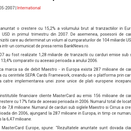
-05-2007 |
International
nuntat o crestere cu 15,2% a volumului brut al tranzactiilor in Eur
e USD in primul trimestru din 2007. De asemenea, posesorii de car
izitii care au determinat un volum al cumparaturilor de 104 miliarde US
ta intr-un comunicat de presa remis BankNews.ro.
07 au fost realizate 1,28 miliarde de tranzactii cu carduri emise sub 
u 13,4% comparativ cu aceeasi perioada a anului 2006.
ca marca sa de debit Maestro - in Europa exista 287 milioane de car
a cu cerintele SEPA Cards Framework, creandu-se o platforma prin car
ina catre implementarea unei zone unice de plati europene incepan
nstitutiile financiare cliente MasterCard au emis 156 milioane de car
restere cu 17% fata de aceeasi perioada in 2006. Numarul total de locat
 de 7,8 milioane. Numarul de carduri sub siglele Maestro si Cirrus a cr
ioada din 2006, ajungand la 287 milioane in Europa, in timp ce numaru
s la 6,47 milioane.
, MasterCard Europe, spune: "Rezultatele anuntate sunt dovada cla