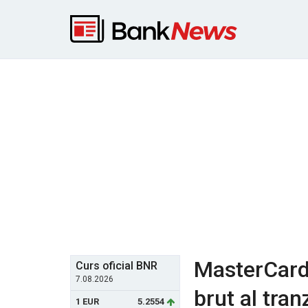
MasterCard:
Curs oficial BNR
7.08.2026
brut al tran
1 EUR
5.2554