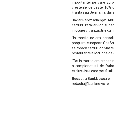
importantei pe care Euro
cresterile de peste 10% 
Franta sau Germania, dar si
Javier Perez adauga: "Abili
carduri, retailer-ilor si 
inlocuiesc tranzactiile cu n
"In martie ne-am consoli
program european OneSmar
sa treaca cardul lor Master
restaurantele McDonald's 
"Tot in martie am creat o
a campionatului de fotba
exclusiviste care pot fi ut
Redactia BankNews.ro
redactia@banknews.ro