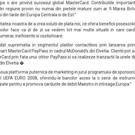
pa o are privind succesul global MasterCard. Contributiile important
din regiune provin nu numai din pietele mature cum ar fi Marea Brita
 din tarile din Europa Centrala si de Est."
tatea noastra de a crea solutii de plata noi, ce ofera beneficii posesoril
bancilor face ca zi de zi sa vedem tot mai multe situatii in care card
umerar, ineficiente si costisitoare.
dat suprematia in segmentul platilor contactless prin lansarea prim
t MasterCard PayPass in cadrul McDonald's din Elvetia. Clientii pot 
Card prin fata unui cititor PayPass si sa realizeze tranzactii la unele d
din Elvetia.�
 noua platforma puternica de marketing in jurul programului de sponsor
l UEFA EURO 2008, oferindu-le bancilor acces la o serie de instrum
ilizate pentru a promova cardurile de debit Maestro in intreaga Europa."