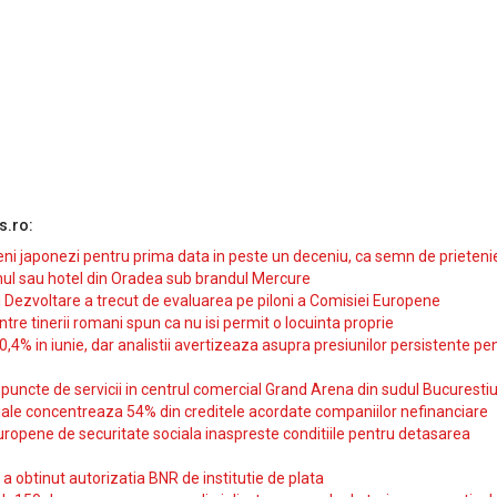
s.ro:
i japonezi pentru prima data in peste un deceniu, ca semn de prieteni
ul sau hotel din Oradea sub brandul Mercure
si Dezvoltare a trecut de evaluarea pe piloni a Comisiei Europene
intre tinerii romani spun ca nu isi permit o locuinta proprie
10,4% in iunie, dar analistii avertizeaza asupra presiunilor persistente pe
uncte de servicii in centrul comercial Grand Arena din sudul Bucurestiu
iale concentreaza 54% din creditele acordate companiilor nefinanciare
uropene de securitate sociala inaspreste conditiile pentru detasarea
obtinut autorizatia BNR de institutie de plata