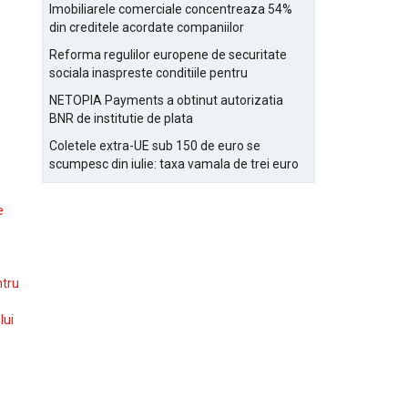
Bucurestiului
Imobiliarele comerciale concentreaza 54%
din creditele acordate companiilor
nefinanciare
Reforma regulilor europene de securitate
sociala inaspreste conditiile pentru
detasarea salariatilor
NETOPIA Payments a obtinut autorizatia
BNR de institutie de plata
Coletele extra-UE sub 150 de euro se
scumpesc din iulie: taxa vamala de trei euro
pe articol, adaugata la taxa logistica
e
ntru
lui