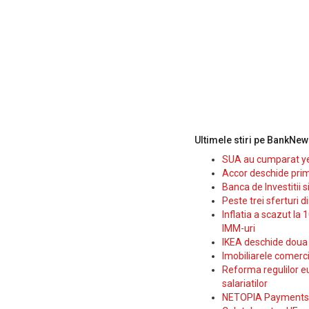
Ultimele stiri pe BankNew
SUA au cumparat yen
Accor deschide prim
Banca de Investitii 
Peste trei sferturi d
Inflatia a scazut la 
IMM-uri
IKEA deschide doua p
Imobiliarele comerc
Reforma regulilor e
salariatilor
NETOPIA Payments a 