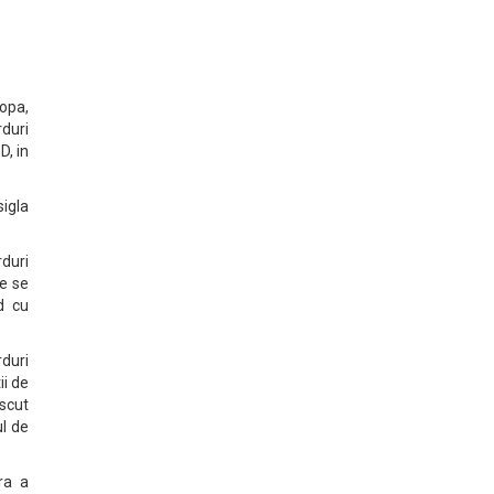
opa,
duri
D, in
sigla
duri
e se
d cu
duri
ii de
escut
l de
ra a