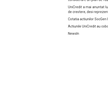
UniCredit a mai anuntat lu
de crestere, desi reprezent
Cotatia actiunilor SocGen 
Actiunile UniCredit au cobo
NewsIn