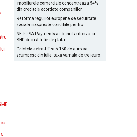
Bucurestiului
Imobiliarele comerciale concentreaza 54%
din creditele acordate companiilor
e
nefinanciare
Reforma regulilor europene de securitate
sociala inaspreste conditiile pentru
detasarea salariatilor
NETOPIA Payments a obtinut autorizatia
ntru
BNR de institutie de plata
Coletele extra-UE sub 150 de euro se
lui
scumpesc din iulie: taxa vamala de trei euro
pe articol, adaugata la taxa logistica
 SME
 cu
26