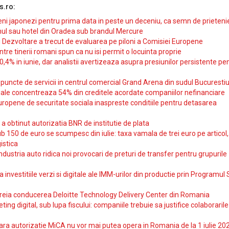
s.ro:
i japonezi pentru prima data in peste un deceniu, ca semn de prieteni
ul sau hotel din Oradea sub brandul Mercure
si Dezvoltare a trecut de evaluarea pe piloni a Comisiei Europene
intre tinerii romani spun ca nu isi permit o locuinta proprie
10,4% in iunie, dar analistii avertizeaza asupra presiunilor persistente pe
uncte de servicii in centrul comercial Grand Arena din sudul Bucurestiu
iale concentreaza 54% din creditele acordate companiilor nefinanciare
uropene de securitate sociala inaspreste conditiile pentru detasarea
obtinut autorizatia BNR de institutie de plata
b 150 de euro se scumpesc din iulie: taxa vamala de trei euro pe articol,
istica
ndustria auto ridica noi provocari de preturi de transfer pentru grupurile
investitiile verzi si digitale ale IMM-urilor din productie prin Programul
reia conducerea Deloitte Technology Delivery Center din Romania
ting digital, sub lupa fiscului: companiile trebuie sa justifice colaborarile
ara autorizatie MiCA nu vor mai putea opera in Romania de la 1 iulie 20