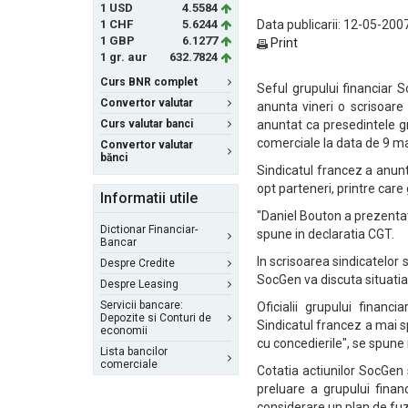
1 USD
4.5584
1 CHF
5.6244
Data publicarii: 12-05-2007
1 GBP
6.1277
Print
1 gr. aur
632.7824
Curs BNR complet
Seful grupului financiar 
Convertor valutar
anunta vineri o scrisoare
Curs valutar banci
anuntat ca presedintele gr
comerciale la data de 9 ma
Convertor valutar
bănci
Sindicatul francez a anun
opt parteneri, printre care
Informatii utile
"Daniel Bouton a prezentat 
Dictionar Financiar-
spune in declaratia CGT.
Bancar
In scrisoarea sindicatelor 
Despre Credite
SocGen va discuta situatia
Despre Leasing
Servicii bancare:
Oficialii grupului finan
Depozite si Conturi de
Sindicatul francez a mai 
economii
cu concedierile", se spune 
Lista bancilor
comerciale
Cotatia actiunilor SocGen 
preluare a grupului finan
considerare un plan de fuzi