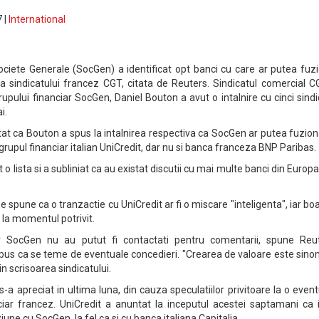
 |
International
Societe Generale (SocGen) a identificat opt banci cu care ar putea fuz
 a sindicatului francez CGT, citata de Reuters. Sindicatul comercial 
upului financiar SocGen, Daniel Bouton a avut o intalnire cu cinci sind
i.
tat ca Bouton a spus la intalnirea respectiva ca SocGen ar putea fuzio
 grupul financiar italian UniCredit, dar nu si banca franceza BNP Paribas.
o lista si a subliniat ca au existat discutii cu mai multe banci din Europa
se spune ca o tranzactie cu UniCredit ar fi o miscare "inteligenta", iar bo
 la momentul potrivit.
ciar SocGen nu au putut fi contactati pentru comentarii, spune Reut
spus ca se teme de eventuale concedieri. "Crearea de valoare este sin
in scrisoarea sindicatului.
s-a apreciat in ultima luna, din cauza speculatiilor privitoare la o even
ciar francez. UniCredit a anuntat la inceputul acestei saptamani ca i
une cu SocGen, la fel ca si cu banca italiana Capitalia.