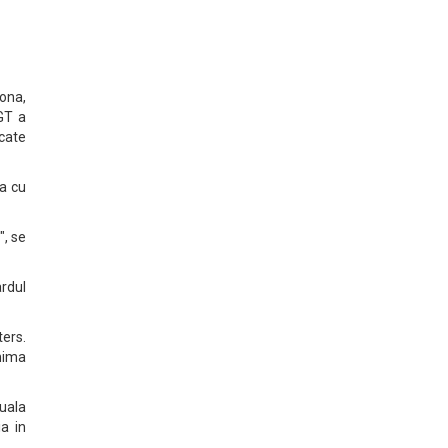
iona,
CGT a
icate
na cu
", se
ardul
ers.
onima
tuala
a in