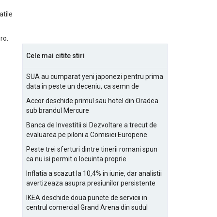
atile
ro.
Cele mai citite stiri
SUA au cumparat yeni japonezi pentru prima
data in peste un deceniu, ca semn de
prietenie
Accor deschide primul sau hotel din Oradea
sub brandul Mercure
Banca de Investitii si Dezvoltare a trecut de
evaluarea pe piloni a Comisiei Europene
Peste trei sferturi dintre tinerii romani spun
ca nu isi permit o locuinta proprie
Inflatia a scazut la 10,4% in iunie, dar analistii
avertizeaza asupra presiunilor persistente
pentru IMM-uri
IKEA deschide doua puncte de servicii in
centrul comercial Grand Arena din sudul