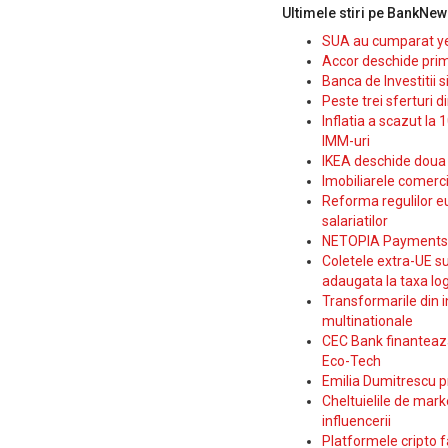
Ultimele stiri pe BankNew
SUA au cumparat yen
Accor deschide prim
Banca de Investitii 
Peste trei sferturi d
Inflatia a scazut la 
IMM-uri
IKEA deschide doua p
Imobiliarele comerc
Reforma regulilor e
salariatilor
NETOPIA Payments a 
Coletele extra-UE su
adaugata la taxa log
Transformarile din i
multinationale
CEC Bank finanteaza 
Eco-Tech
Emilia Dumitrescu p
Cheltuielile de marke
influencerii
Platformele cripto f