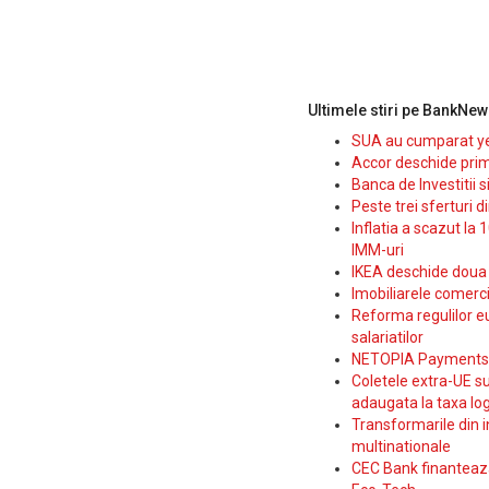
Ultimele stiri pe BankNew
SUA au cumparat yen
Accor deschide prim
Banca de Investitii 
Peste trei sferturi d
Inflatia a scazut la 
IMM-uri
IKEA deschide doua p
Imobiliarele comerc
Reforma regulilor e
salariatilor
NETOPIA Payments a 
Coletele extra-UE su
adaugata la taxa log
Transformarile din i
multinationale
CEC Bank finanteaza 