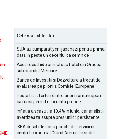
Cele mai citite stiri
e
SUA au cumparat yeni japonezi pentru prima
data in peste un deceniu, ca semn de
prietenie
Accor deschide primul sau hotel din Oradea
ntru
sub brandul Mercure
lui
Banca de Investitii si Dezvoltare a trecut de
evaluarea pe piloni a Comisiei Europene
Peste trei sferturi dintre tinerii romani spun
ca nu isi permit o locuinta proprie
Inflatia a scazut la 10,4% in iunie, dar analistii
avertizeaza asupra presiunilor persistente
pentru IMM-uri
IKEA deschide doua puncte de servicii in
centrul comercial Grand Arena din sudul
 SME