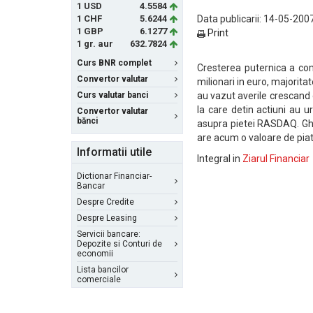
1 USD
4.5584
1 CHF
5.6244
Data publicarii: 14-05-2007
1 GBP
6.1277
Print
1 gr. aur
632.7824
Curs BNR complet
Cresterea puternica a co
Convertor valutar
milionari in euro, majorita
Curs valutar banci
au vazut averile crescand d
la care detin actiuni au u
Convertor valutar
bănci
asupra pietei RASDAQ. Gh
are acum o valoare de pia
Informatii utile
Integral in
Ziarul Financiar
Dictionar Financiar-
Bancar
Despre Credite
Despre Leasing
Servicii bancare:
Depozite si Conturi de
economii
Lista bancilor
comerciale