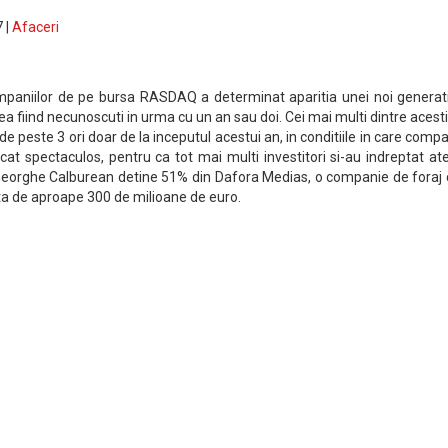
 |
Afaceri
mpaniilor de pe bursa RASDAQ a determinat aparitia unei noi generati
tea fiind necunoscuti in urma cu un an sau doi. Cei mai multi dintre acesti
e peste 3 ori doar de la inceputul acestui an, in conditiile in care compa
rcat spectaculos, pentru ca tot mai multi investitori si-au indreptat at
eorghe Calburean detine 51% din Dafora Medias, o companie de foraj 
ta de aproape 300 de milioane de euro.