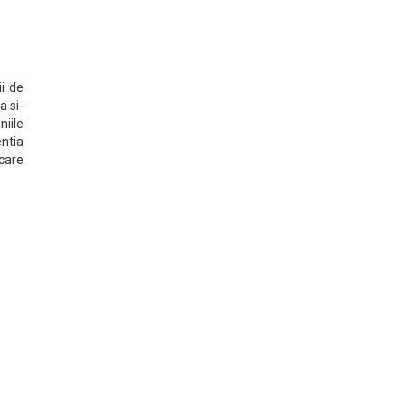
i de
a si-
niile
entia
care