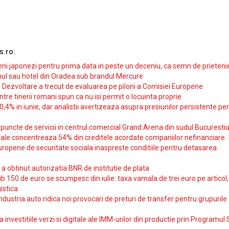
s.ro:
i japonezi pentru prima data in peste un deceniu, ca semn de prieteni
ul sau hotel din Oradea sub brandul Mercure
si Dezvoltare a trecut de evaluarea pe piloni a Comisiei Europene
intre tinerii romani spun ca nu isi permit o locuinta proprie
10,4% in iunie, dar analistii avertizeaza asupra presiunilor persistente pe
uncte de servicii in centrul comercial Grand Arena din sudul Bucurestiu
iale concentreaza 54% din creditele acordate companiilor nefinanciare
uropene de securitate sociala inaspreste conditiile pentru detasarea
obtinut autorizatia BNR de institutie de plata
b 150 de euro se scumpesc din iulie: taxa vamala de trei euro pe articol,
istica
ndustria auto ridica noi provocari de preturi de transfer pentru grupurile
investitiile verzi si digitale ale IMM-urilor din productie prin Programul