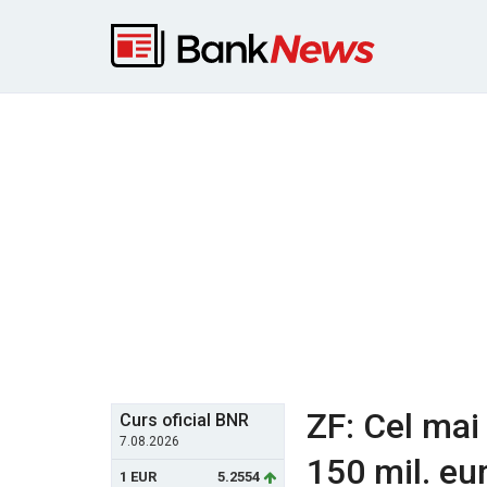
ZF: Cel ma
Curs oficial BNR
7.08.2026
150 mil. eu
1 EUR
5.2554