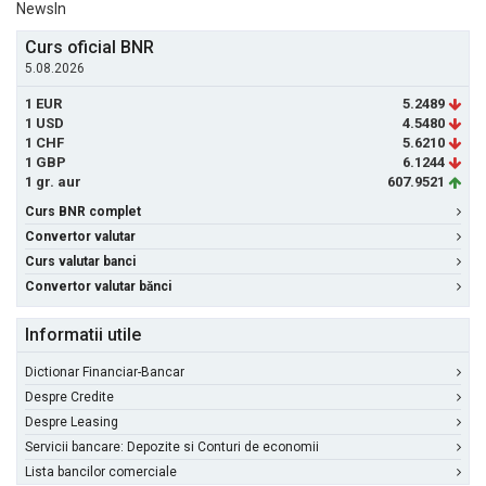
NewsIn
Curs oficial BNR
5.08.2026
1 EUR
5.2489
1 USD
4.5480
1 CHF
5.6210
1 GBP
6.1244
1 gr. aur
607.9521
Curs BNR complet
Convertor valutar
Curs valutar banci
Convertor valutar bănci
Informatii utile
Dictionar Financiar-Bancar
Despre Credite
Despre Leasing
Servicii bancare: Depozite si Conturi de economii
Lista bancilor comerciale