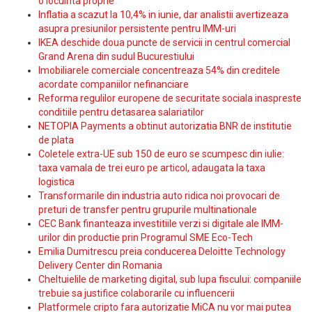
o locuinta proprie
Inflatia a scazut la 10,4% in iunie, dar analistii avertizeaza
asupra presiunilor persistente pentru IMM-uri
IKEA deschide doua puncte de servicii in centrul comercial
Grand Arena din sudul Bucurestiului
Imobiliarele comerciale concentreaza 54% din creditele
acordate companiilor nefinanciare
Reforma regulilor europene de securitate sociala inaspreste
conditiile pentru detasarea salariatilor
NETOPIA Payments a obtinut autorizatia BNR de institutie
de plata
Coletele extra-UE sub 150 de euro se scumpesc din iulie:
taxa vamala de trei euro pe articol, adaugata la taxa
logistica
Transformarile din industria auto ridica noi provocari de
preturi de transfer pentru grupurile multinationale
CEC Bank finanteaza investitiile verzi si digitale ale IMM-
urilor din productie prin Programul SME Eco-Tech
Emilia Dumitrescu preia conducerea Deloitte Technology
Delivery Center din Romania
Cheltuielile de marketing digital, sub lupa fiscului: companiile
trebuie sa justifice colaborarile cu influencerii
Platformele cripto fara autorizatie MiCA nu vor mai putea