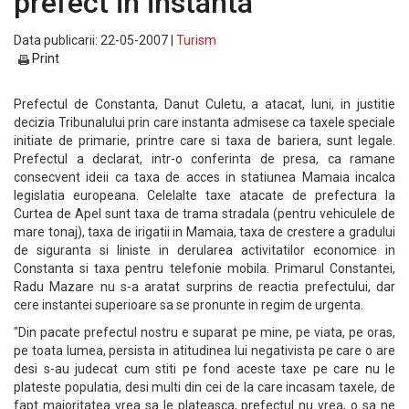
prefect in instanta
Data publicarii: 22-05-2007 |
Turism
Print
Prefectul de Constanta, Danut Culetu, a atacat, luni, in justitie
decizia Tribunalului prin care instanta admisese ca taxele speciale
initiate de primarie, printre care si taxa de bariera, sunt legale.
Prefectul a declarat, intr-o conferinta de presa, ca ramane
consecvent ideii ca taxa de acces in statiunea Mamaia incalca
legislatia europeana. Celelalte taxe atacate de prefectura la
Curtea de Apel sunt taxa de trama stradala (pentru vehiculele de
mare tonaj), taxa de irigatii in Mamaia, taxa de crestere a gradului
de siguranta si liniste in derularea activitatilor economice in
Constanta si taxa pentru telefonie mobila. Primarul Constantei,
Radu Mazare nu s-a aratat surprins de reactia prefectului, dar
cere instantei superioare sa se pronunte in regim de urgenta.
"Din pacate prefectul nostru e suparat pe mine, pe viata, pe oras,
pe toata lumea, persista in atitudinea lui negativista pe care o are
desi s-au judecat cum stiti pe fond aceste taxe pe care nu le
plateste populatia, desi multi din cei de la care incasam taxele, de
fapt majoritatea vrea sa le plateasca, prefectul nu vrea, o sa ne