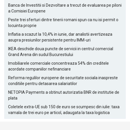
Banca de Investitii si Dezvoltare a trecut de evaluarea pe piloni
a Comisiei Europene
Peste trei sferturi dintre tinerii romani spun ca nu isi permit o
locuinta proprie
Inflatia a scazut la 10,4% in iunie, dar analistii avertizeaza
asupra presiunilor persistente pentru IMM-uri
IKEA deschide doua puncte de servicii in centrul comercial
Grand Arena din sudul Bucurestiului
Imobiliarele comerciale concentreaza 54% din creditele
acordate companiilor nefinanciare
Reforma regulilor europene de securitate sociala inaspreste
conditiile pentru detasarea salariatilor
NETOPIA Payments a obtinut autorizatia BNR de institutie de
plata
Coletele extra-UE sub 150 de euro se scumpesc din iulie: taxa
vamala de trei euro pe articol, adaugata la taxa logistica