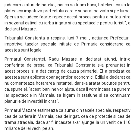
judecam alaturi de hoteliei, noi ca sa luam banii, hotelierii ca sa le
plateasca impotriva prefectului care e suparat pe viata si pe lume.
Sper sa se judece foarte repede acest proces pentru a putea intra
in sezonul estival cu iarba irigata si cu spectacole pentru turisti", a
declarat Mazare.
Tribunalul Constanta a respins, luni 7 mai , actiunea Prefecturii
impotriva taxelor speciale initiate de Primarie considerand ca
acestea sunt legale.
Primarul Constantei, Radu Mazare a declarat atunci, intr-o
conferinta de presa, ca Tribunalul Constanta s-a pronuntat in
acest proces si a dat castig de cauza primariei. El a precizat ca
acestea sunt aplicate doar agentilor economici. Edilul a declarat ca
nu comenteaza hotararea instantei, dar s-a aratat bucuros pentru
ca, spune el, "acesti bani ne vor ajuta, daca ii vom incasa sa punem
iar spectacole in Mamaia, sa irigam in statiune si sa continuam
planurile de investitii in oras".
Primarul Mazare estimeaza ca suma din taxele speciale, respectiv
cea de bariera in Mamaia, cea de irigat, cea de protectie si cea de
trama stradala, daca ar fi incasate s-ar ajunge la un venit de 110
miliarde de lei vechi pe an.