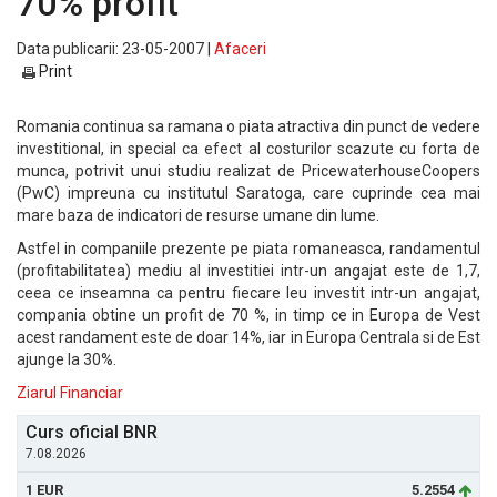
70% profit
Data publicarii: 23-05-2007 |
Afaceri
Print
Romania continua sa ramana o piata atractiva din punct de vedere
investitional, in special ca efect al costurilor scazute cu forta de
munca, potrivit unui studiu realizat de PricewaterhouseCoopers
(PwC) impreuna cu institutul Saratoga, care cuprinde cea mai
mare baza de indicatori de resurse umane din lume.
Astfel in companiile prezente pe piata romaneasca, randamentul
(profitabilitatea) mediu al investitiei intr-un angajat este de 1,7,
ceea ce inseamna ca pentru fiecare leu investit intr-un angajat,
compania obtine un profit de 70 %, in timp ce in Europa de Vest
acest randament este de doar 14%, iar in Europa Centrala si de Est
ajunge la 30%.
Ziarul Financiar
Curs oficial BNR
7.08.2026
1 EUR
5.2554