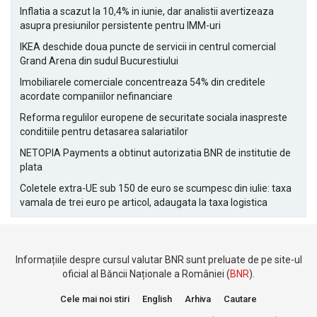
Inflatia a scazut la 10,4% in iunie, dar analistii avertizeaza
asupra presiunilor persistente pentru IMM-uri
IKEA deschide doua puncte de servicii in centrul comercial
Grand Arena din sudul Bucurestiului
Imobiliarele comerciale concentreaza 54% din creditele
acordate companiilor nefinanciare
Reforma regulilor europene de securitate sociala inaspreste
conditiile pentru detasarea salariatilor
NETOPIA Payments a obtinut autorizatia BNR de institutie de
plata
Coletele extra-UE sub 150 de euro se scumpesc din iulie: taxa
vamala de trei euro pe articol, adaugata la taxa logistica
Informațiile despre cursul valutar BNR sunt preluate de pe site-ul
oficial al Băncii Naționale a României (
BNR
).
Cele mai noi stiri
English
Arhiva
Cautare