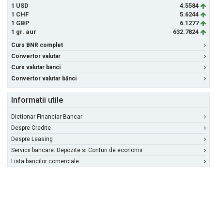
1 USD
4.5584
1 CHF
5.6244
1 GBP
6.1277
1 gr. aur
632.7824
Curs BNR complet
Convertor valutar
Curs valutar banci
Convertor valutar bănci
Informatii utile
Dictionar Financiar-Bancar
Despre Credite
Despre Leasing
Servicii bancare: Depozite si Conturi de economii
Lista bancilor comerciale