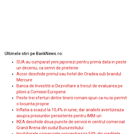
Ultimele stiri pe BankNews.ro:
SUA au cumparat yeni japonezi pentru prima data in peste
un deceniu, ca semn de prietenie
Accor deschide primul sau hotel din Oradea sub brandul
Mercure
Banca de Investitii si Dezvoltare a trecut de evaluarea pe
piloni a Comisiei Europene
Peste trei sferturi dintre tinerii romani spun ca nu isi permit
o locuinta proprie
Inflatia a scazut la 10,4% in iunie, dar analistii avertizeaza
asupra presiunilor persistente pentru IMM-uri
IKEA deschide doua puncte de servicii in centrul comercial
Grand Arena din sudul Bucurestiului
Imobiliarele comerciale concentreaza 54% din creditele