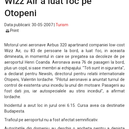
Wizz Air a luat foc pe
Otopeni
Data publicarii: 30-05-2007 |
Turism
Print
Motorul unei aeronave Airbus 320 apartinand companiei low-cost
Wizz Air, cu 83 de persoane la bord, a luat foc, in aceasta
dimineata, in momentul in care se pregatea sa decoleze de pe
aeroportul Henri Coanda. Aeronava avea 76 de pasageri la bord,
plus un copil, si sase membri ai echipajului. "Toti sunt in siguranta",
a declarat pentru NewsIn, directorul pentru relatii internationale
Otopeni, Valentin Iordache. "Pilotul aeronavei a anuntat turnul de
control de existenta unui incediu la unul din motoare. Pasagerii au
fost dati jos, iar autospecialele au stins incediul", a afirmat
Iordache.
Incidentul a avut loc in jurul orei 6.15. Cursa avea ca destinatie
Budapesta.
Traficul pe aeroportul nu a fost afectat semnificativ.
Autoritatile din domeniu au deschis o ancheta pentru a depista