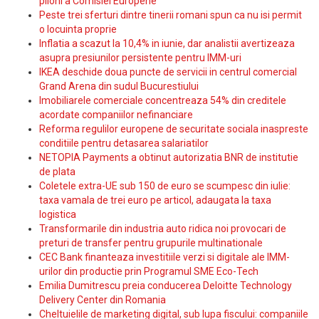
piloni a Comisiei Europene
Peste trei sferturi dintre tinerii romani spun ca nu isi permit
o locuinta proprie
Inflatia a scazut la 10,4% in iunie, dar analistii avertizeaza
asupra presiunilor persistente pentru IMM-uri
IKEA deschide doua puncte de servicii in centrul comercial
Grand Arena din sudul Bucurestiului
Imobiliarele comerciale concentreaza 54% din creditele
acordate companiilor nefinanciare
Reforma regulilor europene de securitate sociala inaspreste
conditiile pentru detasarea salariatilor
NETOPIA Payments a obtinut autorizatia BNR de institutie
de plata
Coletele extra-UE sub 150 de euro se scumpesc din iulie:
taxa vamala de trei euro pe articol, adaugata la taxa
logistica
Transformarile din industria auto ridica noi provocari de
preturi de transfer pentru grupurile multinationale
CEC Bank finanteaza investitiile verzi si digitale ale IMM-
urilor din productie prin Programul SME Eco-Tech
Emilia Dumitrescu preia conducerea Deloitte Technology
Delivery Center din Romania
Cheltuielile de marketing digital, sub lupa fiscului: companiile