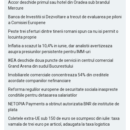
Accor deschide primul sau hotel din Oradea sub brandul
Mercure
Banca de Investitii si Dezvoltare a trecut de evaluarea pe piloni
a Comisiei Europene
Peste trei sferturi dintre tinerii romani spun ca nu isi permit o
locuinta proprie
Inflatia a scazut la 10,4% in iunie, dar analistii avertizeaza
asupra presiunilor persistente pentru IMM-uri
IKEA deschide doua puncte de servicii in centrul comercial
Grand Arena din sudul Bucurestiului
Imobiliarele comerciale concentreaza 54% din creditele
acordate companiilor nefinanciare
Reforma regulilor europene de securitate sociala inaspreste
conditiile pentru detasarea salariatilor
NETOPIA Payments a obtinut autorizatia BNR de institutie de
plata
Coletele extra-UE sub 150 de euro se scumpesc din iulie: taxa
vamala de trei euro pe articol, adaugata la taxa logistica