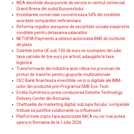
IKEA deschide doua puncte de servicii in centrul comercial
Grand Arena din sudul Bucurestiului
Imobiliarele comerciale concentreaza 54% din creditele
acordate companiilor nefinanciare
Reforma regulilor europene de securitate sociala inaspreste
conditiile pentru detasarea salariatilor
NETOPIA Payments a obtinut autorizatia BNR de institutie
de plata
Coletele extra-UE sub 150 de euro se scumpesc din iulie:
taxa vamala de trei euro pe articol, adaugata la taxa
logistica
Transformarile din industria auto ridica noi provocari de
preturi de transfer pentru grupurile multinationale
CEC Bank finanteaza investitiile verzi si digitale ale IMM-
urilor din productie prin Programul SME Eco-Tech
Emilia Dumitrescu preia conducerea Deloitte Technology
Delivery Center din Romania
Cheltuielile de marketing digital, sub lupa fiscului: companiile
trebuie sa justifice colaborarile cu influencerii
Platformele cripto fara autorizatie MiCA nu vor mai putea
opera in Romania de la 1 iulie 2026