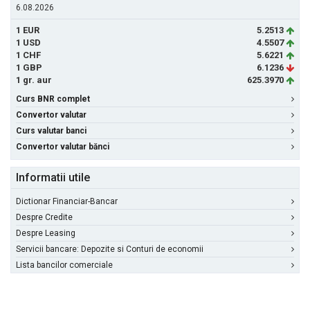
6.08.2026
1 EUR
5.2513
1 USD
4.5507
1 CHF
5.6221
1 GBP
6.1236
1 gr. aur
625.3970
Curs BNR complet
Convertor valutar
Curs valutar banci
Convertor valutar bănci
Informatii utile
Dictionar Financiar-Bancar
Despre Credite
Despre Leasing
Servicii bancare: Depozite si Conturi de economii
Lista bancilor comerciale