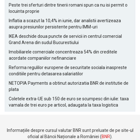
Peste trei sferturi dintre tinerii romani spun ca nu isi permit o
locuinta proprie
Inflatia a scazut la 10,4% in iunie, dar analistii avertizeaza
asupra presiunilor persistente pentru IMM-uri
IKEA deschide doua puncte de servicii in centrul comercial
Grand Arena din sudul Bucurestiului
Imobiliarele comerciale concentreaza 54% din creditele
acordate companiilor nefinanciare
Reforma regulilor europene de securitate sociala inaspreste
conditiile pentru detasarea salariatilor
NETOPIA Payments a obtinut autorizatia BNR de institutie de
plata
Coletele extra-UE sub 150 de euro se scumpesc din iulie: taxa
vamala de trei euro pe articol, adaugata la taxa logistica
Informațiile despre cursul valutar BNR sunt preluate de pe site-ul
oficial al Băncii Naționale a României (
BNR
).