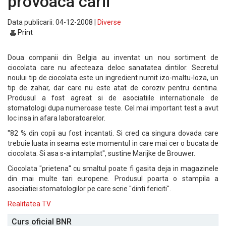
provoaca carii
Data publicarii: 04-12-2008 |
Diverse
Print
Doua companii din Belgia au inventat un nou sortiment de
ciocolata care nu afecteaza deloc sanatatea dintilor. Secretul
noului tip de ciocolata este un ingredient numit izo-maltu-loza, un
tip de zahar, dar care nu este atat de coroziv pentru dentina.
Produsul a fost agreat si de asociatiile internationale de
stomatologi dupa numeroase teste. Cel mai important test a avut
loc insa in afara laboratoarelor.
''82 % din copii au fost incantati. Si cred ca singura dovada care
trebuie luata in seama este momentul in care mai cer o bucata de
ciocolata. Si asa s-a intamplat'', sustine Marijke de Brouwer.
Ciocolata ''prietena'' cu smaltul poate fi gasita deja in magazinele
din mai multe tari europene. Produsul poarta o stampila a
asociatiei stomatologilor pe care scrie ''dinti fericiti''.
Realitatea TV
Curs oficial BNR