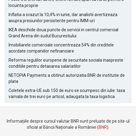
locuinta proprie
Inflatia a scazut la 10,4% in iunie, dar analistii avertizeaza
asupra presiunilor persistente pentru IMM-uri
IKEA deschide doua puncte de servicii in centrul comercial
Grand Arena din sudul Bucurestiului
Imobiliarele comerciale concentreaza 54% din creditele
acordate companiilor nefinanciare
Reforma regulilor europene de securitate sociala inaspreste
conditiile pentru detasarea salariatilor
NETOPIA Payments a obtinut autorizatia BNR de institutie de
plata
Coletele extra-UE sub 150 de euro se scumpesc din iulie: taxa
vamala de trei euro pe articol, adaugata la taxa logistica
Informațiile despre cursul valutar BNR sunt preluate de pe site-ul
oficial al Băncii Naționale a României (
BNR
).