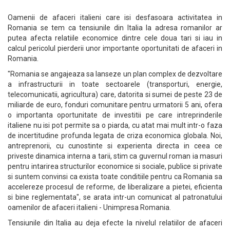
Oamenii de afaceri italieni care isi desfasoara activitatea in
Romania se tem ca tensiunile din Italia la adresa romanilor ar
putea afecta relatiile economice dintre cele doua tari si iau in
calcul pericolul pierderii unor importante oportunitati de afaceri in
Romania.
"Romania se angajeaza sa lanseze un plan complex de dezvoltare
a infrastructurii in toate sectoarele (transporturi, energie,
telecomunicatii, agricultura) care, datorita si sumei de peste 23 de
miliarde de euro, fonduri comunitare pentru urmatorii 5 ani, ofera
o importanta oportunitate de investitii pe care intreprinderile
italiene nu isi pot permite sa o piarda, cu atat mai mult intr-o faza
de incertitudine profunda legata de criza economica globala. Noi,
antreprenorii, cu cunostinte si experienta directa in ceea ce
priveste dinamica interna a tarii, stim ca guvernul roman ia masuri
pentru intarirea structurilor economice si sociale, publice si private
si suntem convinsi ca exista toate conditiile pentru ca Romania sa
accelereze procesul de reforme, de liberalizare a pietei, eficienta
si bine reglementata", se arata intr-un comunicat al patronatului
oamenilor de afaceri italieni - Unimpresa Romania.
Tensiunile din Italia au deja efecte la nivelul relatiilor de afaceri