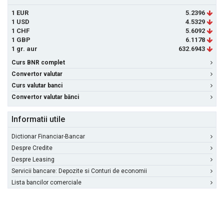
1 EUR
5.2396
1 USD
4.5329
1 CHF
5.6092
1 GBP
6.1178
1 gr. aur
632.6943
Curs BNR complet
Convertor valutar
Curs valutar banci
Convertor valutar bănci
Informatii utile
Dictionar Financiar-Bancar
Despre Credite
Despre Leasing
Servicii bancare: Depozite si Conturi de economii
Lista bancilor comerciale