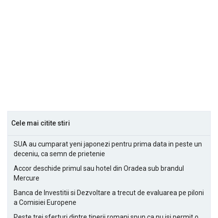
Cele mai citite stiri
SUA au cumparat yeni japonezi pentru prima data in peste un
deceniu, ca semn de prietenie
Accor deschide primul sau hotel din Oradea sub brandul
Mercure
Banca de Investitii si Dezvoltare a trecut de evaluarea pe piloni
a Comisiei Europene
Peste trei sferturi dintre tinerii romani spun ca nu isi permit o