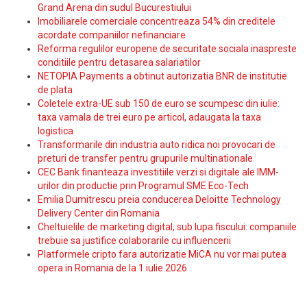
Grand Arena din sudul Bucurestiului
Imobiliarele comerciale concentreaza 54% din creditele
acordate companiilor nefinanciare
Reforma regulilor europene de securitate sociala inaspreste
conditiile pentru detasarea salariatilor
NETOPIA Payments a obtinut autorizatia BNR de institutie
de plata
Coletele extra-UE sub 150 de euro se scumpesc din iulie:
taxa vamala de trei euro pe articol, adaugata la taxa
logistica
Transformarile din industria auto ridica noi provocari de
preturi de transfer pentru grupurile multinationale
CEC Bank finanteaza investitiile verzi si digitale ale IMM-
urilor din productie prin Programul SME Eco-Tech
Emilia Dumitrescu preia conducerea Deloitte Technology
Delivery Center din Romania
Cheltuielile de marketing digital, sub lupa fiscului: companiile
trebuie sa justifice colaborarile cu influencerii
Platformele cripto fara autorizatie MiCA nu vor mai putea
opera in Romania de la 1 iulie 2026