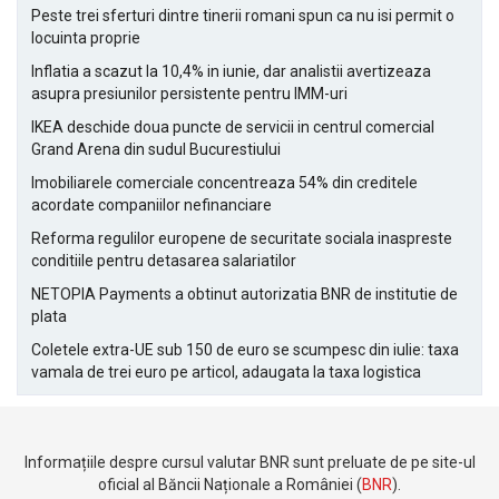
Peste trei sferturi dintre tinerii romani spun ca nu isi permit o
locuinta proprie
Inflatia a scazut la 10,4% in iunie, dar analistii avertizeaza
asupra presiunilor persistente pentru IMM-uri
IKEA deschide doua puncte de servicii in centrul comercial
Grand Arena din sudul Bucurestiului
Imobiliarele comerciale concentreaza 54% din creditele
acordate companiilor nefinanciare
Reforma regulilor europene de securitate sociala inaspreste
conditiile pentru detasarea salariatilor
NETOPIA Payments a obtinut autorizatia BNR de institutie de
plata
Coletele extra-UE sub 150 de euro se scumpesc din iulie: taxa
vamala de trei euro pe articol, adaugata la taxa logistica
Informațiile despre cursul valutar BNR sunt preluate de pe site-ul
oficial al Băncii Naționale a României (
BNR
).