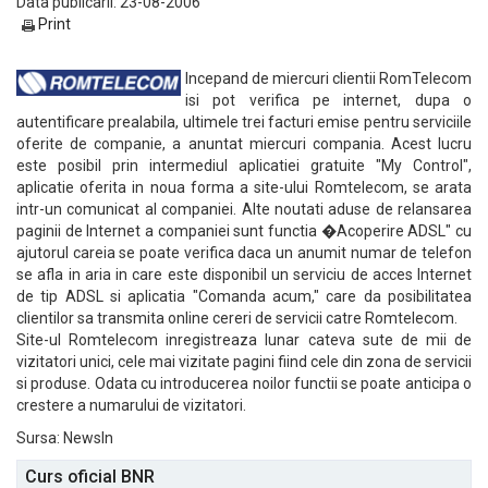
Data publicarii: 23-08-2006
Print
Incepand de miercuri clientii RomTelecom
isi pot verifica pe internet, dupa o
autentificare prealabila, ultimele trei facturi emise pentru serviciile
oferite de companie, a anuntat miercuri compania. Acest lucru
este posibil prin intermediul aplicatiei gratuite "My Control",
aplicatie oferita in noua forma a site-ului Romtelecom, se arata
intr-un comunicat al companiei. Alte noutati aduse de relansarea
paginii de Internet a companiei sunt functia �Acoperire ADSL" cu
ajutorul careia se poate verifica daca un anumit numar de telefon
se afla in aria in care este disponibil un serviciu de acces Internet
de tip ADSL si aplicatia "Comanda acum," care da posibilitatea
clientilor sa transmita online cereri de servicii catre Romtelecom.
Site-ul Romtelecom inregistreaza lunar cateva sute de mii de
vizitatori unici, cele mai vizitate pagini fiind cele din zona de servicii
si produse. Odata cu introducerea noilor functii se poate anticipa o
crestere a numarului de vizitatori.
Sursa: NewsIn
Curs oficial BNR