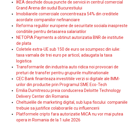
IKEA deschide doua puncte de servicii in centrul comercial
Grand Arena din sudul Bucurestiului
Imobiliarele comerciale concentreaza 54% din creditele
acordate companiilor nefinanciare
Reforma regulilor europene de securitate sociala inaspreste
conditiile pentru detasarea salariatilor
NETOPIA Payments a obtinut autorizatia BNR de institutie
de plata
Coletele extra-UE sub 150 de euro se scumpesc din iulie:
taxa vamala de trei euro pe articol, adaugata la taxa
logistica
Transformarile din industria auto ridica noi provocari de
preturi de transfer pentru grupurile multinationale
CEC Bank finanteaza investitiile verzi si digitale ale IMM-
urilor din productie prin Programul SME Eco-Tech
Emilia Dumitrescu preia conducerea Deloitte Technology
Delivery Center din Romania
Cheltuielile de marketing digital, sub lupa fiscului: companiile
trebuie sa justifice colaborarile cu influencerii
Platformele cripto fara autorizatie MiCA nu vor mai putea
opera in Romania de la 1 iulie 2026