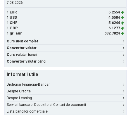
7.08.2026
1 EUR
5.2554
1 USD
4.5584
1 CHF
5.6244
1 GBP
6.1277
1 gr. aur
632.7824
Curs BNR complet
Convertor valutar
Curs valutar banci
Convertor valutar bănci
Informatii utile
Dictionar Financiar-Bancar
Despre Credite
Despre Leasing
Servicii bancare: Depozite si Conturi de economii
Lista bancilor comerciale