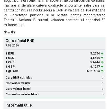
Bog'Art, una din cele mai mari societati de constructii din Romania,
mai are in derulare cateva contracte importante, intre care cel
pentru construirea noului sediu al SPP, in valoare de 184 milioane
lei. Societatea participa si la licitatia pentru modernizarea
Teatrului National Bucuresti, valoarea contractului depasind 50
milioane euro.
NewsIn
Curs oficial BNR
7.08.2026
1 EUR
5.2554
1 USD
4.5584
1 CHF
5.6244
1 GBP
6.1277
1 gr. aur
632.7824
Curs BNR complet
Convertor valutar
Curs valutar banci
Convertor valutar bănci
Informatii utile