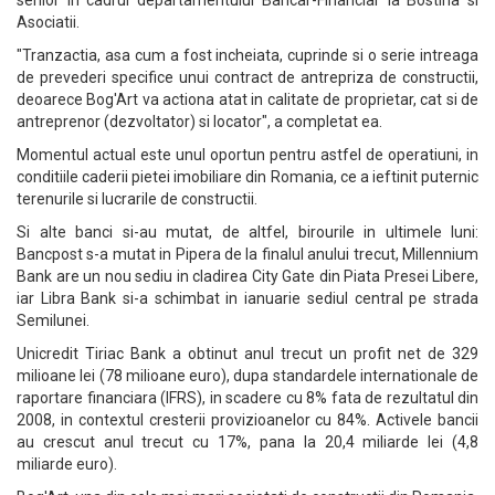
senior in cadrul departamentului Bancar-Financiar la Bostina si
Asociatii.
"Tranzactia, asa cum a fost incheiata, cuprinde si o serie intreaga
de prevederi specifice unui contract de antrepriza de constructii,
deoarece Bog'Art va actiona atat in calitate de proprietar, cat si de
antreprenor (dezvoltator) si locator", a completat ea.
Momentul actual este unul oportun pentru astfel de operatiuni, in
conditiile caderii pietei imobiliare din Romania, ce a ieftinit puternic
terenurile si lucrarile de constructii.
Si alte banci si-au mutat, de altfel, birourile in ultimele luni:
Bancpost s-a mutat in Pipera de la finalul anului trecut, Millennium
Bank are un nou sediu in cladirea City Gate din Piata Presei Libere,
iar Libra Bank si-a schimbat in ianuarie sediul central pe strada
Semilunei.
Unicredit Tiriac Bank a obtinut anul trecut un profit net de 329
milioane lei (78 milioane euro), dupa standardele internationale de
raportare financiara (IFRS), in scadere cu 8% fata de rezultatul din
2008, in contextul cresterii provizioanelor cu 84%. Activele bancii
au crescut anul trecut cu 17%, pana la 20,4 miliarde lei (4,8
miliarde euro).