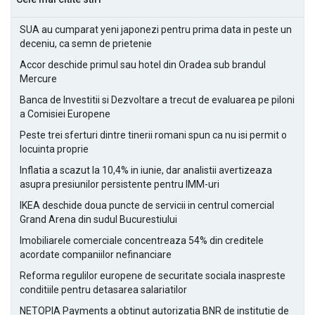
SUA au cumparat yeni japonezi pentru prima data in peste un
deceniu, ca semn de prietenie
Accor deschide primul sau hotel din Oradea sub brandul
Mercure
Banca de Investitii si Dezvoltare a trecut de evaluarea pe piloni
a Comisiei Europene
Peste trei sferturi dintre tinerii romani spun ca nu isi permit o
locuinta proprie
Inflatia a scazut la 10,4% in iunie, dar analistii avertizeaza
asupra presiunilor persistente pentru IMM-uri
IKEA deschide doua puncte de servicii in centrul comercial
Grand Arena din sudul Bucurestiului
Imobiliarele comerciale concentreaza 54% din creditele
acordate companiilor nefinanciare
Reforma regulilor europene de securitate sociala inaspreste
conditiile pentru detasarea salariatilor
NETOPIA Payments a obtinut autorizatia BNR de institutie de