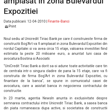
amplasat in zona Bulevardul
Expozitiei
Data publicarii: 12-04-2010 |
Finante-Banci
Print
Noul sediu al Unicredit Tiriac Bank pe care il construieste firma de
constructii Bog'Art va fi amplasat in zona Bulevardul Expozitiei din
nordul Capitalei si va avea circa 15 etaje, valoarea investitiei fiind
estimata la peste 20 milioane euro, a anuntat luni casa de
avocatura Bostina si Asociatii.
"UniCredit Tiriac Bank a dorit sa-si adune toate activitatile care tin
de centrala intr-o singura cladire de pana la 15 etaje, care va fi
construita de firma Bog'Art in zona Bulevardul Expozitiei, cu
finantare de la banca", se spune in comunicatul casei de
avocatura, care a asistat banca in negocierea contractului de
constructie.
In 23 martie, agentia NewsIn anunta in exclusivitate despre
semnarea contractului intre Unicredit Tiriac Bank, a sasea banca
din piata romaneasca dupa active, si societatea de constructii