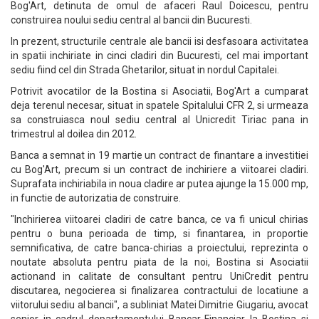
Bog'Art, detinuta de omul de afaceri Raul Doicescu, pentru
construirea noului sediu central al bancii din Bucuresti.
In prezent, structurile centrale ale bancii isi desfasoara activitatea
in spatii inchiriate in cinci cladiri din Bucuresti, cel mai important
sediu fiind cel din Strada Ghetarilor, situat in nordul Capitalei.
Potrivit avocatilor de la Bostina si Asociatii, Bog'Art a cumparat
deja terenul necesar, situat in spatele Spitalului CFR 2, si urmeaza
sa construiasca noul sediu central al Unicredit Tiriac pana in
trimestrul al doilea din 2012.
Banca a semnat in 19 martie un contract de finantare a investitiei
cu Bog'Art, precum si un contract de inchiriere a viitoarei cladiri.
Suprafata inchiriabila in noua cladire ar putea ajunge la 15.000 mp,
in functie de autorizatia de construire.
"Inchirierea viitoarei cladiri de catre banca, ce va fi unicul chirias
pentru o buna perioada de timp, si finantarea, in proportie
semnificativa, de catre banca-chirias a proiectului, reprezinta o
noutate absoluta pentru piata de la noi, Bostina si Asociatii
actionand in calitate de consultant pentru UniCredit pentru
discutarea, negocierea si finalizarea contractului de locatiune a
viitorului sediu al bancii", a subliniat Matei Dimitrie Giugariu, avocat