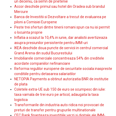
un deceniu, ca semn de prietenie
Accor deschide primul sau hotel din Oradea sub brandul
Mercure
Banca de Investitii si Dezvoltare a trecut de evaluarea pe
piloni a Comisiei Europene
Peste trei sferturi dintre tinerii romani spun ca nu isi permit
o locuinta proprie
Inflatia a scazut la 10,4% in iunie, dar analistii avertizeaza
asupra presiunilor persistente pentru IMM-uri
IKEA deschide doua puncte de servicii in centrul comercial
Grand Arena din sudul Bucurestiului
Imobiliarele comerciale concentreaza 54% din creditele
acordate companiilor nefinanciare
Reforma regulilor europene de securitate sociala inaspreste
conditiile pentru detasarea salariatilor
NETOPIA Payments a obtinut autorizatia BNR de institutie
de plata
Coletele extra-UE sub 150 de euro se scumpesc din iulie:
taxa vamala de trei euro pe articol, adaugata la taxa
logistica
Transformarile din industria auto ridica noi provocari de
preturi de transfer pentru grupurile multinationale
CEC Bank finanteaza investitiile verzi si digitale ale IMM-