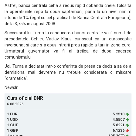
Astfel, banca centrala ceha a redus rapid dobanda cheie, folosita
la operatiunile repo la doua saptamani, pana la un nivel minim
istoric de 1% (egal cu cel practicat de Banca Centrala Europeana),
de la 3,75% in august 2008.
Succesorul lui Tuma la conducerea bancii centrale va fi numit de
presedintele Cehiei, Vaclav Klaus, cunoscut ca un eurosceptic
inversunat si care s-a opus intrarii prea rapide a tarii in zona euro.
Urmatorul guvernator va fi al treilea de dupa caderea
comunismului.
Joi, Tuma a declarat intr-o conferinta de presa ca decizia sa de a
demisiona mai devreme nu trebuie considerata o miscare
"dramatica".
NewsIn
Curs oficial BNR
6.08.2026
1 EUR
5.2513
1 USD
4.5507
1 CHF
5.6221
1 GBP
6.1236
1 gr. aur
625.3970