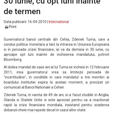
30 iunie, cu opt luni inainte
de termen
Data publicarii: 16-04-2010 |
International
Print
Guvernatorul bancii centrale din Cehia, Zdenek Tuma, care a
condus politica monetara a tarii la intrarea in Uniunea Europeana
si in perioada crizei financiare, isi va da demisia in 30 iunie, cu
aproape opt luni inainte de incheierea mandatului, potrivit
Bloomberg.
Al doilea mandat de sase ani al lui Tuma se incheie in 12 februarie
2011, insa guvernatorul vrea sa limiteze perioada de
"incertitudine", in conditiile in care mandatul a trei membri ai
boardului institutiei expira la acelasi moment, a precizat un
comunicat al Bancii Nationale a Cehiei.
Zdenek Tuma, in varsta de 49 de ani, si-a facut studiile in Anglia,
Olanda si Statele Unite si este apreciat pentru ca a reactionat
rapid la criza financiara mondiala, insistand pentru scaderea
dobanzii cheie mai repede decat in cazul altor state.