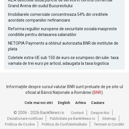
IKEA deschide doua puncte de servicii in centrul comercial
Grand Arena din sudul Bucurestiului
Imobiliarele comerciale concentreaza 54% din creditele
acordate companiilor nefinanciare
Reforma regulilor europene de securitate sociala inaspreste
conditiile pentru detasarea salariatilor
NETOPIA Payments a obtinut autorizatia BNR de institutie de
plata
Coletele extra-UE sub 150 de euro se scumpesc din iulie: taxa
vamala de trei euro pe articol, adaugata la taxa logistica
Informațiile despre cursul valutar BNR sunt preluate de pe site-ul
oficial al Băncii Naționale a României (
BNR
).
Cele mai noi stiri
English
Arhiva
Cautare
© 2006 - 2026 BankNews.ro
Contact
Despre Noi
Dezabonare notificari
Publicitate pe BankNews.ro
Sitemap
Politica de Cookie
Politica de Confidentialitate
Termeni si Conditii