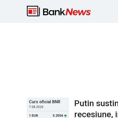
Putin susti
Curs oficial BNR
7.08.2026
recesiune, i
1 EUR
5.2554