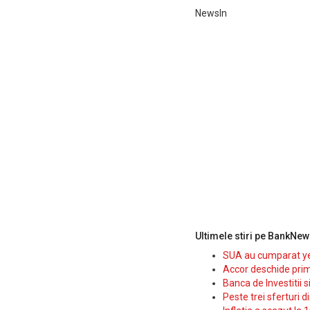
NewsIn
Ultimele stiri pe BankNew
SUA au cumparat yen
Accor deschide prim
Banca de Investitii 
Peste trei sferturi d