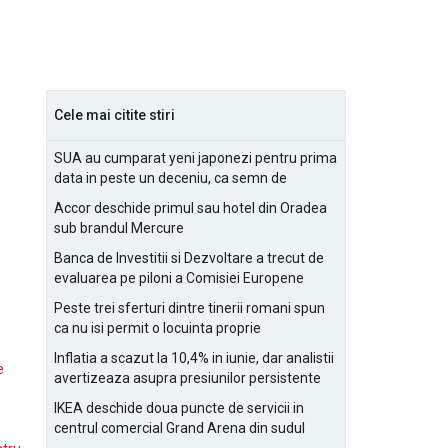
Cele mai citite stiri
SUA au cumparat yeni japonezi pentru prima
data in peste un deceniu, ca semn de
prietenie
Accor deschide primul sau hotel din Oradea
sub brandul Mercure
Banca de Investitii si Dezvoltare a trecut de
evaluarea pe piloni a Comisiei Europene
Peste trei sferturi dintre tinerii romani spun
ca nu isi permit o locuinta proprie
Inflatia a scazut la 10,4% in iunie, dar analistii
e
avertizeaza asupra presiunilor persistente
pentru IMM-uri
IKEA deschide doua puncte de servicii in
centrul comercial Grand Arena din sudul