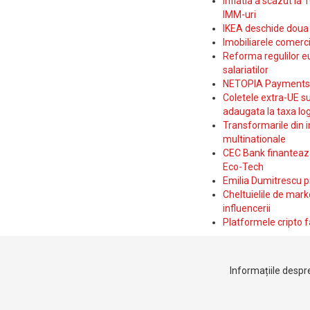
Inflatia a scazut la 
IMM-uri
IKEA deschide doua p
Imobiliarele comerc
Reforma regulilor e
salariatilor
NETOPIA Payments a 
Coletele extra-UE su
adaugata la taxa log
Transformarile din i
multinationale
CEC Bank finanteaza 
Eco-Tech
Emilia Dumitrescu p
Cheltuielile de marke
influencerii
Platformele cripto f
Informațiile despre