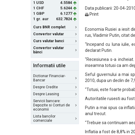
1 USD
4.5584
1 CHF
5.6244
Data publicarii: 20-04-2010
1 GBP
6.1277
Print
1 gr. aur
632.7824
Curs BNR complet
Economia Rusiei a iesit d
Convertor valutar
rus, Vladimir Putin, citat d
Curs valutar banci
"Incepand cu luna iulie, 
Convertor valutar
declarat Putin.
bănci
"Recesiunea s-a incheiat
Informatii utile
inseamna totusi ca am depa
Seful guvernului a mai sp
Dictionar Financiar-
Bancar
2010, dupa un declin de 7,9
Despre Credite
"Totusi, este foarte proba
Despre Leasing
Autoritatile rusesti au fos
Servicii bancare:
Depozite si Conturi de
Putin a mai spus ca inflat
economii
anul trecut.
Lista bancilor
comerciale
"Trebuie sa continuam aeas
Inflatia a fost de 8,8% in 