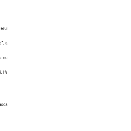
ierul
", a
a nu
3,1%
.
easca