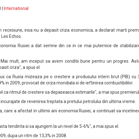
 |
International
in recesiune, insa nu a depasit criza economica, a declarat marti prem
e Les Echos.
economia Rusiei a dat semne din ce in ce mai puternice de stabilizare
. Mai mult, am inceput sa avem conditii bune pentru un progres. Ast
sit criza", a spus el.
us ca Rusia mizeaza pe o crestere a produsului intern brut (PIB) cu 
% in 2009, provocat de criza mondiala si de ieftinirea combustibililor.
bil ca ritmul de crestere sa depaseasca estimarile", a mai spus premierul
t incurajate de revenirea treptata a pretului petrolului din ultima vreme.
ia, care a afectat in ultimii ani economia Rusiei, a continuat sa incetin
ta tendinta si sa ajungem la un nivel de 5-6%", a mai spus el.
2009, dupa un ritm de 13,3% in 2008.