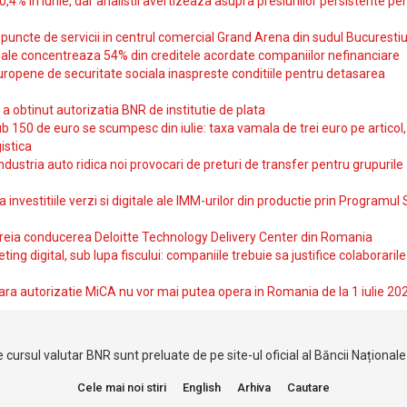
10,4% in iunie, dar analistii avertizeaza asupra presiunilor persistente pe
uncte de servicii in centrul comercial Grand Arena din sudul Bucurestiu
iale concentreaza 54% din creditele acordate companiilor nefinanciare
uropene de securitate sociala inaspreste conditiile pentru detasarea
obtinut autorizatia BNR de institutie de plata
b 150 de euro se scumpesc din iulie: taxa vamala de trei euro pe articol,
istica
ndustria auto ridica noi provocari de preturi de transfer pentru grupurile
investitiile verzi si digitale ale IMM-urilor din productie prin Programul
reia conducerea Deloitte Technology Delivery Center din Romania
ting digital, sub lupa fiscului: companiile trebuie sa justifice colaborarile
ara autorizatie MiCA nu vor mai putea opera in Romania de la 1 iulie 20
 cursul valutar BNR sunt preluate de pe site-ul oficial al Băncii Național
Cele mai noi stiri
English
Arhiva
Cautare