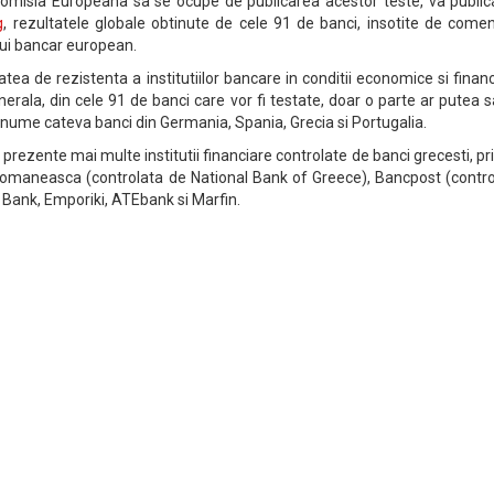
Comisia Europeana sa se ocupe de publicarea acestor teste, va public
g
, rezultatele globale obtinute de cele 91 de banci, insotite de comen
ului bancar european.
atea de rezistenta a institutiilor bancare in conditii economice si finan
generala, din cele 91 de banci care vor fi testate, doar o parte ar putea 
 anume cateva banci din Germania, Spania, Grecia si Portugalia.
prezente mai multe institutii financiare controlate de banci grecesti, pr
omaneasca (controlata de National Bank of Greece), Bancpost (contro
 Bank, Emporiki, ATEbank si Marfin.