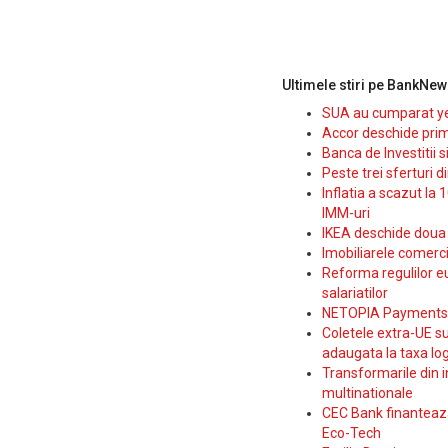
Ultimele stiri pe BankNew
SUA au cumparat yen
Accor deschide prim
Banca de Investitii 
Peste trei sferturi d
Inflatia a scazut la 
IMM-uri
IKEA deschide doua p
Imobiliarele comerc
Reforma regulilor e
salariatilor
NETOPIA Payments a 
Coletele extra-UE su
adaugata la taxa log
Transformarile din i
multinationale
CEC Bank finanteaza 
Eco-Tech