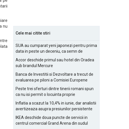
a pe
tarii
ciare
sa nu
Cele mai citite stiri
intre
SUA au cumparat yeni japonezi pentru prima
lata
data in peste un deceniu, ca semn de
prietenie
Accor deschide primul sau hotel din Oradea
sub brandul Mercure
Banca de Investitii si Dezvoltare a trecut de
evaluarea pe piloni a Comisiei Europene
Peste trei sferturi dintre tinerii romani spun
ca nu isi permit o locuinta proprie
Inflatia a scazut la 10,4% in iunie, dar analistii
avertizeaza asupra presiunilor persistente
pentru IMM-uri
IKEA deschide doua puncte de servicii in
centrul comercial Grand Arena din sudul