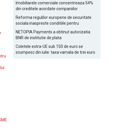
Bucurestiului
Imobiliarele comerciale concentreaza 54%
din creditele acordate companiilor
nefinanciare
Reforma regulilor europene de securitate
sociala inaspreste conditiile pentru
detasarea salariatilor
NETOPIA Payments a obtinut autorizatia
e
BNR de institutie de plata
Coletele extra-UE sub 150 de euro se
scumpesc din iulie: taxa vamala de trei euro
ntru
pe articol, adaugata la taxa logistica
lui
 SME