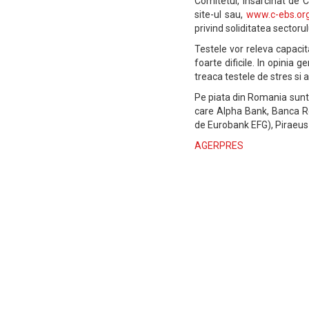
Comitetul, insarcinat de 
site-ul sau,
www.c-ebs.or
privind soliditatea sector
Testele vor releva capacit
foarte dificile. In opinia 
treaca testele de stres si
Pe piata din Romania sunt 
care Alpha Bank, Banca R
de Eurobank EFG), Piraeus
AGERPRES