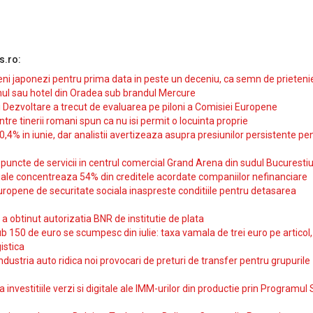
s.ro:
i japonezi pentru prima data in peste un deceniu, ca semn de prieteni
ul sau hotel din Oradea sub brandul Mercure
si Dezvoltare a trecut de evaluarea pe piloni a Comisiei Europene
intre tinerii romani spun ca nu isi permit o locuinta proprie
10,4% in iunie, dar analistii avertizeaza asupra presiunilor persistente pe
uncte de servicii in centrul comercial Grand Arena din sudul Bucurestiu
iale concentreaza 54% din creditele acordate companiilor nefinanciare
uropene de securitate sociala inaspreste conditiile pentru detasarea
obtinut autorizatia BNR de institutie de plata
b 150 de euro se scumpesc din iulie: taxa vamala de trei euro pe articol,
istica
ndustria auto ridica noi provocari de preturi de transfer pentru grupurile
investitiile verzi si digitale ale IMM-urilor din productie prin Programul