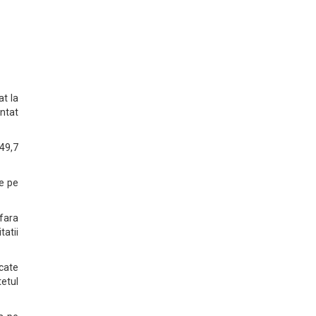
at la
untat
49,7
e pe
 fara
tatii
cate
etul