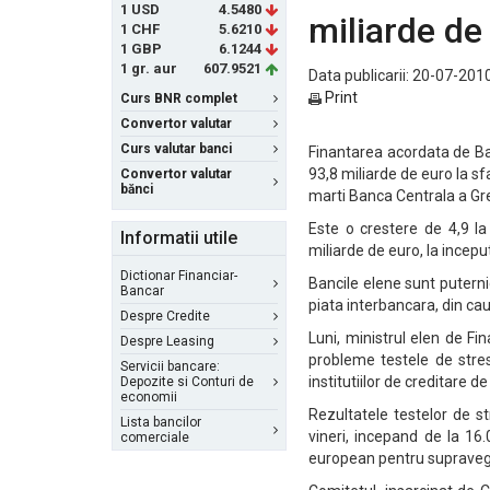
1 USD
4.5480
miliarde de
1 CHF
5.6210
1 GBP
6.1244
1 gr. aur
607.9521
Data publicarii: 20-07-2010
Print
Curs BNR complet
Convertor valutar
Curs valutar banci
Finantarea acordata de Ban
93,8 miliarde de euro la sfa
Convertor valutar
bănci
marti Banca Centrala a Gr
Este o crestere de 4,9 l
Informatii utile
miliarde de euro, la incepu
Dictionar Financiar-
Bancile elene sunt puter
Bancar
piata interbancara, din ca
Despre Credite
Luni, ministrul elen de F
Despre Leasing
probleme testele de stres 
Servicii bancare:
institutiilor de creditare d
Depozite si Conturi de
economii
Rezultatele testelor de s
Lista bancilor
vineri, incepand de la 16
comerciale
european pentru supraveg