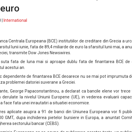
 euro
 |
International
ca Centrala Europeana (BCE) institutiilor de creditare din Grecia a urc
rsitul lunii iunie, fata de 89,4 miliarde de euro la sfarsitul lunii mai, a an
eciei, transmite Dow Jones Newswires.
a suta fata de luna mai si aproape dublu fata de finantarea BCE de 
tul acestui an.
nic dependente de finantarea BCE deoarece nu se mai pot imprumuta d
uza problemei datoriei suverane a Greciei.
inante, George Papaconstantinou, a declarat ca bancile elene vor trece
derulate la nivelul Uniunii Europene (UE), in vederea evaluarii capaci
e a face fata unei inrautatiri a situatiei economice.
tres aplicate asupra a 91 de banci din Uniunea Europeana vor fi publi
.00 GMT, dupa inchiderea pietelor bursiere in Europa, a anuntat Comit
herea sectorului bancar (CEBS).