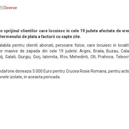
 |
Diverse
 sprijinul clientilor care locuiesc in cele 19 judete afectate de vr
termenului de plata a facturii cu sapte zile.
labila pentru clientii abonati, persoane fizice, care locuiesc in localit
lor masive de zapada din cele 19 judete: Arges, Braila, Buzau, Calar
, Galati, Giurgiu, Gorj, Ialomita, Ilfov, Mehedinti, Olt, Prahova, Teleo
dafone doneaza 5.000 Euro pentru Crucea Rosie Romana, pentru actiu
onele izolate, in aceasta perioada.