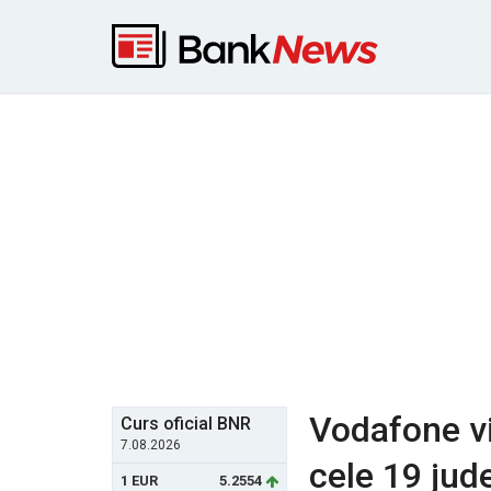
Vodafone vin
Curs oficial BNR
7.08.2026
cele 19 jud
1 EUR
5.2554