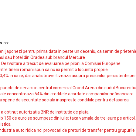
s.ro:
i japonezi pentru prima data in peste un deceniu, ca semn de prieteni
ul sau hotel din Oradea sub brandul Mercure
si Dezvoltare a trecut de evaluarea pe piloni a Comisiei Europene
intre tinerii romani spun ca nu isi permit o locuinta proprie
10,4% in iunie, dar analistii avertizeaza asupra presiunilor persistente pe
uncte de servicii in centrul comercial Grand Arena din sudul Bucurestiu
iale concentreaza 54% din creditele acordate companiilor nefinanciare
uropene de securitate sociala inaspreste conditiile pentru detasarea
obtinut autorizatia BNR de institutie de plata
b 150 de euro se scumpesc din iulie: taxa vamala de trei euro pe articol,
istica
ndustria auto ridica noi provocari de preturi de transfer pentru grupurile