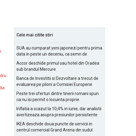
Cele mai citite stiri
SUA au cumparat yeni japonezi pentru prima
e
data in peste un deceniu, ca semn de
prietenie
Accor deschide primul sau hotel din Oradea
sub brandul Mercure
ntru
Banca de Investitii si Dezvoltare a trecut de
evaluarea pe piloni a Comisiei Europene
lui
Peste trei sferturi dintre tinerii romani spun
ca nu isi permit o locuinta proprie
Inflatia a scazut la 10,4% in iunie, dar analistii
avertizeaza asupra presiunilor persistente
pentru IMM-uri
IKEA deschide doua puncte de servicii in
centrul comercial Grand Arena din sudul