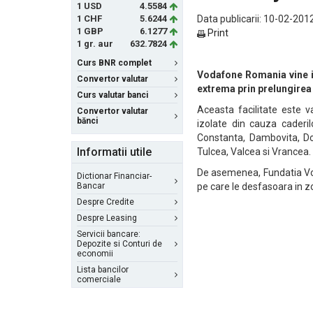
1 USD
4.5584
1 CHF
5.6244
Data publicarii: 10-02-2012
1 GBP
6.1277
Print
1 gr. aur
632.7824
Curs BNR complet
Vodafone Romania vine in
Convertor valutar
extrema prin prelungirea 
Curs valutar banci
Aceasta facilitate este va
Convertor valutar
bănci
izolate din cauza caderi
Constanta, Dambovita, Dolj
Informatii utile
Tulcea, Valcea si Vrancea.
De asemenea, Fundatia Vo
Dictionar Financiar-
Bancar
pe care le desfasoara in z
Despre Credite
Despre Leasing
Servicii bancare:
Depozite si Conturi de
economii
Lista bancilor
comerciale