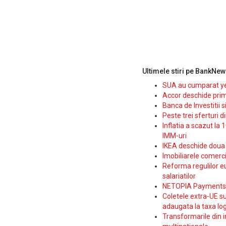
Ultimele stiri pe BankNew
SUA au cumparat yen
Accor deschide prim
Banca de Investitii 
Peste trei sferturi d
Inflatia a scazut la 
IMM-uri
IKEA deschide doua p
Imobiliarele comerc
Reforma regulilor e
salariatilor
NETOPIA Payments a 
Coletele extra-UE su
adaugata la taxa log
Transformarile din i