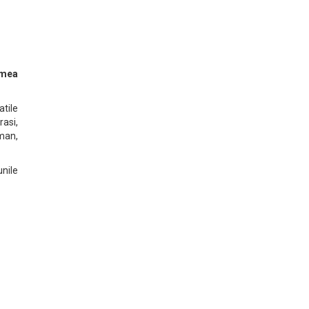
emea
atile
asi,
rman,
nile