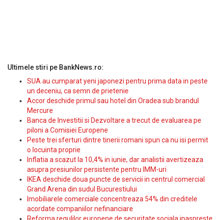
Ultimele stiri pe BankNews.ro:
SUA au cumparat yeni japonezi pentru prima data in peste
un deceniu, ca semn de prietenie
Accor deschide primul sau hotel din Oradea sub brandul
Mercure
Banca de Investitii si Dezvoltare a trecut de evaluarea pe
piloni a Comisiei Europene
Peste trei sferturi dintre tinerii romani spun ca nu isi permit
o locuinta proprie
Inflatia a scazut la 10,4% in iunie, dar analistii avertizeaza
asupra presiunilor persistente pentru IMM-uri
IKEA deschide doua puncte de servicii in centrul comercial
Grand Arena din sudul Bucurestiului
Imobiliarele comerciale concentreaza 54% din creditele
acordate companiilor nefinanciare
Reforma regulilor europene de securitate sociala inaspreste