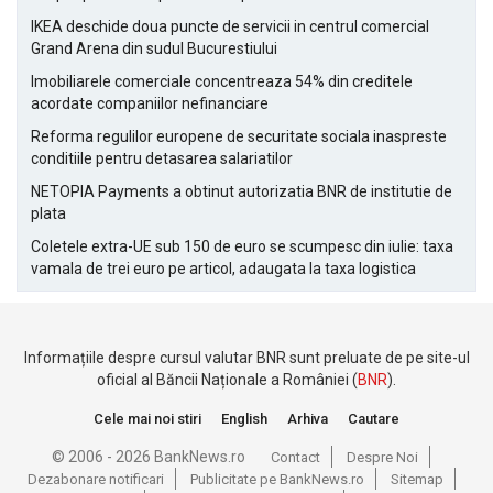
IKEA deschide doua puncte de servicii in centrul comercial
Grand Arena din sudul Bucurestiului
Imobiliarele comerciale concentreaza 54% din creditele
acordate companiilor nefinanciare
Reforma regulilor europene de securitate sociala inaspreste
conditiile pentru detasarea salariatilor
NETOPIA Payments a obtinut autorizatia BNR de institutie de
plata
Coletele extra-UE sub 150 de euro se scumpesc din iulie: taxa
vamala de trei euro pe articol, adaugata la taxa logistica
Informațiile despre cursul valutar BNR sunt preluate de pe site-ul
oficial al Băncii Naționale a României (
BNR
).
Cele mai noi stiri
English
Arhiva
Cautare
© 2006 - 2026 BankNews.ro
Contact
Despre Noi
Dezabonare notificari
Publicitate pe BankNews.ro
Sitemap