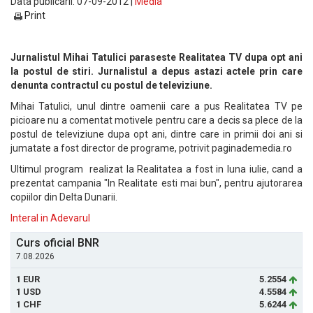
Data publicarii: 07-09-2012 |
Media
Print
Jurnalistul Mihai Tatulici paraseste Realitatea TV dupa opt ani
la postul de stiri. Jurnalistul a depus astazi actele prin care
denunta contractul cu postul de televiziune.
Mihai Tatulici, unul dintre oamenii care a pus Realitatea TV pe
picioare nu a comentat motivele pentru care a decis sa plece de la
postul de televiziune dupa opt ani, dintre care in primii doi ani si
jumatate a fost director de programe, potrivit paginademedia.ro
Ultimul program realizat la Realitatea a fost in luna iulie, cand a
prezentat campania "In Realitate esti mai bun", pentru ajutorarea
copiilor din Delta Dunarii.
Interal in Adevarul
Curs oficial BNR
7.08.2026
1 EUR
5.2554
1 USD
4.5584
1 CHF
5.6244