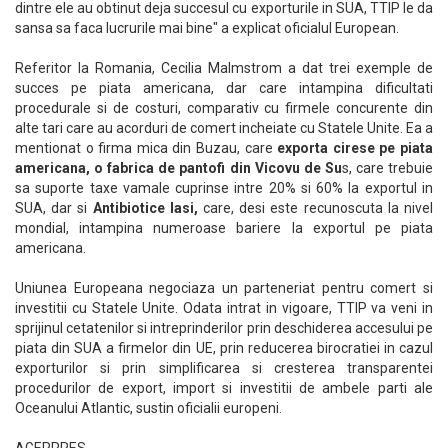
dintre ele au obtinut deja succesul cu exporturile in SUA, TTIP le da
sansa sa faca lucrurile mai bine" a explicat oficialul European.
Referitor la Romania, Cecilia Malmstrom a dat trei exemple de
succes pe piata americana, dar care intampina dificultati
procedurale si de costuri, comparativ cu firmele concurente din
alte tari care au acorduri de comert incheiate cu Statele Unite. Ea a
mentionat o firma mica din Buzau, care
exporta cirese pe piata
americana, o fabrica de pantofi din Vicovu de Su
s, care trebuie
sa suporte taxe vamale cuprinse intre 20% si 60% la exportul in
SUA, dar si
Antibiotice Iasi,
care, desi este recunoscuta la nivel
mondial, intampina numeroase bariere la exportul pe piata
americana.
Uniunea Europeana negociaza un parteneriat pentru comert si
investitii cu Statele Unite. Odata intrat in vigoare, TTIP va veni in
sprijinul cetatenilor si intreprinderilor prin deschiderea accesului pe
piata din SUA a firmelor din UE, prin reducerea birocratiei in cazul
exporturilor si prin simplificarea si cresterea transparentei
procedurilor de export, import si investitii de ambele parti ale
Oceanului Atlantic, sustin oficialii europeni.