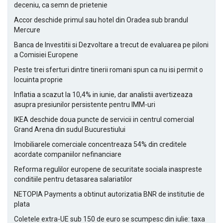
deceniu, ca semn de prietenie
Accor deschide primul sau hotel din Oradea sub brandul
Mercure
Banca de Investitii si Dezvoltare a trecut de evaluarea pe piloni
a Comisiei Europene
Peste trei sferturi dintre tinerii romani spun ca nu isi permit o
locuinta proprie
Inflatia a scazut la 10,4% in iunie, dar analistii avertizeaza
asupra presiunilor persistente pentru IMM-uri
IKEA deschide doua puncte de servicii in centrul comercial
Grand Arena din sudul Bucurestiului
Imobiliarele comerciale concentreaza 54% din creditele
acordate companiilor nefinanciare
Reforma regulilor europene de securitate sociala inaspreste
conditiile pentru detasarea salariatilor
NETOPIA Payments a obtinut autorizatia BNR de institutie de
plata
Coletele extra-UE sub 150 de euro se scumpesc din iulie: taxa