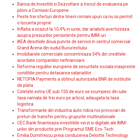
Banca de Investitii si Dezvoltare a trecut de evaluarea pe
piloni a Comisiei Europene
Peste trei sferturi dintre tinerii romani spun ca nu isi permit
o locuinta proprie
Inflatia a scazut la 10,4% in iunie, dar analistii avertizeaza
asupra presiunilor persistente pentru IMM-uri
IKEA deschide doua puncte de servicii in centrul comercial
Grand Arena din sudul Bucurestiului
Imobiliarele comerciale concentreaza 54% din creditele
acordate companiilor nefinanciare
Reforma regulilor europene de securitate sociala inaspreste
conditiile pentru detasarea salariatilor
NETOPIA Payments a obtinut autorizatia BNR de institutie
de plata
Coletele extra-UE sub 150 de euro se scumpesc din iulie:
taxa vamala de trei euro pe articol, adaugata la taxa
logistica
Transformarile din industria auto ridica noi provocari de
preturi de transfer pentru grupurile multinationale
CEC Bank finanteaza investitiile verzi si digitale ale IMM-
urilor din productie prin Programul SME Eco-Tech
Emilia Dumitrescu preia conducerea Deloitte Technology