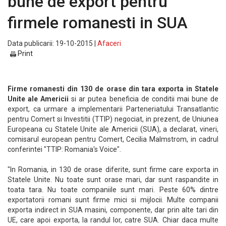
bune de export pentru
firmele romanesti in SUA
Data publicarii: 19-10-2015 |
Afaceri
Print
Firme romanesti din 130 de orase din tara exporta in Statele
Unite ale Americii
si ar putea beneficia de conditii mai bune de
export, ca urmare a implementarii Parteneriatului Transatlantic
pentru Comert si Investitii (TTIP) negociat, in prezent, de Uniunea
Europeana cu Statele Unite ale Americii (SUA), a declarat, vineri,
comisarul european pentru Comert, Cecilia Malmstrom, in cadrul
conferintei "TTIP: Romania's Voice".
"In Romania, in 130 de orase diferite, sunt firme care exporta in
Statele Unite. Nu toate sunt orase mari, dar sunt raspandite in
toata tara. Nu toate companiile sunt mari. Peste 60% dintre
exportatorii romani sunt firme mici si mijlocii. Multe companii
exporta indirect in SUA masini, componente, dar prin alte tari din
UE, care apoi exporta, la randul lor, catre SUA. Chiar daca multe