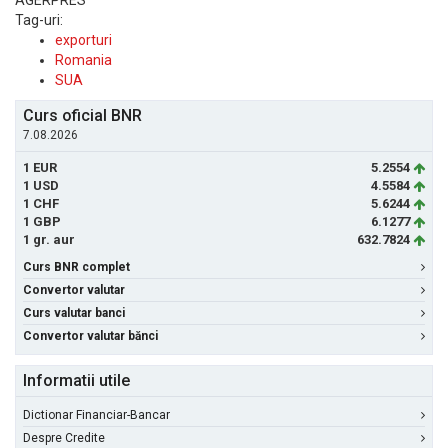
AGERPRES
Tag-uri:
exporturi
Romania
SUA
Curs oficial BNR
7.08.2026
1 EUR
5.2554
1 USD
4.5584
1 CHF
5.6244
1 GBP
6.1277
1 gr. aur
632.7824
Curs BNR complet
Convertor valutar
Curs valutar banci
Convertor valutar bănci
Informatii utile
Dictionar Financiar-Bancar
Despre Credite