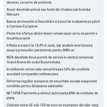
deceniu, ca semn de prietenie
Accor deschide primul sau hotel din Oradea sub brandul
Mercure
Banca de Investitii si Dezvoltare a trecut de evaluarea pe piloni
a Comisiei Europene
Peste trei sferturi dintre tinerii romani spun ca nu isi permit o
locuinta proprie
Inflatia a scazut la 10,4% in iunie, dar analistii avertizeaza
asupra presiunilor persistente pentru IMM-uri
IKEA deschide doua puncte de servicii in centrul comercial
Grand Arena din sudul Bucurestiului
Imobiliarele comerciale concentreaza 54% din creditele
acordate companiilor nefinanciare
Reforma regulilor europene de securitate sociala inaspreste
conditiile pentru detasarea salariatilor
NETOPIA Payments a obtinut autorizatia BNR de institutie de
plata
Coletele extra-UE sub 150 de euro se scumpesc din iulie: taxa