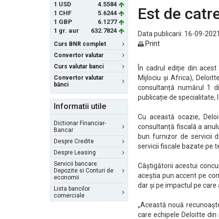
1 USD
4.5584
Est de catr
1 CHF
5.6244
1 GBP
6.1277
1 gr. aur
632.7824
Data publicarii: 16-09-2021
Print
Curs BNR complet
Convertor valutar
Curs valutar banci
În cadrul ediție din aces
Mijlociu și Africa), Deloi
Convertor valutar
bănci
consultanță numărul 1 di
publicație de specialitate,
Informatii utile
Cu această ocazie, Deloi
Dictionar Financiar-
consultanță fiscală a anul
Bancar
bun furnizor de servicii 
Despre Credite
servicii fiscale bazate pe 
Despre Leasing
Servicii bancare:
Câștigătorii acestui conc
Depozite si Conturi de
aceștia pun accent pe comp
economii
dar și pe impactul pe care a
Lista bancilor
comerciale
„Această nouă recunoaște
care echipele Deloitte din