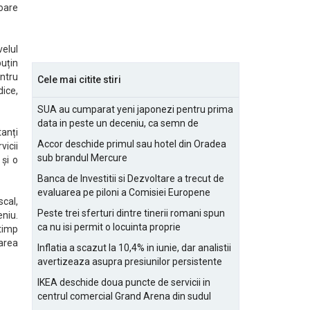
toare
velul
puțin
ntru
Cele mai citite stiri
dice,
SUA au cumparat yeni japonezi pentru prima
data in peste un deceniu, ca semn de
tanți
prietenie
Accor deschide primul sau hotel din Oradea
vicii
sub brandul Mercure
 și o
Banca de Investitii si Dezvoltare a trecut de
evaluarea pe piloni a Comisiei Europene
scal,
Peste trei sferturi dintre tinerii romani spun
niu.
ca nu isi permit o locuinta proprie
 timp
area
Inflatia a scazut la 10,4% in iunie, dar analistii
avertizeaza asupra presiunilor persistente
pentru IMM-uri
IKEA deschide doua puncte de servicii in
centrul comercial Grand Arena din sudul