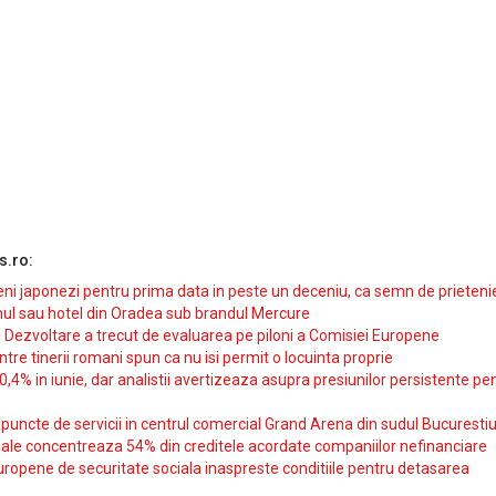
s.ro:
i japonezi pentru prima data in peste un deceniu, ca semn de prieteni
ul sau hotel din Oradea sub brandul Mercure
si Dezvoltare a trecut de evaluarea pe piloni a Comisiei Europene
intre tinerii romani spun ca nu isi permit o locuinta proprie
10,4% in iunie, dar analistii avertizeaza asupra presiunilor persistente pe
uncte de servicii in centrul comercial Grand Arena din sudul Bucurestiu
iale concentreaza 54% din creditele acordate companiilor nefinanciare
uropene de securitate sociala inaspreste conditiile pentru detasarea