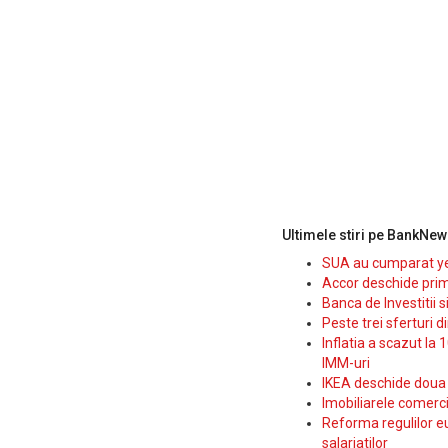
Ultimele stiri pe BankNew
SUA au cumparat yen
Accor deschide prim
Banca de Investitii 
Peste trei sferturi d
Inflatia a scazut la 
IMM-uri
IKEA deschide doua p
Imobiliarele comerc
Reforma regulilor e
salariatilor