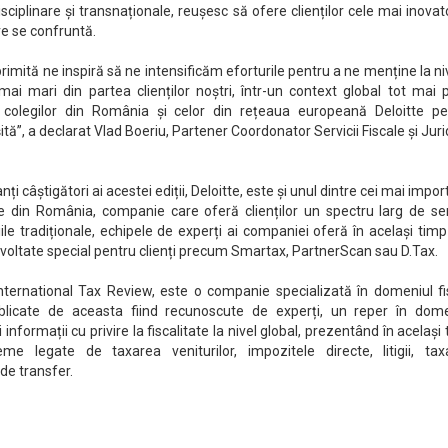
isciplinare și transnaționale, reușesc să ofere clienților cele mai inova
re se confruntă.
imită ne inspiră să ne intensificăm eforturile pentru a ne menține la ni
mai mari din partea clienților noștri, într-un context global tot mai 
 colegilor din România și celor din rețeaua europeană Deloitte pe
ită”, a declarat Vlad Boeriu, Partener Coordonator Servicii Fiscale și Juri
ți câștigători ai acestei ediții, Deloitte, este și unul dintre cei mai impor
ale din România, companie care oferă clienților un spectru larg de ser
iile tradiționale, echipele de experți ai companiei oferă în același timp
dezvoltate special pentru clienți precum Smartax, PartnerScan sau D.Tax.
International Tax Review, este o companie specializată în domeniul fi
publicate de aceasta fiind recunoscute de experți, un reper în dome
i informații cu privire la fiscalitate la nivel global, prezentând în același
e legate de taxarea veniturilor, impozitele directe, litigii, tax
 de transfer.