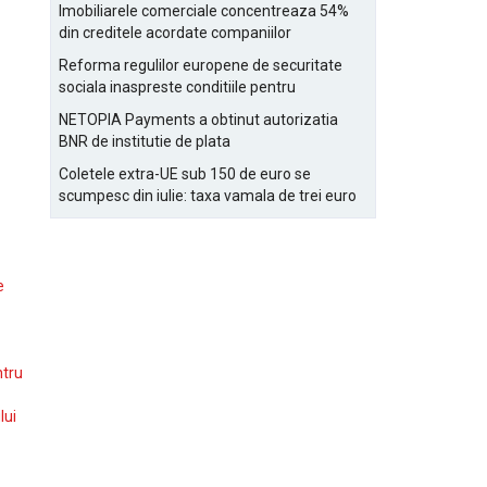
Bucurestiului
Imobiliarele comerciale concentreaza 54%
din creditele acordate companiilor
nefinanciare
Reforma regulilor europene de securitate
sociala inaspreste conditiile pentru
detasarea salariatilor
NETOPIA Payments a obtinut autorizatia
BNR de institutie de plata
Coletele extra-UE sub 150 de euro se
scumpesc din iulie: taxa vamala de trei euro
pe articol, adaugata la taxa logistica
e
ntru
lui