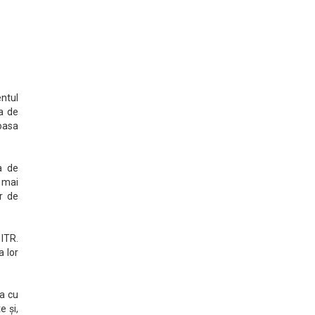
entul
ma de
oasa
a de
l mai
r de
 ITR.
a lor
a cu
e și,