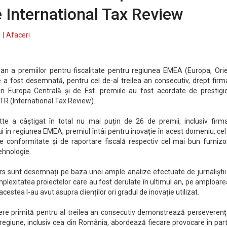
e International Tax Review
 |
Afaceri
t an a premiilor pentru fiscalitate pentru regiunea EMEA (Europa, Ori
tte a fost desemnată, pentru cel de-al treilea an consecutiv, drept fir
n Europa Centrală și de Est. premiile au fost acordate de prestigi
 ITR (International Tax Review).
tte a câștigat în total nu mai puțin de 26 de premii, inclusiv firm
ui în regiunea EMEA, premiul întâi pentru inovație în acest domeniu, ce
de conformitate și de raportare fiscală respectiv cel mai bun furnizo
tehnologie.
urs sunt desemnați pe baza unei ample analize efectuate de jurnaliștii
lexitatea proiectelor care au fost derulate în ultimul an, pe amploare
cestea l-au avut asupra clienților ori gradul de inovație utilizat.
re primită pentru al treilea an consecutiv demonstrează perseverenț
 regiune, inclusiv cea din România, abordează fiecare provocare în part