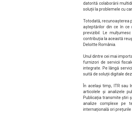
datorită colaborării multid
soluții la problemele cu ca
Totodată, recunoașterea pr
așteptărilor din ce în ce 
previzibil. Le mulțumesc
contribuția la această reuș
Deloitte România.
Unul dintre cei mai importan
furnizori de servicii fisc
integrate. Pe lângă servic
suită de soluții digitale 
În același timp, ITR sau 
articolele și analizele 
Publicația transmite știri ș
analize complexe pe tem
internațională ori prețurile