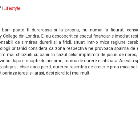
 |
Lifestyle
bani poate fi dureroasa si la propriu, nu numai la figurat, consi
ty College din Londra. Ei au descoperit ca esecul financiar e imediat res
nsabili de simtirea durerii si a fricii, situati intr-o mica regiune cere
ologii britanici considera ca zona respectiva ne provoaca spaima de 
fim mai chibzuiti cu banii. In cazul celor impatimiti de jocuri de noroc
cazinou dupa o noapte de nesomn, teama de durere e inhibata. Acestia 
castiga si, chiar daca pierd, durerea resimtita de creier e prea mica sa l
 pariaza iarasi si iarasi, desi pierd tot mai mult.