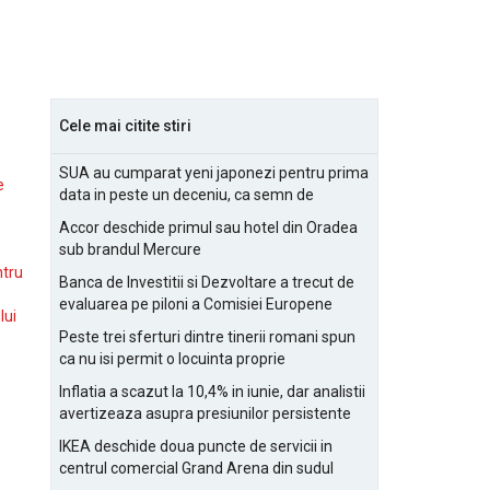
Cele mai citite stiri
SUA au cumparat yeni japonezi pentru prima
e
data in peste un deceniu, ca semn de
prietenie
Accor deschide primul sau hotel din Oradea
sub brandul Mercure
ntru
Banca de Investitii si Dezvoltare a trecut de
evaluarea pe piloni a Comisiei Europene
lui
Peste trei sferturi dintre tinerii romani spun
ca nu isi permit o locuinta proprie
Inflatia a scazut la 10,4% in iunie, dar analistii
avertizeaza asupra presiunilor persistente
pentru IMM-uri
IKEA deschide doua puncte de servicii in
centrul comercial Grand Arena din sudul