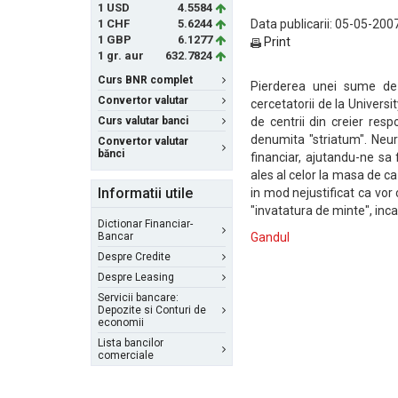
1 USD
4.5584
1 CHF
5.6244
Data publicarii: 05-05-2007
1 GBP
6.1277
Print
1 gr. aur
632.7824
Curs BNR complet
Pierderea unei sume de 
Convertor valutar
cercetatorii de la Universi
Curs valutar banci
de centrii din creier respo
denumita "striatum". Neur
Convertor valutar
bănci
financiar, ajutandu-ne sa 
ales al celor la masa de 
Informatii utile
in mod nejustificat ca vor 
"invatatura de minte", incat
Dictionar Financiar-
Bancar
Gandul
Despre Credite
Despre Leasing
Servicii bancare:
Depozite si Conturi de
economii
Lista bancilor
comerciale