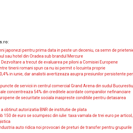
s.ro:
i japonezi pentru prima data in peste un deceniu, ca semn de prieteni
ul sau hotel din Oradea sub brandul Mercure
si Dezvoltare a trecut de evaluarea pe piloni a Comisiei Europene
intre tinerii romani spun ca nu isi permit o locuinta proprie
10,4% in iunie, dar analistii avertizeaza asupra presiunilor persistente pe
uncte de servicii in centrul comercial Grand Arena din sudul Bucurestiu
iale concentreaza 54% din creditele acordate companiilor nefinanciare
uropene de securitate sociala inaspreste conditiile pentru detasarea
obtinut autorizatia BNR de institutie de plata
b 150 de euro se scumpesc din iulie: taxa vamala de trei euro pe articol,
istica
ndustria auto ridica noi provocari de preturi de transfer pentru grupurile