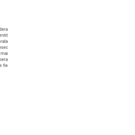
dera
imtit
brala
esec
, mai
spera
e fie