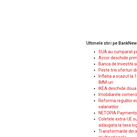
Ultimele stiri pe BankNew
SUA au cumparat yen
Accor deschide prim
Banca de Investitii 
Peste trei sferturi d
Inflatia a scazut la 
IMM-uri
IKEA deschide doua p
Imobiliarele comerc
Reforma regulilor e
salariatilor
NETOPIA Payments a 
Coletele extra-UE su
adaugata la taxa log
Transformarile din i