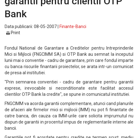
garantii pentru clientii OTP
Bank
Data publicarii: 08-05-2007 |
Finante-Banci
Print
Fondul National de Garantare a Creditelor pentru Intreprinderile
Mici si Mijlocii (FNGCIMM SA) si OTP Bank au semnat la inceputul
lunii mai o conventie - cadru de garantare, prin care fondul imparte
cu banca riscurile finantarii proiectelor, se arata intr-un comunicat
de presa al institutiei.
"Prin semnarea conventiei - cadru de garantare pentru garantii
exprese, irevocabile si neconditionate este facilitat accesul
clientilor OTP Bank la credite", se spune in comunicatul institutiei.
FNGCIMM va acorda garantii complementare, atunci cand planurile
de afaceri ale firmelor mici si mijlocii (IMM) nu pot fi finantate de
catre banca, din cauza ca IMM-urile care solicita imprumutul nu
dispun de garantii in procentul impus de reglementarile interne ale
bancii.
Garantiile pot fi acordate pentru credite pe termen scurt, mediu