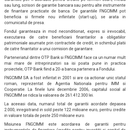
sau lung, scrisori de garantie bancara sau pentru alte instrumente
de finantare practicate de banca. De garantiile FNGCIMM pot
beneficia si firmele nou infiintate (start-up), se arata in
comunicatul de presa.
Fondul garanteaza in mod neconditionat, expres si irevocabil,
executarea de catre beneficiarii finantarilor a obligatiilor
patrimoniale asumate prin contractele de credit, in schimbul platii
de catre finantator a unui comision de garantare.
Parteneriatul dintre OTP Bank si FNGCIMM face ca un numar mult
mai mare de intreprinzatori sa isi poata pune in practica
proiectele, OTP Bank fiind a 20-a banca partenera a Fondului.
FNGCIMM SA a fost infiintat in 2001 si are ca actionar unic statul
roman, reprezentat de Agentia Nationala pentru IMM si
Cooperatie. La finele lunii decembrie 2006, capitalul social al
FNGCIMM se ridica la valoarea de 261.412.300 lei.
La aceeasi data, numarul total de garantii acordate depasea
2.000, inregistrand in sold peste 122 milioane euro, pentru credite
in valoare totala de peste 250 milioane euro.
Misiunea FNGCIMM este acordarea de garantii pentru