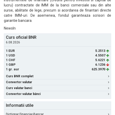
instrumentele de finantare (credite pentru investitii si capital de
lucru) contractate de IMM de la banci comerciale sau din alte
surse, abilitate de lege, precum si acordarea de finantari directe
catre IMM-uri. De asemenea, fondul garanteaza scrisori de
garantie bancara.
NewsIn
Curs oficial BNR
6.08.2026
1 EUR
5.2513
1 USD
4.5507
1 CHF
5.6221
1 GBP
6.1236
1 gr. aur
625.3970
Curs BNR complet
Convertor valutar
Curs valutar banci
Convertor valutar bănci
Informatii utile
Dictionar Financiar-Bancar