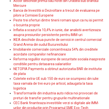
Accor deschide primul sau hotel din Oradea sub brandul
Mercure
Banca de Investitii si Dezvoltare a trecut de evaluarea pe
piloni a Comisiei Europene
Peste trei sferturi dintre tinerii romani spun ca nu isi permit
o locuinta proprie
Inflatia a scazut la 10,4% in iunie, dar analistii avertizeaza
asupra presiunilor persistente pentru IMM-uri
IKEA deschide doua puncte de servicii in centrul comercial
Grand Arena din sudul Bucurestiului
Imobiliarele comerciale concentreaza 54% din creditele
acordate companiilor nefinanciare
Reforma regulilor europene de securitate sociala inaspreste
conditiile pentru detasarea salariatilor
NETOPIA Payments a obtinut autorizatia BNR de institutie
de plata
Coletele extra-UE sub 150 de euro se scumpesc din iulie:
taxa vamala de trei euro pe articol, adaugata la taxa
logistica
Transformarile din industria auto ridica noi provocari de
preturi de transfer pentru grupurile multinationale
CEC Bank finanteaza investitiile verzi si digitale ale IMM-
urilor din productie prin Programul SME Eco-Tech