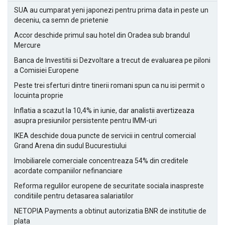
SUA au cumparat yeni japonezi pentru prima data in peste un
deceniu, ca semn de prietenie
Accor deschide primul sau hotel din Oradea sub brandul
Mercure
Banca de Investitii si Dezvoltare a trecut de evaluarea pe piloni
a Comisiei Europene
Peste trei sferturi dintre tinerii romani spun ca nu isi permit o
locuinta proprie
Inflatia a scazut la 10,4% in iunie, dar analistii avertizeaza
asupra presiunilor persistente pentru IMM-uri
IKEA deschide doua puncte de servicii in centrul comercial
Grand Arena din sudul Bucurestiului
Imobiliarele comerciale concentreaza 54% din creditele
acordate companiilor nefinanciare
Reforma regulilor europene de securitate sociala inaspreste
conditiile pentru detasarea salariatilor
NETOPIA Payments a obtinut autorizatia BNR de institutie de
plata