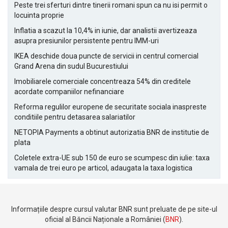
Peste trei sferturi dintre tinerii romani spun ca nu isi permit o
locuinta proprie
Inflatia a scazut la 10,4% in iunie, dar analistii avertizeaza
asupra presiunilor persistente pentru IMM-uri
IKEA deschide doua puncte de servicii in centrul comercial
Grand Arena din sudul Bucurestiului
Imobiliarele comerciale concentreaza 54% din creditele
acordate companiilor nefinanciare
Reforma regulilor europene de securitate sociala inaspreste
conditiile pentru detasarea salariatilor
NETOPIA Payments a obtinut autorizatia BNR de institutie de
plata
Coletele extra-UE sub 150 de euro se scumpesc din iulie: taxa
vamala de trei euro pe articol, adaugata la taxa logistica
Informațiile despre cursul valutar BNR sunt preluate de pe site-ul
oficial al Băncii Naționale a României (
BNR
).