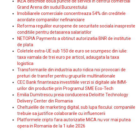
IKEA deschide doua puncte de servicii in centrul comercial
Grand Arena din sudul Bucurestiului
Imobiliarele comerciale concentreaza 54% din creditele
acordate companiilor nefinanciare
Reforma regulilor europene de securitate sociala inaspreste
conditiile pentru detasarea salariatilor
NETOPIA Payments a obtinut autorizatia BNR de institutie
de plata
Coletele extra-UE sub 150 de euro se scumpesc din iulie:
taxa vamala de trei euro pe articol, adaugata la taxa
logistica
Transformarile din industria auto ridica noi provocari de
preturi de transfer pentru grupurile multinationale
CEC Bank finanteaza investitiile verzi si digitale ale IMM-
urilor din productie prin Programul SME Eco-Tech
Emilia Dumitrescu preia conducerea Deloitte Technology
Delivery Center din Romania
Cheltuielile de marketing digital, sub lupa fiscului: companiile
trebuie sa justifice colaborarile cu influencerii
Platformele cripto fara autorizatie MiCA nu vor mai putea
opera in Romania de la 1 iulie 2026