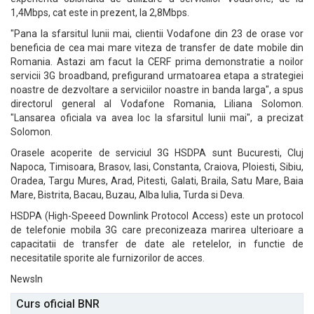
1,4Mbps, cat este in prezent, la 2,8Mbps.
"Pana la sfarsitul lunii mai, clientii Vodafone din 23 de orase vor
beneficia de cea mai mare viteza de transfer de date mobile din
Romania. Astazi am facut la CERF prima demonstratie a noilor
servicii 3G broadband, prefigurand urmatoarea etapa a strategiei
noastre de dezvoltare a serviciilor noastre in banda larga", a spus
directorul general al Vodafone Romania, Liliana Solomon.
"Lansarea oficiala va avea loc la sfarsitul lunii mai", a precizat
Solomon.
Orasele acoperite de serviciul 3G HSDPA sunt Bucuresti, Cluj
Napoca, Timisoara, Brasov, Iasi, Constanta, Craiova, Ploiesti, Sibiu,
Oradea, Targu Mures, Arad, Pitesti, Galati, Braila, Satu Mare, Baia
Mare, Bistrita, Bacau, Buzau, Alba Iulia, Turda si Deva.
HSDPA (High-Speeed Downlink Protocol Access) este un protocol
de telefonie mobila 3G care preconizeaza marirea ulterioare a
capacitatii de transfer de date ale retelelor, in functie de
necesitatile sporite ale furnizorilor de acces.
NewsIn
Curs oficial BNR