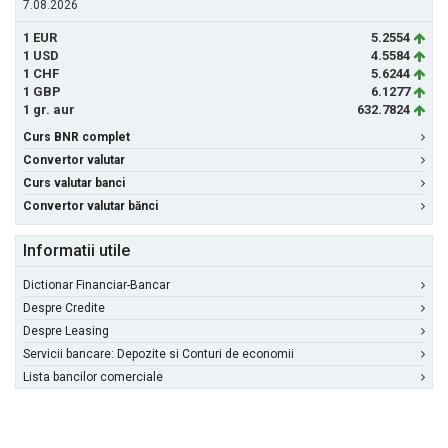
7.08.2026
1 EUR
5.2554
1 USD
4.5584
1 CHF
5.6244
1 GBP
6.1277
1 gr. aur
632.7824
Curs BNR complet
Convertor valutar
Curs valutar banci
Convertor valutar bănci
Informatii utile
Dictionar Financiar-Bancar
Despre Credite
Despre Leasing
Servicii bancare: Depozite si Conturi de economii
Lista bancilor comerciale