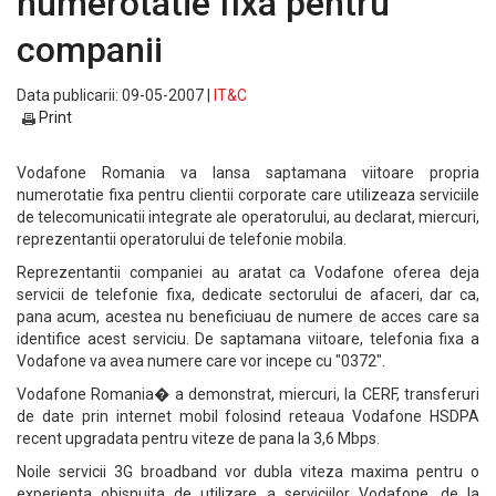
numerotatie fixa pentru
companii
Data publicarii: 09-05-2007 |
IT&C
Print
Vodafone Romania va lansa saptamana viitoare propria
numerotatie fixa pentru clientii corporate care utilizeaza serviciile
de telecomunicatii integrate ale operatorului, au declarat, miercuri,
reprezentantii operatorului de telefonie mobila.
Reprezentantii companiei au aratat ca Vodafone oferea deja
servicii de telefonie fixa, dedicate sectorului de afaceri, dar ca,
pana acum, acestea nu beneficiuau de numere de acces care sa
identifice acest serviciu. De saptamana viitoare, telefonia fixa a
Vodafone va avea numere care vor incepe cu "0372".
Vodafone Romania� a demonstrat, miercuri, la CERF, transferuri
de date prin internet mobil folosind reteaua Vodafone HSDPA
recent upgradata pentru viteze de pana la 3,6 Mbps.
Noile servicii 3G broadband vor dubla viteza maxima pentru o
experienta obisnuita de utilizare a serviciilor Vodafone, de la