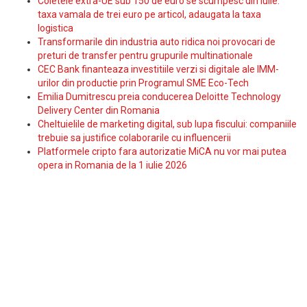
Coletele extra-UE sub 150 de euro se scumpesc din iulie:
taxa vamala de trei euro pe articol, adaugata la taxa
logistica
Transformarile din industria auto ridica noi provocari de
preturi de transfer pentru grupurile multinationale
CEC Bank finanteaza investitiile verzi si digitale ale IMM-
urilor din productie prin Programul SME Eco-Tech
Emilia Dumitrescu preia conducerea Deloitte Technology
Delivery Center din Romania
Cheltuielile de marketing digital, sub lupa fiscului: companiile
trebuie sa justifice colaborarile cu influencerii
Platformele cripto fara autorizatie MiCA nu vor mai putea
opera in Romania de la 1 iulie 2026