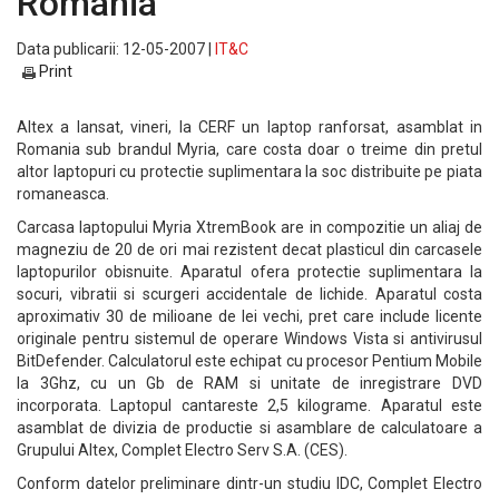
Romania
Data publicarii: 12-05-2007 |
IT&C
Print
Altex a lansat, vineri, la CERF un laptop ranforsat, asamblat in
Romania sub brandul Myria, care costa doar o treime din pretul
altor laptopuri cu protectie suplimentara la soc distribuite pe piata
romaneasca.
Carcasa laptopului Myria XtremBook are in compozitie un aliaj de
magneziu de 20 de ori mai rezistent decat plasticul din carcasele
laptopurilor obisnuite. Aparatul ofera protectie suplimentara la
socuri, vibratii si scurgeri accidentale de lichide. Aparatul costa
aproximativ 30 de milioane de lei vechi, pret care include licente
originale pentru sistemul de operare Windows Vista si antivirusul
BitDefender. Calculatorul este echipat cu procesor Pentium Mobile
la 3Ghz, cu un Gb de RAM si unitate de inregistrare DVD
incorporata. Laptopul cantareste 2,5 kilograme. Aparatul este
asamblat de divizia de productie si asamblare de calculatoare a
Grupului Altex, Complet Electro Serv S.A. (CES).
Conform datelor preliminare dintr-un studiu IDC, Complet Electro