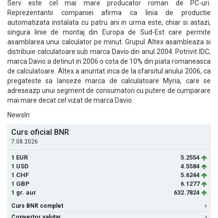
Serv este cel mai mare producator roman de PC-uri.
Reprezentantii companiei afirma ca linia de productie
automatizata instalata cu patru ani in urma este, chiar si astazi,
singura linie de montaj din Europa de Sud-Est care permite
asamblarea unui calculator pe minut. Grupul Altex asambleaza si
distribuie calculatoare sub marca Davio din anul 2004. Potrivit IDC,
marca Davio a detinut in 2006 o cota de 10% din piata romaneasca
de calculatoare. Altex a anuntat inca de la sfarsitul anului 2006, ca
pregateste sa lanseze marca de calculatoare Myria, care se
adreseazp unui segment de consumatori cu putere de cumparare
mai mare decat cel vizat de marca Davio.
NewsIn
Curs oficial BNR
7.08.2026
1 EUR
5.2554
1 USD
4.5584
1 CHF
5.6244
1 GBP
6.1277
1 gr. aur
632.7824
Curs BNR complet
Convertor valutar