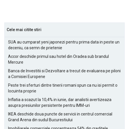
Cele mai citite stiri
SUA au cumparat yeni japonezi pentru prima data in peste un
deceniu, ca semn de prietenie
Accor deschide primul sau hotel din Oradea sub brandul
Mercure
Banca de Investitii si Dezvoltare a trecut de evaluarea pe piloni
a Comisiei Europene
Peste trei sferturi dintre tinerii romani spun ca nu isi permit o
locuinta proprie
Inflatia a scazut la 10,4% in iunie, dar analistii avertizeaza
asupra presiunilor persistente pentru IMM-uri
IKEA deschide doua puncte de servicii in centrul comercial
Grand Arena din sudul Bucurestiului
Imobiliarele comerciale concentreaza 54% din creditele