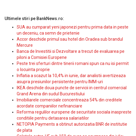
Ultimele stiri pe BankNews.ro:
SUA au cumparat yeni japonezi pentru prima data in peste
un deceniu, ca semn de prietenie
Accor deschide primul sau hotel din Oradea sub brandul
Mercure
Banca de Investitii si Dezvoltare a trecut de evaluarea pe
piloni a Comisiei Europene
Peste trei sferturi dintre tinerii romani spun ca nu isi permit
o locuinta proprie
Inflatia a scazut la 10,4% in iunie, dar analistii avertizeaza
asupra presiunilor persistente pentru IMM-uri
IKEA deschide doua puncte de servicii in centrul comercial
Grand Arena din sudul Bucurestiului
Imobiliarele comerciale concentreaza 54% din creditele
acordate companiilor nefinanciare
Reforma regulilor europene de securitate sociala inaspreste
conditiile pentru detasarea salariatilor
NETOPIA Payments a obtinut autorizatia BNR de institutie
de plata