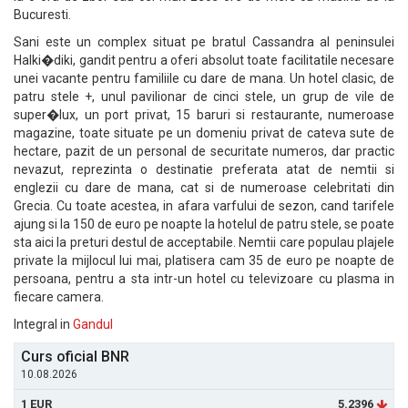
Bucuresti.
Sani este un complex situat pe bratul Cassandra al peninsulei
Halki�diki, gandit pentru a oferi absolut toate facilitatile necesare
unei vacante pentru familiile cu dare de mana. Un hotel clasic, de
patru stele +, unul pavilionar de cinci stele, un grup de vile de
super�lux, un port privat, 15 baruri si restaurante, numeroase
magazine, toate situate pe un domeniu privat de cateva sute de
hectare, pazit de un personal de securitate numeros, dar practic
nevazut, reprezinta o destinatie preferata atat de nemtii si
englezii cu dare de mana, cat si de numeroase celebritati din
Grecia. Cu toate acestea, in afara varfului de sezon, cand tarifele
ajung si la 150 de euro pe noapte la hotelul de patru stele, se poate
sta aici la preturi destul de acceptabile. Nemtii care populau plajele
private la mijlocul lui mai, platisera cam 35 de euro pe noapte de
persoana, pentru a sta intr-un hotel cu televizoare cu plasma in
fiecare camera.
Integral in
Gandul
Curs oficial BNR
10.08.2026
1 EUR
5.2396