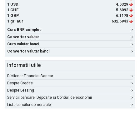
1 USD
4.5329
1 CHF
5.6092
1 GBP
6.1178
1 gr. aur
632.6943
Curs BNR complet
Convertor valutar
Curs valutar banci
Convertor valutar bănci
Informatii utile
Dictionar Financiar-Bancar
Despre Credite
Despre Leasing
Servicii bancare: Depozite si Conturi de economii
Lista bancilor comerciale