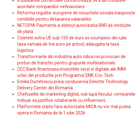
Imobiliarele comerciale concentreaza 54% din creditele
acordate companiilor nefinanciare
Reforma regulilor europene de securitate sociala inaspreste
conditiile pentru detasarea salariatilor
NETOPIA Payments a obtinut autorizatia BNR de institutie
de plata
Coletele extra-UE sub 150 de euro se scumpesc din iulie:
taxa vamala de trei euro pe articol, adaugata la taxa
logistica
Transformarile din industria auto ridica noi provocari de
preturi de transfer pentru grupurile multinationale
CEC Bank finanteaza investitiile verzi si digitale ale IMM-
urilor din productie prin Programul SME Eco-Tech
Emilia Dumitrescu preia conducerea Deloitte Technology
Delivery Center din Romania
Cheltuielile de marketing digital, sub lupa fiscului: companiile
trebuie sa justifice colaborarile cu influencerii
Platformele cripto fara autorizatie MiCA nu vor mai putea
opera in Romania de la 1 iulie 2026