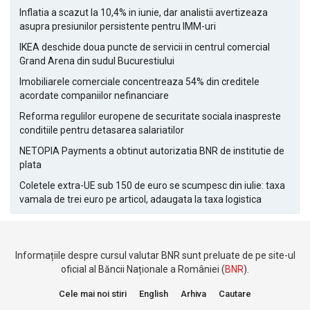
Inflatia a scazut la 10,4% in iunie, dar analistii avertizeaza
asupra presiunilor persistente pentru IMM-uri
IKEA deschide doua puncte de servicii in centrul comercial
Grand Arena din sudul Bucurestiului
Imobiliarele comerciale concentreaza 54% din creditele
acordate companiilor nefinanciare
Reforma regulilor europene de securitate sociala inaspreste
conditiile pentru detasarea salariatilor
NETOPIA Payments a obtinut autorizatia BNR de institutie de
plata
Coletele extra-UE sub 150 de euro se scumpesc din iulie: taxa
vamala de trei euro pe articol, adaugata la taxa logistica
Informațiile despre cursul valutar BNR sunt preluate de pe site-ul
oficial al Băncii Naționale a României (
BNR
).
Cele mai noi stiri
English
Arhiva
Cautare