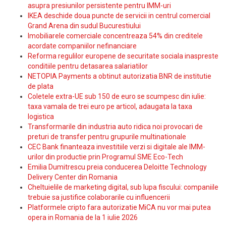
asupra presiunilor persistente pentru IMM-uri
IKEA deschide doua puncte de servicii in centrul comercial
Grand Arena din sudul Bucurestiului
Imobiliarele comerciale concentreaza 54% din creditele
acordate companiilor nefinanciare
Reforma regulilor europene de securitate sociala inaspreste
conditiile pentru detasarea salariatilor
NETOPIA Payments a obtinut autorizatia BNR de institutie
de plata
Coletele extra-UE sub 150 de euro se scumpesc din iulie:
taxa vamala de trei euro pe articol, adaugata la taxa
logistica
Transformarile din industria auto ridica noi provocari de
preturi de transfer pentru grupurile multinationale
CEC Bank finanteaza investitiile verzi si digitale ale IMM-
urilor din productie prin Programul SME Eco-Tech
Emilia Dumitrescu preia conducerea Deloitte Technology
Delivery Center din Romania
Cheltuielile de marketing digital, sub lupa fiscului: companiile
trebuie sa justifice colaborarile cu influencerii
Platformele cripto fara autorizatie MiCA nu vor mai putea
opera in Romania de la 1 iulie 2026