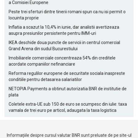
a Comisiei Europene
Peste trei sferturi dintre tinerii romani spun ca nu isi permit o
locuinta proprie
Inflatia a scazut la 10,4% in iunie, dar analistii avertizeaza
asupra presiunilor persistente pentru IMM-uri
IKEA deschide doua puncte de servicii in centrul comercial
Grand Arena din sudul Bucurestiului
Imobiliarele comerciale concentreaza 54% din creditele
acordate companiilor nefinanciare
Reforma regulilor europene de securitate sociala inaspreste
conditiile pentru detasarea salariatilor
NETOPIA Payments a obtinut autorizatia BNR de institutie de
plata
Coletele extra-UE sub 150 de euro se scumpesc din iulie: taxa
vamala de trei euro pe articol, adaugata la taxa logistica
Informațiile despre cursul valutar BNR sunt preluate de pe site-ul