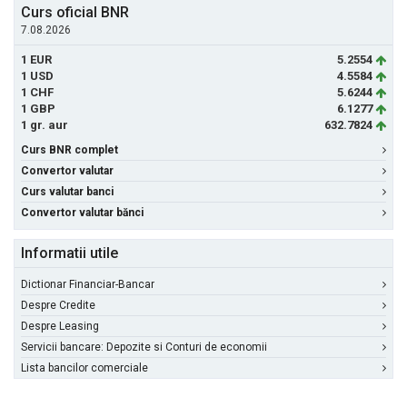
Curs oficial BNR
7.08.2026
1 EUR
5.2554
1 USD
4.5584
1 CHF
5.6244
1 GBP
6.1277
1 gr. aur
632.7824
Curs BNR complet
Convertor valutar
Curs valutar banci
Convertor valutar bănci
Informatii utile
Dictionar Financiar-Bancar
Despre Credite
Despre Leasing
Servicii bancare: Depozite si Conturi de economii
Lista bancilor comerciale