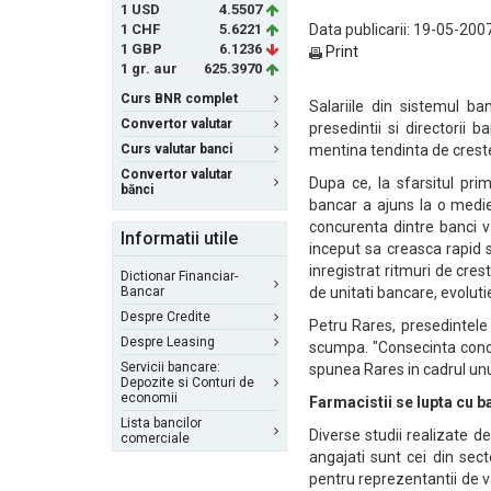
1 USD
4.5507
1 CHF
5.6221
Data publicarii: 19-05-2007
1 GBP
6.1236
Print
1 gr. aur
625.3970
Curs BNR complet
Salariile din sistemul b
Convertor valutar
presedintii si directorii 
Curs valutar banci
mentina tendinta de creste
Convertor valutar
Dupa ce, la sfarsitul prim
bănci
bancar a ajuns la o medie 
concurenta dintre banci v
Informatii utile
inceput sa creasca rapid s
inregistrat ritmuri de cres
Dictionar Financiar-
Bancar
de unitati bancare, evoluti
Despre Credite
Petru Rares, presedintele
Despre Leasing
scumpa. "Consecinta concur
Servicii bancare:
spunea Rares in cadrul un
Depozite si Conturi de
economii
Farmacistii se lupta cu b
Lista bancilor
Diverse studii realizate d
comerciale
angajati sunt cei din sec
pentru reprezentantii de v