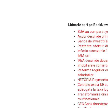
Ultimele stiri pe BankNew
SUA au cumparat yen
Accor deschide prim
Banca de Investitii 
Peste trei sferturi d
Inflatia a scazut la 
IMM-uri
IKEA deschide doua p
Imobiliarele comerc
Reforma regulilor e
salariatilor
NETOPIA Payments a 
Coletele extra-UE su
adaugata la taxa log
Transformarile din i
multinationale
CEC Bank finanteaza 