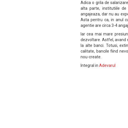
Adica o grila de salarizar
alta parte, institutiile
angajeaza, dar nu au experi
Asta pentru ca, in anul c
agentie are circa 3-4 anga
Iar cea mai mare presiune
dezvoltare. Astfel, avand n
la alte banci. Totusi, e
calitate, bancile fiind ne
nou-create.
Integral in
Adevarul