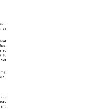
son,
ti sa
nciar
tica,
e au
ar au
lelor
 mai
ile",
atiti
 euro
ment.