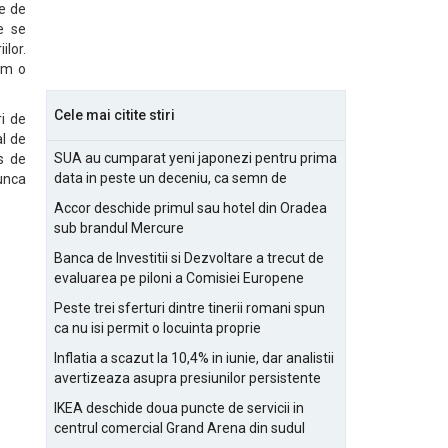
Pe de
e se
ilor.
cum o
Cele mai citite stiri
ri de
al de
SUA au cumparat yeni japonezi pentru prima
s de
data in peste un deceniu, ca semn de
munca
prietenie
Accor deschide primul sau hotel din Oradea
sub brandul Mercure
Banca de Investitii si Dezvoltare a trecut de
evaluarea pe piloni a Comisiei Europene
Peste trei sferturi dintre tinerii romani spun
ca nu isi permit o locuinta proprie
Inflatia a scazut la 10,4% in iunie, dar analistii
avertizeaza asupra presiunilor persistente
pentru IMM-uri
IKEA deschide doua puncte de servicii in
centrul comercial Grand Arena din sudul