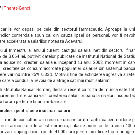
 |
Finante-Banci
ancar le vor depasi pe cele din sectorul farmaceutic. Aproape la uni
bancilor comerciale spun ca, din cauza lipsei de personal, vor fi nevoi
re accelerata a salariilor, noteaza Adevarul.
ului trimestru al anului curent, castigul salarial net din sectorul fina
de 3.064 lei, potrivit datelor publicate de Institutul National de Statis
a aduce noi cresteri salariale. Incepand cu anul 2002, moment in car
i creditele de consum acordate populatiei, salariile din sistemul banc
tere variind intre 25% si 33%. Motivul tine de extinderea agresiva a rete
e care a condus la nevoia de a atrage cat mai multi salariati.
 Institutului Bancar Roman, declara recent ca forta de munca este tot
entei dintre banci va fi cresterea salariilor pana la niveluri insuportab
ui forum pe teme financiar-bancare.
ancherii pentru cele mai mari salarii
e firme de consultanta in resurse umane arata faptul ca cei mai bine pl
torul farmaceutic. In acest domeniu, salariile pornesc de la circa 400
anzari si ajung chiar la peste 4.000 euro pentru pozitii de top-manage