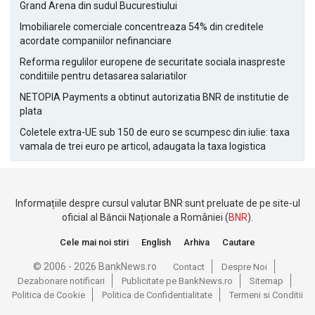
Grand Arena din sudul Bucurestiului
Imobiliarele comerciale concentreaza 54% din creditele
acordate companiilor nefinanciare
Reforma regulilor europene de securitate sociala inaspreste
conditiile pentru detasarea salariatilor
NETOPIA Payments a obtinut autorizatia BNR de institutie de
plata
Coletele extra-UE sub 150 de euro se scumpesc din iulie: taxa
vamala de trei euro pe articol, adaugata la taxa logistica
Informațiile despre cursul valutar BNR sunt preluate de pe site-ul
oficial al Băncii Naționale a României (
BNR
).
Cele mai noi stiri
English
Arhiva
Cautare
© 2006 - 2026 BankNews.ro
Contact
Despre Noi
Dezabonare notificari
Publicitate pe BankNews.ro
Sitemap
Politica de Cookie
Politica de Confidentialitate
Termeni si Conditii