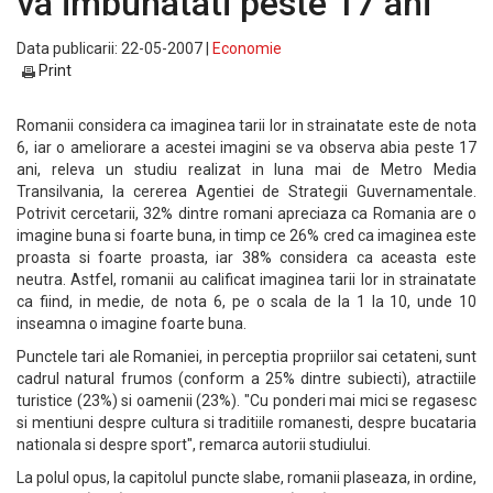
va imbunatati peste 17 ani
Data publicarii: 22-05-2007 |
Economie
Print
Romanii considera ca imaginea tarii lor in strainatate este de nota
6, iar o ameliorare a acestei imagini se va observa abia peste 17
ani, releva un studiu realizat in luna mai de Metro Media
Transilvania, la cererea Agentiei de Strategii Guvernamentale.
Potrivit cercetarii, 32% dintre romani apreciaza ca Romania are o
imagine buna si foarte buna, in timp ce 26% cred ca imaginea este
proasta si foarte proasta, iar 38% considera ca aceasta este
neutra. Astfel, romanii au calificat imaginea tarii lor in strainatate
ca fiind, in medie, de nota 6, pe o scala de la 1 la 10, unde 10
inseamna o imagine foarte buna.
Punctele tari ale Romaniei, in perceptia propriilor sai cetateni, sunt
cadrul natural frumos (conform a 25% dintre subiecti), atractiile
turistice (23%) si oamenii (23%). "Cu ponderi mai mici se regasesc
si mentiuni despre cultura si traditiile romanesti, despre bucataria
nationala si despre sport", remarca autorii studiului.
La polul opus, la capitolul puncte slabe, romanii plaseaza, in ordine,