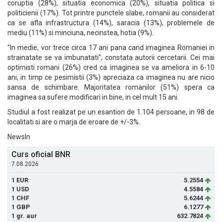
coruptia (28%), situatia economica (20%), situatia politica si
politicienii (17%). Tot printre punctele slabe, romanii au considerat
ca se afla infrastructura (14%), saracia (13%), problemele de
mediu (11%) si minciuna, necinstea, hotia (9%).
"In medie, vor trece circa 17 ani pana cand imaginea Romaniei in
strainatate se va imbunatati", constata autorii cercetarii. Cei mai
optimisti romani (26%) cred ca imaginea se va ameliora in 6-10
ani, in timp ce pesimistii (3%) apreciaza ca imaginea nu are nicio
sansa de schimbare. Majoritatea romanilor (51%) spera ca
imaginea sa sufere modificari in bine, in cel mult 15 ani.
Studiul a fost realizat pe un esantion de 1.104 persoane, in 98 de
localitati si are o marja de eroare de +/-3%.
NewsIn
Curs oficial BNR
7.08.2026
1 EUR
5.2554
1 USD
4.5584
1 CHF
5.6244
1 GBP
6.1277
1 gr. aur
632.7824