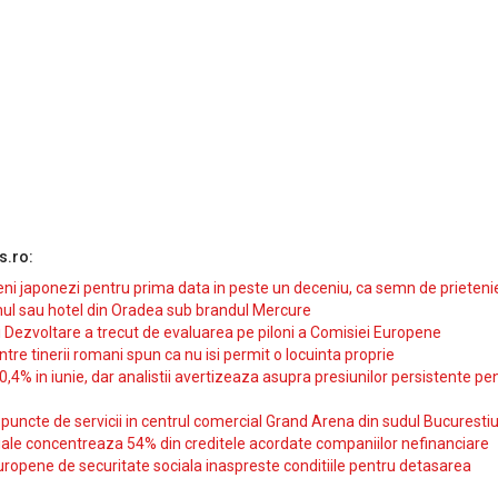
s.ro:
i japonezi pentru prima data in peste un deceniu, ca semn de prieteni
ul sau hotel din Oradea sub brandul Mercure
si Dezvoltare a trecut de evaluarea pe piloni a Comisiei Europene
intre tinerii romani spun ca nu isi permit o locuinta proprie
10,4% in iunie, dar analistii avertizeaza asupra presiunilor persistente pe
uncte de servicii in centrul comercial Grand Arena din sudul Bucurestiu
iale concentreaza 54% din creditele acordate companiilor nefinanciare
uropene de securitate sociala inaspreste conditiile pentru detasarea