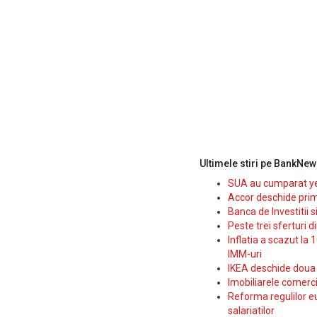
Ultimele stiri pe BankNew
SUA au cumparat yen
Accor deschide prim
Banca de Investitii 
Peste trei sferturi d
Inflatia a scazut la 
IMM-uri
IKEA deschide doua p
Imobiliarele comerc
Reforma regulilor e
salariatilor