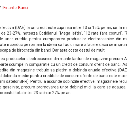
 |
Finante-Banci
fectiva (DAE) la un credit este cuprinsa intre 13 si 15% pe an, iar la m
de 23-27%, noteaza Cotidianul. "Mega Ieftin", "12 rate fara costuri", 
le unor credite pentru cumpararea produselor electrocasnice din ma
toate ii conduc pe romani la ideea ca fac o mare afacere daca se impr
scapa de birocratia din banci. Dar asta costa destul de mult.
ea produselor electrocasnice din marile lanturi de magazine precum Al
rte scumpe in comparatie cu un credit de consum oferit de banci. Ast
redite din magazine trebuie sa platim o dobinda anuala efectiva (DAE
d dobinda medie pentru creditele de consum oferite de banci este mai 
rm datelor BNR). Pentru a ascunde dobinzile efective, magazinele recu
de gaselnite, precum promovarea unor dobinzi mici la care se adauga 
 costul total intre 23 si chiar 27% pe an.