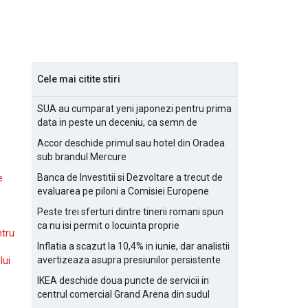
Cele mai citite stiri
SUA au cumparat yeni japonezi pentru prima
data in peste un deceniu, ca semn de
prietenie
Accor deschide primul sau hotel din Oradea
sub brandul Mercure
Banca de Investitii si Dezvoltare a trecut de
e
evaluarea pe piloni a Comisiei Europene
Peste trei sferturi dintre tinerii romani spun
ca nu isi permit o locuinta proprie
ntru
Inflatia a scazut la 10,4% in iunie, dar analistii
avertizeaza asupra presiunilor persistente
lui
pentru IMM-uri
IKEA deschide doua puncte de servicii in
centrul comercial Grand Arena din sudul