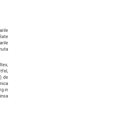
arile
"Rate
rile
umuta
tex,
fel,
) de
mica
rg in
insa