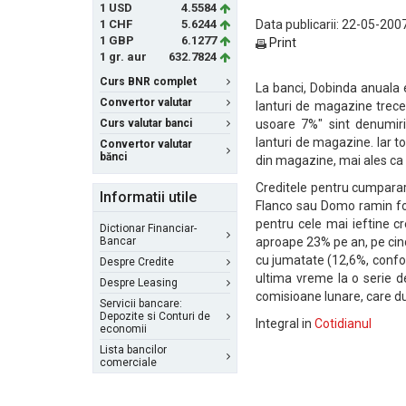
1 USD
4.5584
1 CHF
5.6244
Data publicarii: 22-05-2007
1 GBP
6.1277
Print
1 gr. aur
632.7824
Curs BNR complet
La banci, Dobinda anuala e
Convertor valutar
lanturi de magazine trece 
Curs valutar banci
usoare 7%" sint denumiri
lanturi de magazine. Iar 
Convertor valutar
bănci
din magazine, mai ales ca 
Creditele pentru cumparar
Informatii utile
Flanco sau Domo ramin foa
pentru cele mai ieftine c
Dictionar Financiar-
Bancar
aproape 23% pe an, pe cin
cu jumatate (12,6%, confo
Despre Credite
ultima vreme la o serie 
Despre Leasing
comisioane lunare, care duc
Servicii bancare:
Depozite si Conturi de
Integral in
Cotidianul
economii
Lista bancilor
comerciale