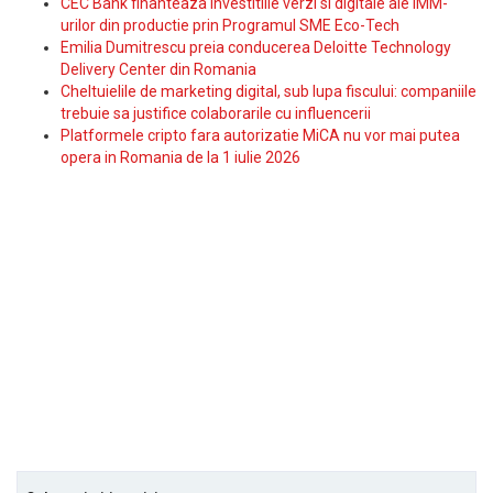
CEC Bank finanteaza investitiile verzi si digitale ale IMM-
urilor din productie prin Programul SME Eco-Tech
Emilia Dumitrescu preia conducerea Deloitte Technology
Delivery Center din Romania
Cheltuielile de marketing digital, sub lupa fiscului: companiile
trebuie sa justifice colaborarile cu influencerii
Platformele cripto fara autorizatie MiCA nu vor mai putea
opera in Romania de la 1 iulie 2026