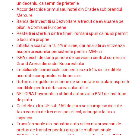
un deceniu, ca semn de prietenie
Accor deschide primul sau hotel din Oradea sub brandul
Mercure
Banca de Investitii si Dezvoltare a trecut de evaluarea pe
piloni a Comisiei Europene
Peste trei sferturi dintre tinerii romani spun ca nu isi permit
o locuinta proprie
Inflatia a scazut la 10,4% in iunie, dar analistii avertizeaza
asupra presiunilor persistente pentru IMM-uri
IKEA deschide doua puncte de servicii in centrul comercial
Grand Arena din sudul Bucurestiului
Imobiliarele comerciale concentreaza 54% din creditele
acordate companiilor nefinanciare
Reforma regulilor europene de securitate sociala inaspreste
conditiile pentru detasarea salariatilor
NETOPIA Payments a obtinut autorizatia BNR de institutie
de plata
Coletele extra-UE sub 150 de euro se scumpesc din iulie:
taxa vamala de trei euro pe articol, adaugata la taxa
logistica
Transformarile din industria auto ridica noi provocari de
preturi de transfer pentru grupurile multinationale