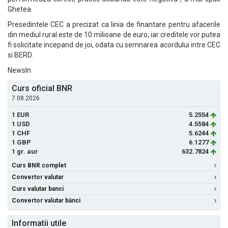
Ghetea.
Presedintele CEC a precizat ca linia de finantare pentru afacerile
din mediul rural este de 10 milioane de euro, iar creditele vor putea
fi solicitate incepand de joi, odata cu semnarea acordului intre CEC
si BERD.
NewsIn
Curs oficial BNR
7.08.2026
1 EUR
5.2554
1 USD
4.5584
1 CHF
5.6244
1 GBP
6.1277
1 gr. aur
632.7824
Curs BNR complet
Convertor valutar
Curs valutar banci
Convertor valutar bănci
Informatii utile