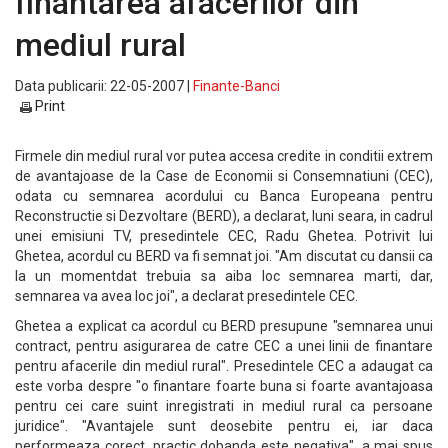
finantarea afacerilor din
mediul rural
Data publicarii: 22-05-2007 |
Finante-Banci
Print
Firmele din mediul rural vor putea accesa credite in conditii extrem
de avantajoase de la Case de Economii si Consemnatiuni (CEC),
odata cu semnarea acordului cu Banca Europeana pentru
Reconstructie si Dezvoltare (BERD), a declarat, luni seara, in cadrul
unei emisiuni TV, presedintele CEC, Radu Ghetea. Potrivit lui
Ghetea, acordul cu BERD va fi semnat joi. "Am discutat cu dansii ca
la un momentdat trebuia sa aiba loc semnarea marti, dar,
semnarea va avea loc joi", a declarat presedintele CEC.
Ghetea a explicat ca acordul cu BERD presupune "semnarea unui
contract, pentru asigurarea de catre CEC a unei linii de finantare
pentru afacerile din mediul rural". Presedintele CEC a adaugat ca
este vorba despre "o finantare foarte buna si foarte avantajoasa
pentru cei care suint inregistrati in mediul rural ca persoane
juridice". "Avantajele sunt deosebite pentru ei, iar daca
performeaza corect, practic dobanda este negativa", a mai spus