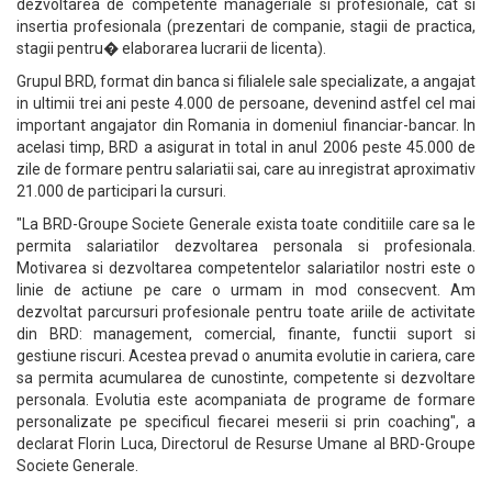
dezvoltarea de competente manageriale si profesionale, cat si
insertia profesionala (prezentari de companie, stagii de practica,
stagii pentru� elaborarea lucrarii de licenta).
Grupul BRD, format din banca si filialele sale specializate, a angajat
in ultimii trei ani peste 4.000 de persoane, devenind astfel cel mai
important angajator din Romania in domeniul financiar-bancar. In
acelasi timp, BRD a asigurat in total in anul 2006 peste 45.000 de
zile de formare pentru salariatii sai, care au inregistrat aproximativ
21.000 de participari la cursuri.
"La BRD-Groupe Societe Generale exista toate conditiile care sa le
permita salariatilor dezvoltarea personala si profesionala.
Motivarea si dezvoltarea competentelor salariatilor nostri este o
linie de actiune pe care o urmam in mod consecvent. Am
dezvoltat parcursuri profesionale pentru toate ariile de activitate
din BRD: management, comercial, finante, functii suport si
gestiune riscuri. Acestea prevad o anumita evolutie in cariera, care
sa permita acumularea de cunostinte, competente si dezvoltare
personala. Evolutia este acompaniata de programe de formare
personalizate pe specificul fiecarei meserii si prin coaching", a
declarat Florin Luca, Directorul de Resurse Umane al BRD-Groupe
Societe Generale.