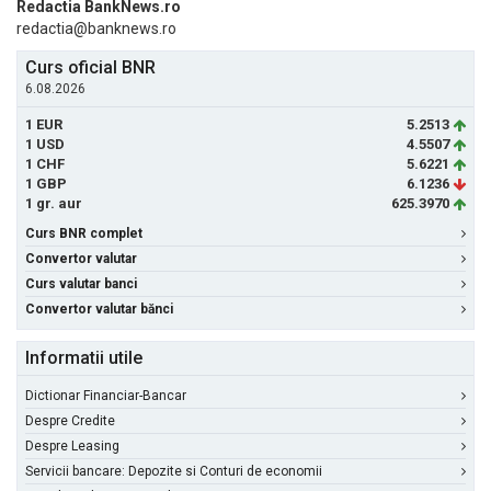
Redactia BankNews.ro
redactia@banknews.ro
Curs oficial BNR
6.08.2026
1 EUR
5.2513
1 USD
4.5507
1 CHF
5.6221
1 GBP
6.1236
1 gr. aur
625.3970
Curs BNR complet
Convertor valutar
Curs valutar banci
Convertor valutar bănci
Informatii utile
Dictionar Financiar-Bancar
Despre Credite
Despre Leasing
Servicii bancare: Depozite si Conturi de economii