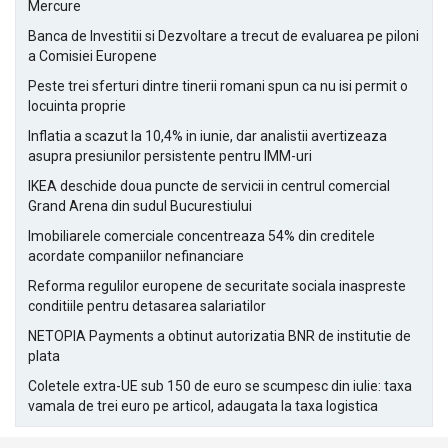
Mercure
Banca de Investitii si Dezvoltare a trecut de evaluarea pe piloni
a Comisiei Europene
Peste trei sferturi dintre tinerii romani spun ca nu isi permit o
locuinta proprie
Inflatia a scazut la 10,4% in iunie, dar analistii avertizeaza
asupra presiunilor persistente pentru IMM-uri
IKEA deschide doua puncte de servicii in centrul comercial
Grand Arena din sudul Bucurestiului
Imobiliarele comerciale concentreaza 54% din creditele
acordate companiilor nefinanciare
Reforma regulilor europene de securitate sociala inaspreste
conditiile pentru detasarea salariatilor
NETOPIA Payments a obtinut autorizatia BNR de institutie de
plata
Coletele extra-UE sub 150 de euro se scumpesc din iulie: taxa
vamala de trei euro pe articol, adaugata la taxa logistica