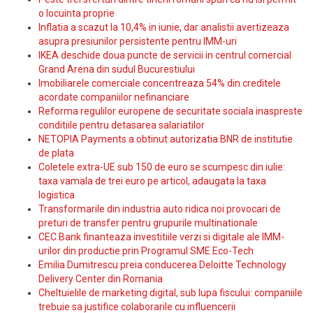
o locuinta proprie
Inflatia a scazut la 10,4% in iunie, dar analistii avertizeaza
asupra presiunilor persistente pentru IMM-uri
IKEA deschide doua puncte de servicii in centrul comercial
Grand Arena din sudul Bucurestiului
Imobiliarele comerciale concentreaza 54% din creditele
acordate companiilor nefinanciare
Reforma regulilor europene de securitate sociala inaspreste
conditiile pentru detasarea salariatilor
NETOPIA Payments a obtinut autorizatia BNR de institutie
de plata
Coletele extra-UE sub 150 de euro se scumpesc din iulie:
taxa vamala de trei euro pe articol, adaugata la taxa
logistica
Transformarile din industria auto ridica noi provocari de
preturi de transfer pentru grupurile multinationale
CEC Bank finanteaza investitiile verzi si digitale ale IMM-
urilor din productie prin Programul SME Eco-Tech
Emilia Dumitrescu preia conducerea Deloitte Technology
Delivery Center din Romania
Cheltuielile de marketing digital, sub lupa fiscului: companiile
trebuie sa justifice colaborarile cu influencerii