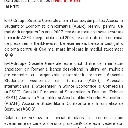
Data publicarii: 22-05-2007 |
Finante-Banci
Print
BRD-Groupe Societe Generale a primit astazi, din partea Asociatiei
Studentilor Economisti din Romania (ASER), premiul pentru "Cel
mai dorit angajator" in anul 2007, cea de-a treia distinctie acordata
bancii de ASER incepand din anul 2004, se arata intr-un comunicat
de presa remis BankNews.ro. De asemenea, banca a castigat si
diploma pentru � Cea mai mare implicare in mediul studentesc
�.�
BRD-Groupe Societe Generale este unul dintre cei mai activi
angajatori din Romania, banca dezvoltand in ultimii ani multiple
parteneriate cu organizatii studentesti precum Asociatia
Studentilor Economisti din Romania (ASER), Asociatia
Internationala a Studentilor in Stiinte Economice si Comerciale
(AIESEC), Consiliul European al Studentilor in Facultati Tehnice
(BEST), Asociatia Studentilor si Absolventilor Filierelor Francofone
(ASAFF), Asociatia Studentilor in Contabilitate si Informatica de
Gestiune (ASCIG).
Colaborarile vizeaza in special derularea in comun a unor
evenimente de cariera si a unor proiecte� care au in vedere atat