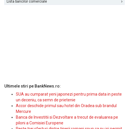
Lista bancilor comerciale
Ultimele stiri pe BankNews.ro:
SUA au cumparat yeni japonezi pentru prima data in peste
un deceniu, ca semn de prietenie
Accor deschide primul sau hotel din Oradea sub brandul
Mercure
Banca de Investitii si Dezvoltare a trecut de evaluarea pe
piloni a Comisiei Europene
Peste trei sferturi dintre tinerii romani spun ca nu isi permit