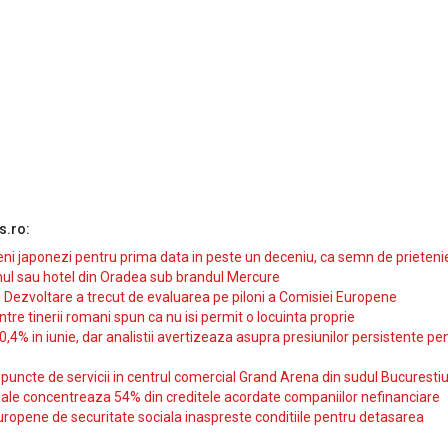
s.ro:
i japonezi pentru prima data in peste un deceniu, ca semn de prieteni
ul sau hotel din Oradea sub brandul Mercure
si Dezvoltare a trecut de evaluarea pe piloni a Comisiei Europene
intre tinerii romani spun ca nu isi permit o locuinta proprie
10,4% in iunie, dar analistii avertizeaza asupra presiunilor persistente pe
uncte de servicii in centrul comercial Grand Arena din sudul Bucurestiu
iale concentreaza 54% din creditele acordate companiilor nefinanciare
uropene de securitate sociala inaspreste conditiile pentru detasarea