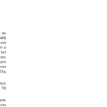
e din
. MKB
resti
i si
i Sef
ate,
 prin
vice
luj,
lyst,
 TBI
oada.
acces