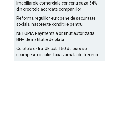
Bucurestiului
Imobiliarele comerciale concentreaza 54%
din creditele acordate companiilor
nefinanciare
Reforma regulilor europene de securitate
sociala inaspreste conditiile pentru
detasarea salariatilor
NETOPIA Payments a obtinut autorizatia
BNR de institutie de plata
Coletele extra-UE sub 150 de euro se
scumpesc din iulie: taxa vamala de trei euro
pe articol, adaugata la taxa logistica