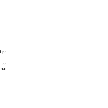
ti pe
le de
mail