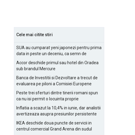
Cele mai citite stiri
SUA au cumparat yeni japonezi pentru prima
data in peste un deceniu, ca semn de
prietenie
Accor deschide primul sau hotel din Oradea
sub brandul Mercure
Banca de Investitii si Dezvoltare a trecut de
evaluarea pe piloni a Comisiei Europene
Peste trei sferturi dintre tinerii romani spun
ca nu isi permit o locuinta proprie
Inflatia a scazut la 10,4% in iunie, dar analistii
avertizeaza asupra presiunilor persistente
pentru IMM-uri
IKEA deschide doua puncte de servicii in
centrul comercial Grand Arena din sudul