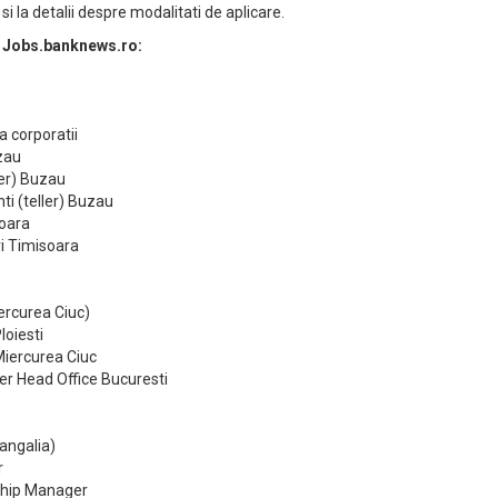
 si la detalii despre modalitati de aplicare.
e Jobs.banknews.ro:
a corporatii
zau
ller) Buzau
nti (teller) Buzau
soara
ri Timisoara
ercurea Ciuc)
loiesti
Miercurea Ciuc
r Head Office Bucuresti
angalia)
r
ship Manager