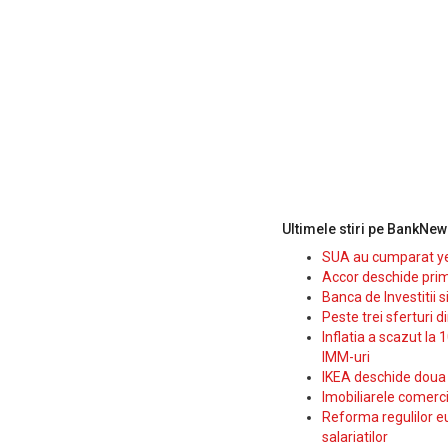
Ultimele stiri pe BankNew
SUA au cumparat yen
Accor deschide prim
Banca de Investitii 
Peste trei sferturi d
Inflatia a scazut la 
IMM-uri
IKEA deschide doua p
Imobiliarele comerc
Reforma regulilor e
salariatilor