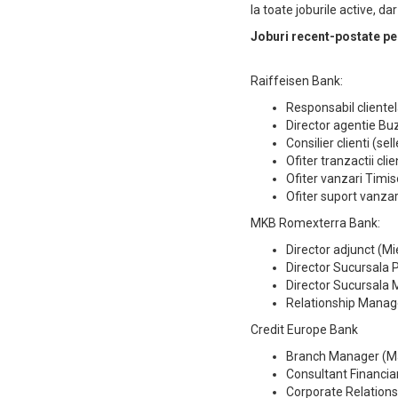
la toate joburile active, dar
Joburi recent-postate p
Raiffeisen Bank:
Responsabil clientel
Director agentie Bu
Consilier clienti (se
Ofiter tranzactii clie
Ofiter vanzari Timi
Ofiter suport vanza
MKB Romexterra Bank:
Director adjunct (Mi
Director Sucursala P
Director Sucursala 
Relationship Manage
Credit Europe Bank
Branch Manager (M
Consultant Financia
Corporate Relation