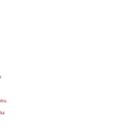
e
ntru
lui