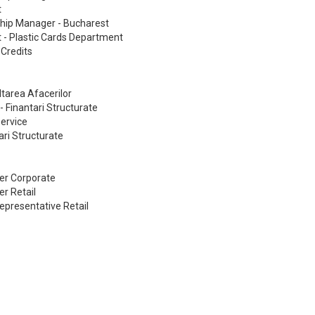
t
ship Manager - Bucharest
t - Plastic Cards Department
Credits
ltarea Afacerilor
 - Finantari Structurate
Service
ari Structurate
er Corporate
r Retail
presentative Retail