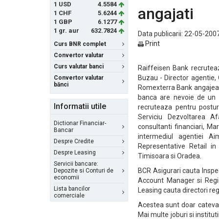
1 USD
4.5584
angajati
1 CHF
5.6244
1 GBP
6.1277
1 gr. aur
632.7824
Data publicarii: 22-05-2007
Print
Curs BNR complet
Convertor valutar
Curs valutar banci
Raiffeisen Bank recruteaz
Buzau - Director agentie, O
Convertor valutar
bănci
Romexterra Bank angajeaza 
banca are nevoie de un 
Informatii utile
recruteaza pentru posturi
Serviciu Dezvoltarea Af
Dictionar Financiar-
consultanti financiari, Ma
Bancar
intermediul agentiei A
Despre Credite
Representative Retail in 
Despre Leasing
Timisoara si Oradea.
Servicii bancare:
BCR Asigurari cauta Inspec
Depozite si Conturi de
economii
Account Manager si Regi
Lista bancilor
Leasing cauta directori reg
comerciale
Acestea sunt doar cateva d
Mai multe joburi si institut