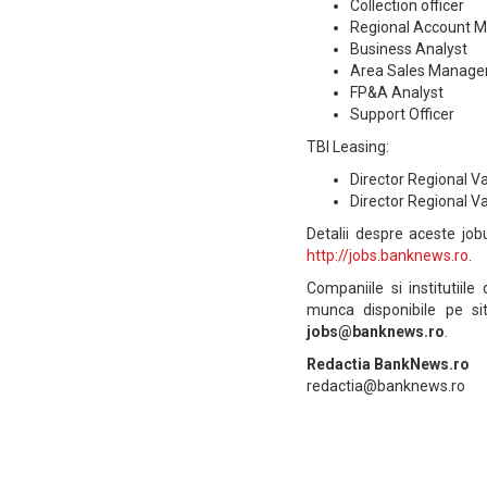
Collection officer
Regional Account 
Business Analyst
Area Sales Manager
FP&A Analyst
Support Officer
TBI Leasing:
Director Regional V
Director Regional Va
Detalii despre aceste jobu
http://jobs.banknews.ro
.
Companiile si institutiile
munca disponibile pe si
jobs@banknews.ro
.
Redactia BankNews.ro
redactia@banknews.ro