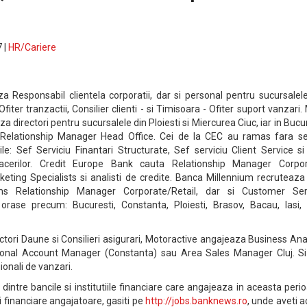
 |
HR/Cariere
a Responsabil clientela corporatii, dar si personal pentru sucursalel
fiter tranzactii, Consilier clienti - si Timisoara - Ofiter suport vanzari
directori pentru sucursalele din Ploiesti si Miercurea Ciuc, iar in Bucu
Relationship Manager Head Office. Cei de la CEC au ramas fara sef
le: Sef Serviciu Finantari Structurate, Sef serviciu Client Service s
acerilor. Credit Europe Bank cauta Relationship Manager Corpor
rketing Specialists si analisti de credite. Banca Millennium recruteaza
ims Relationship Manager Corporate/Retail, dar si Customer Ser
orase precum: Bucuresti, Constanta, Ploiesti, Brasov, Bacau, Iasi, C
tori Daune si Consilieri asigurari, Motoractive angajeaza Business Ana
onal Account Manager (Constanta) sau Area Sales Manager Cluj. Si
ionali de vanzari.
intre bancile si institutiile financiare care angajeaza in aceasta peri
ii financiare angajatoare, gasiti pe
http://jobs.banknews.ro
, unde aveti 