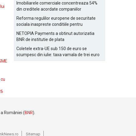
Bucurestiului
Imobiliarele comerciale concentreaza 54%
lui
din creditele acordate companiilor
nefinanciare
Reforma regulilor europene de securitate
sociala inaspreste conditiile pentru
detasarea salariatilor
NETOPIA Payments a obtinut autorizatia
BNR de institutie de plata
Coletele extra-UE sub 150 de euro se
scumpesc din iulie: taxa vamala de trei euro
pe articol, adaugata la taxa logistica
 SME
 cu
26
e a României (
BNR
).
BankNews.ro
Sitemap