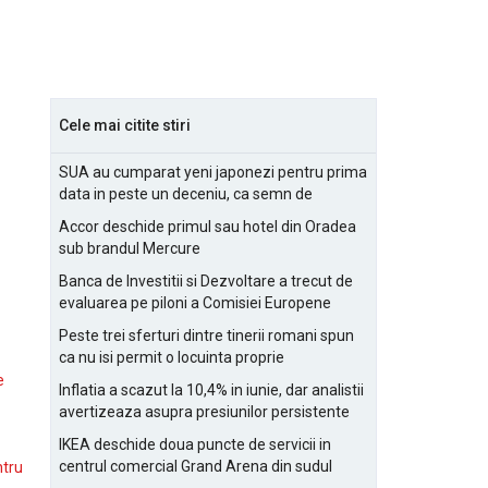
Cele mai citite stiri
SUA au cumparat yeni japonezi pentru prima
data in peste un deceniu, ca semn de
prietenie
Accor deschide primul sau hotel din Oradea
sub brandul Mercure
Banca de Investitii si Dezvoltare a trecut de
evaluarea pe piloni a Comisiei Europene
Peste trei sferturi dintre tinerii romani spun
ca nu isi permit o locuinta proprie
e
Inflatia a scazut la 10,4% in iunie, dar analistii
avertizeaza asupra presiunilor persistente
pentru IMM-uri
IKEA deschide doua puncte de servicii in
centrul comercial Grand Arena din sudul
ntru