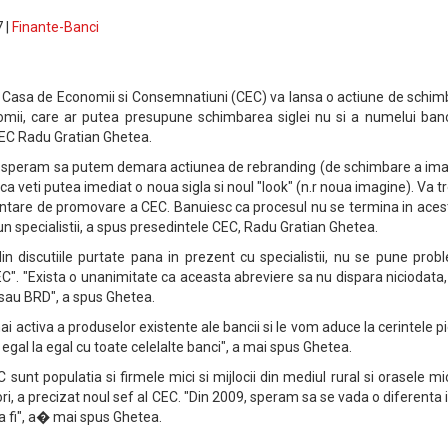
 |
Finante-Banci
 Casa de Economii si Consemnatiuni (CEC) va lansa o actiune de schim
omii, care ar putea presupune schimbarea siglei nu si a numelui banci
CEC Radu Gratian Ghetea.
 speram sa putem demara actiunea de rebranding (de schimbare a imag
a veti putea imediat o noua sigla si noul "look" (n.r noua imagine). Va t
ntare de promovare a CEC. Banuiesc ca procesul nu se termina in acest
un specialistii, a spus presedintele CEC, Radu Gratian Ghetea.
n discutiile purtate pana in prezent cu specialistii, nu se pune prob
C". "Exista o unanimitate ca aceasta abreviere sa nu dispara niciodata
 sau BRD", a spus Ghetea.
activa a produselor existente ale bancii si le vom aduce la cerintele pi
egal la egal cu toate celelalte banci", a mai spus Ghetea.
EC sunt populatia si firmele mici si mijlocii din mediul rural si orasele mi
ri, a precizat noul sef al CEC. "Din 2009, speram sa se vada o diferenta 
va fi", a� mai spus Ghetea.