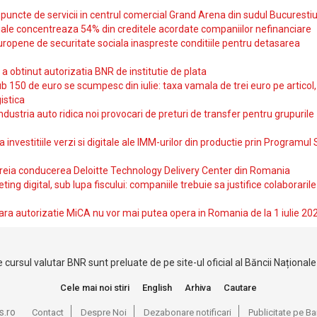
uncte de servicii in centrul comercial Grand Arena din sudul Bucurestiu
iale concentreaza 54% din creditele acordate companiilor nefinanciare
uropene de securitate sociala inaspreste conditiile pentru detasarea
obtinut autorizatia BNR de institutie de plata
b 150 de euro se scumpesc din iulie: taxa vamala de trei euro pe articol,
istica
ndustria auto ridica noi provocari de preturi de transfer pentru grupurile
investitiile verzi si digitale ale IMM-urilor din productie prin Programul
reia conducerea Deloitte Technology Delivery Center din Romania
ting digital, sub lupa fiscului: companiile trebuie sa justifice colaborarile
ara autorizatie MiCA nu vor mai putea opera in Romania de la 1 iulie 20
 cursul valutar BNR sunt preluate de pe site-ul oficial al Băncii Național
Cele mai noi stiri
English
Arhiva
Cautare
s.ro
Contact
Despre Noi
Dezabonare notificari
Publicitate pe 