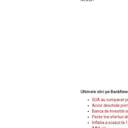
Ultimele stiri pe BankNew
SUA au cumparat yen
Accor deschide prim
Banca de Investitii 
Peste trei sferturi d
Inflatia a scazut la 