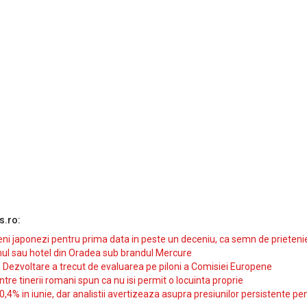
s.ro:
i japonezi pentru prima data in peste un deceniu, ca semn de prieteni
ul sau hotel din Oradea sub brandul Mercure
si Dezvoltare a trecut de evaluarea pe piloni a Comisiei Europene
intre tinerii romani spun ca nu isi permit o locuinta proprie
10,4% in iunie, dar analistii avertizeaza asupra presiunilor persistente pe