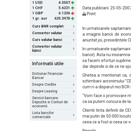
1 USD
4.5507
1 CHF
5.6221
Data publicarii: 25-05-2007
1 GBP
6.1236
Print
1 gr. aur
625.3970
Curs BNR complet
In urmatoarele saptamani
Convertor valutar
a imaginii bancii de econ
Curs valutar banci
anuntat joi, presedintele 
Convertor valutar
In urmatoarele saptamani
bănci
bancii). Asta nu inseamna c
sa facem eforturi suplime
Informatii utile
dar depinde si de ce ne sp
Dictionar Financiar-
Ghetea a mentionat ca, di
Bancar
schimbarii acronimului "CE
Despre Credite
cum n-a disparut nici BCR
Despre Leasing
"Vom face o promovare mai 
Servicii bancare:
ca sa putem concura de la 
Depozite si Conturi de
economii
Clientii tinta definiti de C
Lista bancilor
mai putin de 50.000 locuito
comerciale
ceea ce a fost si ceea ce 
NewsIn