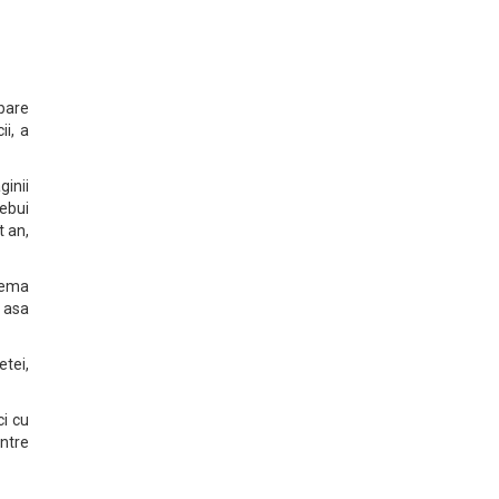
bare
i, a
inii
rebui
 an,
lema
, asa
etei,
ci cu
intre