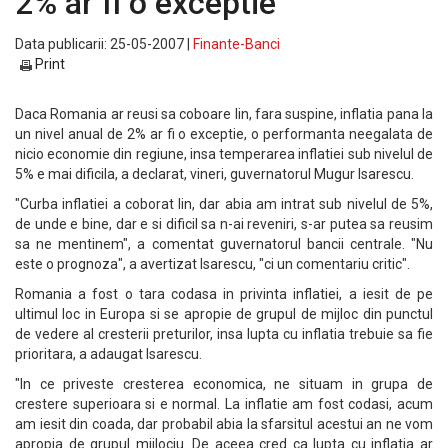
2% ar fi o exceptie
Data publicarii: 25-05-2007 |
Finante-Banci
Print
Daca Romania ar reusi sa coboare lin, fara suspine, inflatia pana la
un nivel anual de 2% ar fi o exceptie, o performanta neegalata de
nicio economie din regiune, insa temperarea inflatiei sub nivelul de
5% e mai dificila, a declarat, vineri, guvernatorul Mugur Isarescu.
"Curba inflatiei a coborat lin, dar abia am intrat sub nivelul de 5%,
de unde e bine, dar e si dificil sa n-ai reveniri, s-ar putea sa reusim
sa ne mentinem", a comentat guvernatorul bancii centrale. "Nu
este o prognoza", a avertizat Isarescu, "ci un comentariu critic".
Romania a fost o tara codasa in privinta inflatiei, a iesit de pe
ultimul loc in Europa si se apropie de grupul de mijloc din punctul
de vedere al cresterii preturilor, insa lupta cu inflatia trebuie sa fie
prioritara, a adaugat Isarescu.
"In ce priveste cresterea economica, ne situam in grupa de
crestere superioara si e normal. La inflatie am fost codasi, acum
am iesit din coada, dar probabil abia la sfarsitul acestui an ne vom
apropia de grupul mijlociu. De aceea cred ca lupta cu inflatia ar