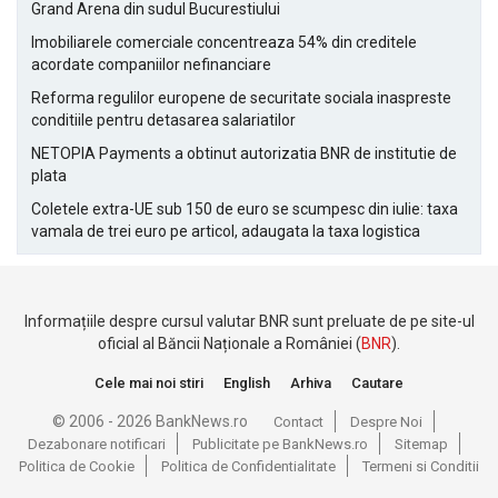
Grand Arena din sudul Bucurestiului
Imobiliarele comerciale concentreaza 54% din creditele
acordate companiilor nefinanciare
Reforma regulilor europene de securitate sociala inaspreste
conditiile pentru detasarea salariatilor
NETOPIA Payments a obtinut autorizatia BNR de institutie de
plata
Coletele extra-UE sub 150 de euro se scumpesc din iulie: taxa
vamala de trei euro pe articol, adaugata la taxa logistica
Informațiile despre cursul valutar BNR sunt preluate de pe site-ul
oficial al Băncii Naționale a României (
BNR
).
Cele mai noi stiri
English
Arhiva
Cautare
© 2006 - 2026 BankNews.ro
Contact
Despre Noi
Dezabonare notificari
Publicitate pe BankNews.ro
Sitemap
Politica de Cookie
Politica de Confidentialitate
Termeni si Conditii