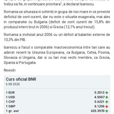
trebui sa fie, in continuare prioritara", a declarat Isarescu.
Romania se situeaza in schimb in grupa de risc mare in ce priveste
deficitul de cont curent, dar nu este o situatie exagerata, mai ales
in comparatie cu Bulgaria (deficit de cont curent de 15,8% din
produsul intern brut in 2006) si Grecia (12,1% anul trecut).
Romania a incheiat anul 2006 cu un deficit al balantei externe de
10,3% din PIB.
Isarescu a facut o comparatie macroeconomica intre tari care au
aderat recent la Uniunea Europeana, ca Bulgaria, Cehia, Poonia,
Slovacia si Ungaria, dar si cu tari mai vechi membre, ca Grecia,
Spania si Portugalia.
NewsIn
Curs oficial BNR
6.08.2026
1 EUR
5.2513
1 USD
4.5507
1 CHF
5.6221
1 GBP
6.1236
1 gr. aur
625.3970