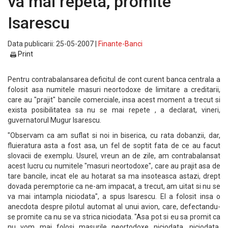
va mai repeta, promite
Isarescu
Data publicarii: 25-05-2007 |
Finante-Banci
Print
Pentru contrabalansarea deficitul de cont curent banca centrala a
folosit asa numitele masuri neortodoxe de limitare a creditarii,
care au "prajit" bancile comerciale, insa acest moment a trecut si
exista posibilitatea sa nu se mai repete , a declarat, vineri,
guvernatorul Mugur Isarescu.
"Observam ca am suflat si noi in biserica, cu rata dobanzii, dar,
fluieratura asta a fost asa, un fel de soptit fata de ce au facut
slovacii de exemplu. Usurel, vreun an de zile, am contrabalansat
acest lucru cu numitele "masuri neortodoxe", care au prajit asa de
tare bancile, incat ele au hotarat sa ma insoteasca astazi, drept
dovada peremptorie ca ne-am impacat, a trecut, am uitat si nu se
va mai intampla niciodata", a spus Isarescu. El a folosit insa o
anecdota despre pilotul automat al unui avion, care, defectandu-
se promite ca nu se va strica niciodata. "Asa pot si eu sa promit ca
nu vom mai folosi masurile neortodoxe niciodata, niciodata,