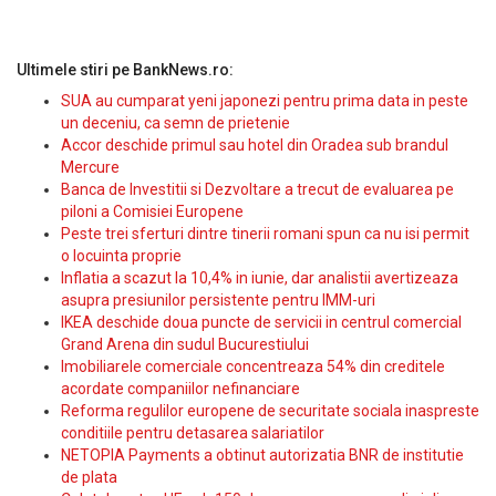
Ultimele stiri pe BankNews.ro:
SUA au cumparat yeni japonezi pentru prima data in peste
un deceniu, ca semn de prietenie
Accor deschide primul sau hotel din Oradea sub brandul
Mercure
Banca de Investitii si Dezvoltare a trecut de evaluarea pe
piloni a Comisiei Europene
Peste trei sferturi dintre tinerii romani spun ca nu isi permit
o locuinta proprie
Inflatia a scazut la 10,4% in iunie, dar analistii avertizeaza
asupra presiunilor persistente pentru IMM-uri
IKEA deschide doua puncte de servicii in centrul comercial
Grand Arena din sudul Bucurestiului
Imobiliarele comerciale concentreaza 54% din creditele
acordate companiilor nefinanciare
Reforma regulilor europene de securitate sociala inaspreste
conditiile pentru detasarea salariatilor
NETOPIA Payments a obtinut autorizatia BNR de institutie
de plata