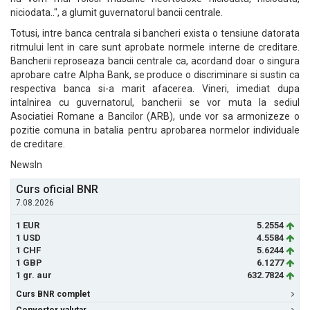
niciodata..", a glumit guvernatorul bancii centrale.
Totusi, intre banca centrala si bancheri exista o tensiune datorata
ritmului lent in care sunt aprobate normele interne de creditare.
Bancherii reproseaza bancii centrale ca, acordand doar o singura
aprobare catre Alpha Bank, se produce o discriminare si sustin ca
respectiva banca si-a marit afacerea. Vineri, imediat dupa
intalnirea cu guvernatorul, bancherii se vor muta la sediul
Asociatiei Romane a Bancilor (ARB), unde vor sa armonizeze o
pozitie comuna in batalia pentru aprobarea normelor individuale
de creditare.
NewsIn
Curs oficial BNR
7.08.2026
1 EUR
5.2554
1 USD
4.5584
1 CHF
5.6244
1 GBP
6.1277
1 gr. aur
632.7824
Curs BNR complet