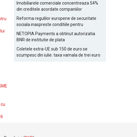
Bucurestiului
Imobiliarele comerciale concentreaza 54%
din creditele acordate companiilor
nefinanciare
Reforma regulilor europene de securitate
ntru
sociala inaspreste conditiile pentru
detasarea salariatilor
lui
NETOPIA Payments a obtinut autorizatia
BNR de institutie de plata
Coletele extra-UE sub 150 de euro se
scumpesc din iulie: taxa vamala de trei euro
pe articol, adaugata la taxa logistica
 SME
 cu
26