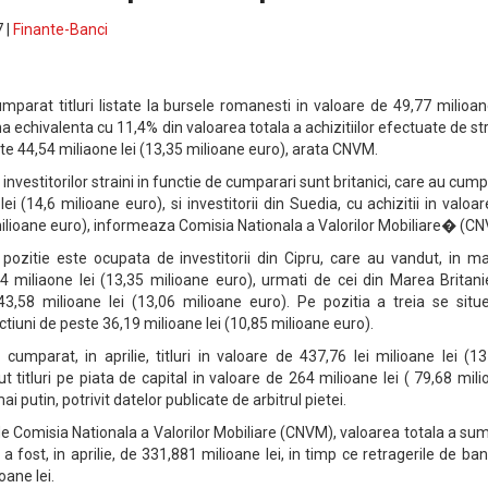
 |
Finante-Banci
cumparat titluri listate la bursele romanesti in valoare de 49,77 milioan
 echivalenta cu 11,4% din valoarea totala a achizitiilor efectuate de str
ste 44,54 miliaone lei (13,35 milioane euro), arata CNVM.
 investitorilor straini in functie de cumparari sunt britanici, care au cum
ei (14,6 milioane euro), si investitorii din Suedia, cu achizitii in valoa
milioane euro), informeaza Comisia Nationala a Valorilor Mobiliare� (C
 pozitie este ocupata de investitorii din Cipru, care au vandut, in ma
54 miliaone lei (13,35 milioane euro), urmati de cei din Marea Britan
43,58 milioane lei (13,06 milioane euro). Pe pozitia a treia se situ
ctiuni de peste 36,19 milioane lei (10,85 milioane euro).
u cumparat, in aprilie, titluri in valoare de 437,76 lei milioane lei (1
t titluri pe piata de capital in valoare de 264 milioane lei ( 79,68 mil
ai putin, potrivit datelor publicate de arbitrul pietei.
 de Comisia Nationala a Valorilor Mobiliare (CNVM), valoarea totala a su
 a fost, in aprilie, de 331,881 milioane lei, in timp ce retragerile de ban
oane lei.