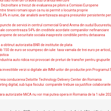
ul sau hotel din Oradea sub brandul Mercure
si Dezvoltare a trecut de evaluarea pe piloni a Comisiei Europene
intre tinerii romani spun ca nu isi permit o locuinta proprie
10,4% in iunie, dar analistii avertizeaza asupra presiunilor persistente pe
uncte de servicii in centrul comercial Grand Arena din sudul Bucurestiu
iale concentreaza 54% din creditele acordate companiilor nefinanciare
uropene de securitate sociala inaspreste conditiile pentru detasarea
obtinut autorizatia BNR de institutie de plata
b 150 de euro se scumpesc din iulie: taxa vamala de trei euro pe articol,
istica
ndustria auto ridica noi provocari de preturi de transfer pentru grupurile
investitiile verzi si digitale ale IMM-urilor din productie prin Programul
reia conducerea Deloitte Technology Delivery Center din Romania
ting digital, sub lupa fiscului: companiile trebuie sa justifice colaborarile
ara autorizatie MiCA nu vor mai putea opera in Romania de la 1 iulie 20