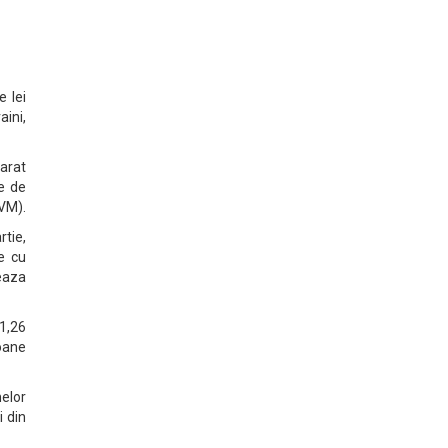
e lei
aini,
parat
re de
NVM).
rtie,
ie cu
eaza
31,26
ioane
melor
i din