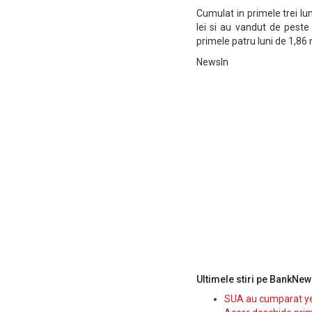
Cumulat in primele trei luni
lei si au vandut de peste 
primele patru luni de 1,86 
NewsIn
Ultimele stiri pe BankNew
SUA au cumparat yen