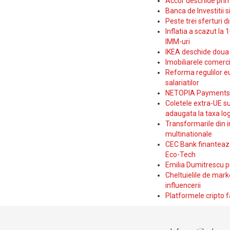
Accor deschide prim
Banca de Investitii 
Peste trei sferturi d
Inflatia a scazut la 
IMM-uri
IKEA deschide doua p
Imobiliarele comerc
Reforma regulilor e
salariatilor
NETOPIA Payments a 
Coletele extra-UE su
adaugata la taxa log
Transformarile din i
multinationale
CEC Bank finanteaza 
Eco-Tech
Emilia Dumitrescu p
Cheltuielile de marke
influencerii
Platformele cripto f