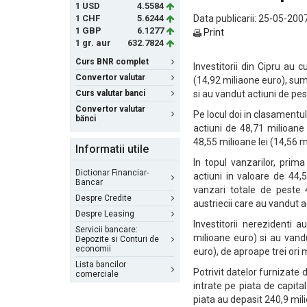
1 USD
4.5584
1 CHF
5.6244
Data publicarii: 25-05-2007
1 GBP
6.1277
Print
1 gr. aur
632.7824
Curs BNR complet
Investitorii din Cipru au 
Convertor valutar
(14,92 miliaone euro), suma
Curs valutar banci
si au vandut actiuni de pe
Convertor valutar
Pe locul doi in clasamentul
bănci
actiuni de 48,71 milioane l
48,55 milioane lei (14,56 
Informatii utile
In topul vanzarilor, prima
Dictionar Financiar-
actiuni in valoare de 44,
Bancar
vanzari totale de peste 
Despre Credite
austriecii care au vandut a
Despre Leasing
Investitorii nerezidenti a
Servicii bancare:
milioane euro) si au vandu
Depozite si Conturi de
economii
euro), de aproape trei ori m
Lista bancilor
Potrivit datelor furnizate
comerciale
intrate pe piata de capital
piata au depasit 240,9 mili