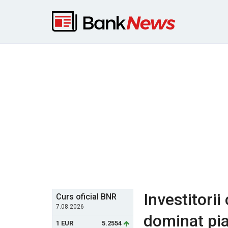
Investitorii
Curs oficial BNR
7.08.2026
dominat piat
1 EUR
5.2554