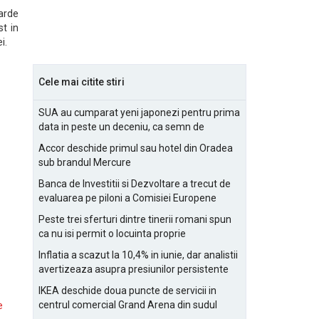
iarde
st in
i.
Cele mai citite stiri
SUA au cumparat yeni japonezi pentru prima
data in peste un deceniu, ca semn de
prietenie
Accor deschide primul sau hotel din Oradea
sub brandul Mercure
Banca de Investitii si Dezvoltare a trecut de
evaluarea pe piloni a Comisiei Europene
Peste trei sferturi dintre tinerii romani spun
ca nu isi permit o locuinta proprie
Inflatia a scazut la 10,4% in iunie, dar analistii
avertizeaza asupra presiunilor persistente
pentru IMM-uri
IKEA deschide doua puncte de servicii in
centrul comercial Grand Arena din sudul
e