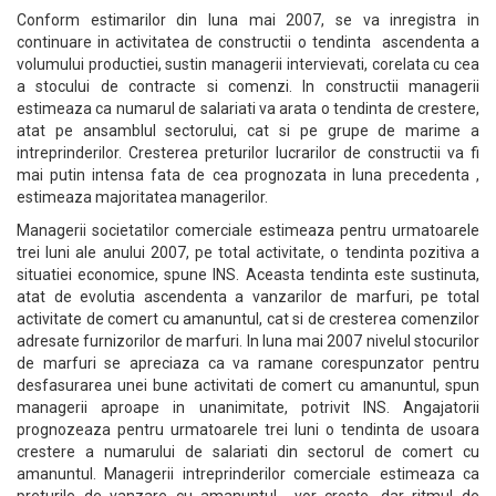
Conform estimarilor din luna mai 2007, se va inregistra in
continuare in activitatea de constructii o tendinta ascendenta a
volumului productiei, sustin managerii intervievati, corelata cu cea
a stocului de contracte si comenzi. In constructii managerii
estimeaza ca numarul de salariati va arata o tendinta de crestere,
atat pe ansamblul sectorului, cat si pe grupe de marime a
intreprinderilor. Cresterea preturilor lucrarilor de constructii va fi
mai putin intensa fata de cea prognozata in luna precedenta ,
estimeaza majoritatea managerilor.
Managerii societatilor comerciale estimeaza pentru urmatoarele
trei luni ale anului 2007, pe total activitate, o tendinta pozitiva a
situatiei economice, spune INS. Aceasta tendinta este sustinuta,
atat de evolutia ascendenta a vanzarilor de marfuri, pe total
activitate de comert cu amanuntul, cat si de cresterea comenzilor
adresate furnizorilor de marfuri. In luna mai 2007 nivelul stocurilor
de marfuri se apreciaza ca va ramane corespunzator pentru
desfasurarea unei bune activitati de comert cu amanuntul, spun
managerii aproape in unanimitate, potrivit INS. Angajatorii
prognozeaza pentru urmatoarele trei luni o tendinta de usoara
crestere a numarului de salariati din sectorul de comert cu
amanuntul. Managerii intreprinderilor comerciale estimeaza ca