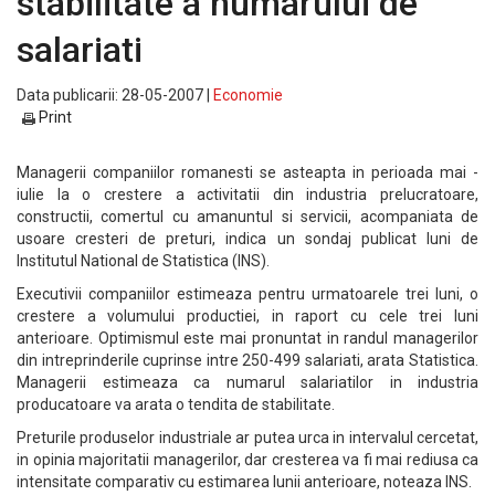
stabilitate a numarului de
salariati
Data publicarii: 28-05-2007 |
Economie
Print
Managerii companiilor romanesti se asteapta in perioada mai -
iulie la o crestere a activitatii din industria prelucratoare,
constructii, comertul cu amanuntul si servicii, acompaniata de
usoare cresteri de preturi, indica un sondaj publicat luni de
Institutul National de Statistica (INS).
Executivii companiilor estimeaza pentru urmatoarele trei luni, o
crestere a volumului productiei, in raport cu cele trei luni
anterioare. Optimismul este mai pronuntat in randul managerilor
din intreprinderile cuprinse intre 250-499 salariati, arata Statistica.
Managerii estimeaza ca numarul salariatilor in industria
producatoare va arata o tendita de stabilitate.
Preturile produselor industriale ar putea urca in intervalul cercetat,
in opinia majoritatii managerilor, dar cresterea va fi mai rediusa ca
intensitate comparativ cu estimarea lunii anterioare, noteaza INS.