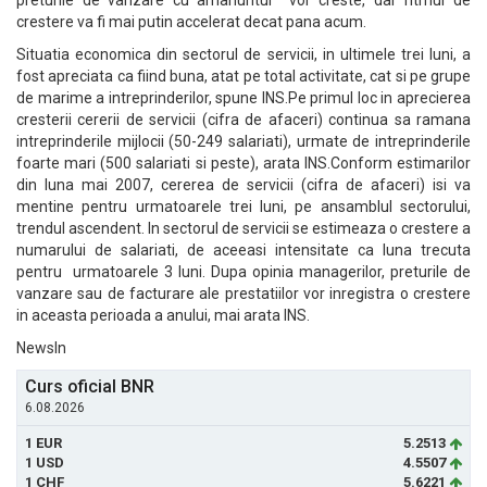
preturile de vanzare cu amanuntul vor creste, dar ritmul de
crestere va fi mai putin accelerat decat pana acum.
Situatia economica din sectorul de servicii, in ultimele trei luni, a
fost apreciata ca fiind buna, atat pe total activitate, cat si pe grupe
de marime a intreprinderilor, spune INS.Pe primul loc in aprecierea
cresterii cererii de servicii (cifra de afaceri) continua sa ramana
intreprinderile mijlocii (50-249 salariati), urmate de intreprinderile
foarte mari (500 salariati si peste), arata INS.Conform estimarilor
din luna mai 2007, cererea de servicii (cifra de afaceri) isi va
mentine pentru urmatoarele trei luni, pe ansamblul sectorului,
trendul ascendent. In sectorul de servicii se estimeaza o crestere a
numarului de salariati, de aceeasi intensitate ca luna trecuta
pentru urmatoarele 3 luni. Dupa opinia managerilor, preturile de
vanzare sau de facturare ale prestatiilor vor inregistra o crestere
in aceasta perioada a anului, mai arata INS.
NewsIn
Curs oficial BNR
6.08.2026
1 EUR
5.2513
1 USD
4.5507
1 CHF
5.6221