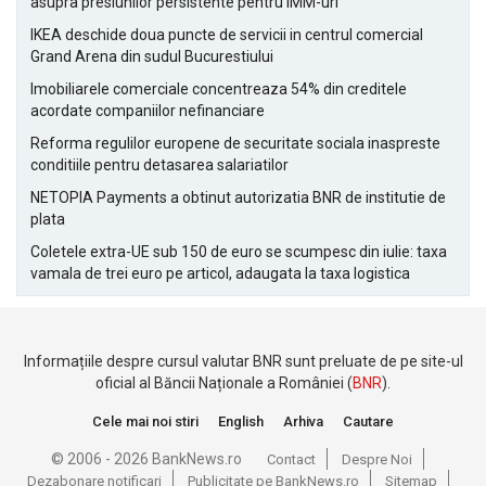
asupra presiunilor persistente pentru IMM-uri
IKEA deschide doua puncte de servicii in centrul comercial
Grand Arena din sudul Bucurestiului
Imobiliarele comerciale concentreaza 54% din creditele
acordate companiilor nefinanciare
Reforma regulilor europene de securitate sociala inaspreste
conditiile pentru detasarea salariatilor
NETOPIA Payments a obtinut autorizatia BNR de institutie de
plata
Coletele extra-UE sub 150 de euro se scumpesc din iulie: taxa
vamala de trei euro pe articol, adaugata la taxa logistica
Informațiile despre cursul valutar BNR sunt preluate de pe site-ul
oficial al Băncii Naționale a României (
BNR
).
Cele mai noi stiri
English
Arhiva
Cautare
© 2006 - 2026 BankNews.ro
Contact
Despre Noi
Dezabonare notificari
Publicitate pe BankNews.ro
Sitemap