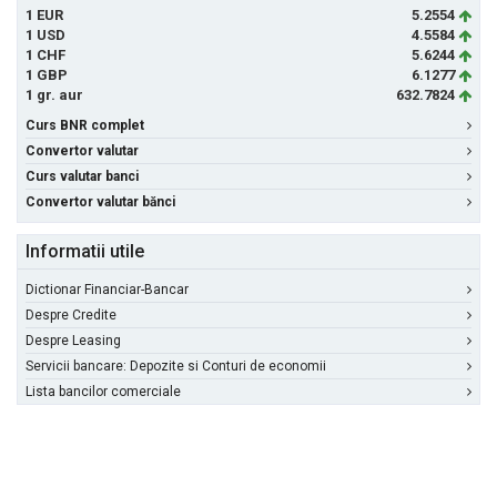
1 EUR
5.2554
1 USD
4.5584
1 CHF
5.6244
1 GBP
6.1277
1 gr. aur
632.7824
Curs BNR complet
Convertor valutar
Curs valutar banci
Convertor valutar bănci
Informatii utile
Dictionar Financiar-Bancar
Despre Credite
Despre Leasing
Servicii bancare: Depozite si Conturi de economii
Lista bancilor comerciale