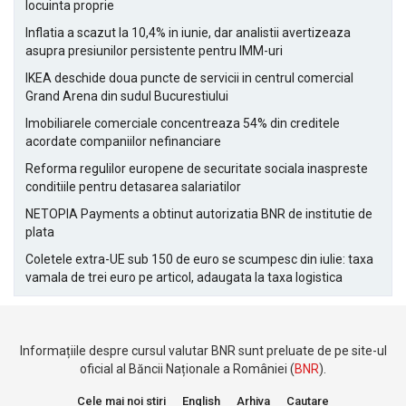
locuinta proprie
Inflatia a scazut la 10,4% in iunie, dar analistii avertizeaza
asupra presiunilor persistente pentru IMM-uri
IKEA deschide doua puncte de servicii in centrul comercial
Grand Arena din sudul Bucurestiului
Imobiliarele comerciale concentreaza 54% din creditele
acordate companiilor nefinanciare
Reforma regulilor europene de securitate sociala inaspreste
conditiile pentru detasarea salariatilor
NETOPIA Payments a obtinut autorizatia BNR de institutie de
plata
Coletele extra-UE sub 150 de euro se scumpesc din iulie: taxa
vamala de trei euro pe articol, adaugata la taxa logistica
Informațiile despre cursul valutar BNR sunt preluate de pe site-ul
oficial al Băncii Naționale a României (
BNR
).
Cele mai noi stiri
English
Arhiva
Cautare