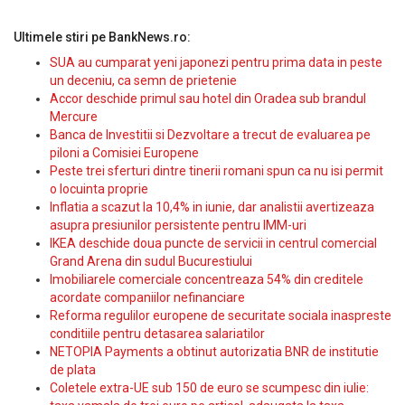
Ultimele stiri pe BankNews.ro:
SUA au cumparat yeni japonezi pentru prima data in peste
un deceniu, ca semn de prietenie
Accor deschide primul sau hotel din Oradea sub brandul
Mercure
Banca de Investitii si Dezvoltare a trecut de evaluarea pe
piloni a Comisiei Europene
Peste trei sferturi dintre tinerii romani spun ca nu isi permit
o locuinta proprie
Inflatia a scazut la 10,4% in iunie, dar analistii avertizeaza
asupra presiunilor persistente pentru IMM-uri
IKEA deschide doua puncte de servicii in centrul comercial
Grand Arena din sudul Bucurestiului
Imobiliarele comerciale concentreaza 54% din creditele
acordate companiilor nefinanciare
Reforma regulilor europene de securitate sociala inaspreste
conditiile pentru detasarea salariatilor
NETOPIA Payments a obtinut autorizatia BNR de institutie
de plata
Coletele extra-UE sub 150 de euro se scumpesc din iulie: