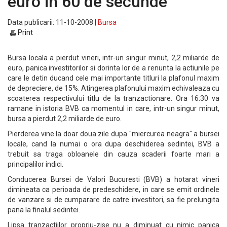
euro in 60 de secunde
Data publicarii: 11-10-2008 |
Bursa
Print
Bursa locala a pierdut vineri, intr-un singur minut, 2,2 miliarde de
euro, panica investitorilor si dorinta lor de a renunta la actiunile pe
care le detin ducand cele mai importante titluri la plafonul maxim
de depreciere, de 15%. Atingerea plafonului maxim echivaleaza cu
scoaterea respectivului titlu de la tranzactionare. Ora 16:30 va
ramane in istoria BVB ca momentul in care, intr-un singur minut,
bursa a pierdut 2,2 miliarde de euro.
Pierderea vine la doar doua zile dupa "miercurea neagra" a bursei
locale, cand la numai o ora dupa deschiderea sedintei, BVB a
trebuit sa traga obloanele din cauza scaderii foarte mari a
principalilor indici.
Conducerea Bursei de Valori Bucuresti (BVB) a hotarat vineri
dimineata ca perioada de predeschidere, in care se emit ordinele
de vanzare si de cumparare de catre investitori, sa fie prelungita
pana la finalul sedintei.
Lipsa tranzactiilor propriu-zise nu a diminuat cu nimic panica