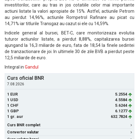
investitorilor, care au tras in jos cotatiile celor mai importante
actiuni listate la valori apropiate de 15%. Astfel, actiunile Petrom
au pierdut 14,96%, actiunile Rompetrol Rafinare au picat cu
14,71% iar titlurile Transgaz au cazut si ele cu 14,59%.
Indicele general al bursei, BET-C, care monitorizeaza evolutia
tuturor actiunilor listate, a pierdut 8,88%, capitalizarea bursei
ajungand la 16,3 miliarde de euro, fata de 18,54 la finele sedintei
de tranzactionare de joi. In ultimele 30 de zile BVB a pierdut peste
12,5 miliarde de euro.
Integral in
Gandul
Curs oficial BNR
7.08.2026
1 EUR
5.2554
1 USD
4.5584
1 CHF
5.6244
1 GBP
6.1277
1 gr. aur
632.7824
Curs BNR complet
Convertor valutar