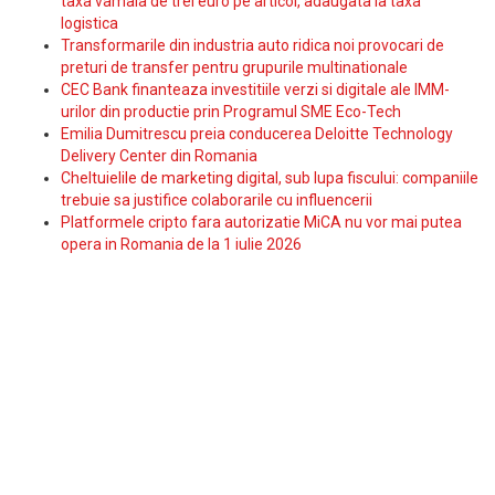
taxa vamala de trei euro pe articol, adaugata la taxa
logistica
Transformarile din industria auto ridica noi provocari de
preturi de transfer pentru grupurile multinationale
CEC Bank finanteaza investitiile verzi si digitale ale IMM-
urilor din productie prin Programul SME Eco-Tech
Emilia Dumitrescu preia conducerea Deloitte Technology
Delivery Center din Romania
Cheltuielile de marketing digital, sub lupa fiscului: companiile
trebuie sa justifice colaborarile cu influencerii
Platformele cripto fara autorizatie MiCA nu vor mai putea
opera in Romania de la 1 iulie 2026