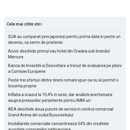
Cele mai citite stiri
SUA au cumparat yeni japonezi pentru prima data in peste un
deceniu, ca semn de prietenie
Accor deschide primul sau hotel din Oradea sub brandul
Mercure
Banca de Investitii si Dezvoltare a trecut de evaluarea pe piloni
a Comisiei Europene
Peste trei sferturi dintre tinerii romani spun ca nu isi permit o
locuinta proprie
Inflatia a scazut la 10,4% in iunie, dar analistii avertizeaza
asupra presiunilor persistente pentru IMM-uri
IKEA deschide doua puncte de servicii in centrul comercial
Grand Arena din sudul Bucurestiului
Imobiliarele comerciale concentreaza 54% din creditele
acordate companiilor nefinanciare